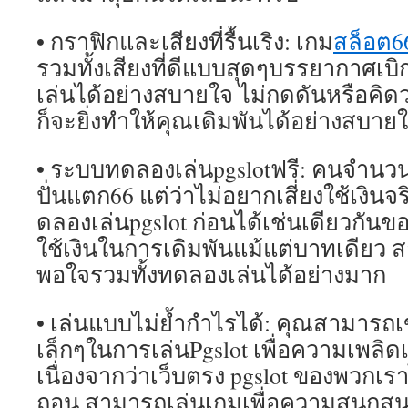
• กราฟิกและเสียงที่รื้นเริง: เกม
สล็อต6
รวมทั้งเสียงที่ดีแบบสุดๆบรรยากาศเบ
เล่นได้อย่างสบายใจ ไม่กดดันหรือคิดว่
ก็จะยิ่งทำให้คุณเดิมพันได้อย่างสบายใ
• ระบบทดลองเล่นpgslotฟรี: คนจำนวนไ
ปั่นแตก66 แต่ว่าไม่อยากเสี่ยงใช้เงิน
ดลองเล่นpgslot ก่อนได้เช่นเดียวกันขอร
ใช้เงินในการเดิมพันแม้แต่บาทเดียว ส
พอใจรวมทั้งทดลองเล่นได้อย่างมาก
• เล่นแบบไม่ย้ำกำไรได้: คุณสามารถเ
เล็กๆในการเล่นPgslot เพื่อความเพลิ
เนื่องจากว่าเว็บตรง pgslot ของพวกเร
ถอน สามารถเล่นเกมเพื่อความสนุกสนา