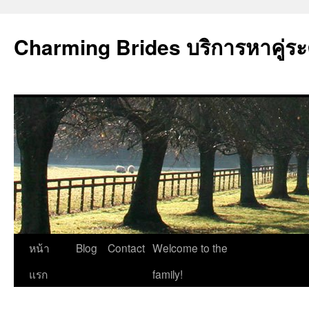
Charming Brides บริการหาคู่ระ
ข้าม
หน้า
Blog
Contact
Welcome to the
ไป
แรก
family!
ยัง