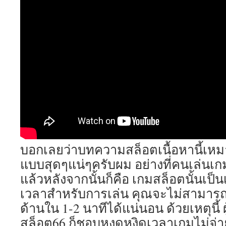
บอกเลยว่าบทความสล็อตเนื้อหานี้เห
แบบสุดๆแน่ๆครับผม อย่างที่คนเล่นเกมปั
แล้วหลังจากนั้นก็คือ เกมสล็อตนั้นเป็น
เวลาสำหรับการเล่น คุณจะไม่สามารถ
ด้านใน 1-2 นาทีได้แน่นอน ด้วยเหตุนี้ ผ
สล็อต66 ก็ชอบหงุดหงิดเวลาเกมไม่จ่าย