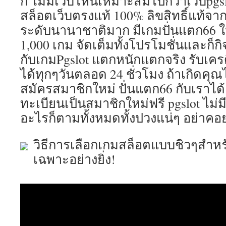
ก็ ไม่มีเว็บไหนเหมาะสมไปกว่าเว็บpgsl
สล็อตเว็บตรงแท้ 100% ลิขสิทธิ์แท้จา
ระดับนานาชาติมาก มีเกมปั่นแตก66 ให้
1,000 เกม จัดเต็มทั้งโปรโมชั่นและก็ก
กับเกมPgslot แตกหนักแตกจริง รับเคร
ได้ทุกๆวันตลอด 24 ชั่วโมง ถ้าเกิดคุ
สมัครสมาชิกใหม่ ปั่นแตก66 กับเราได้
ทะเบียนเป็นสมาชิกใหม่ฟรี pgslot ไม่
อะไรก็ตามทั้งหมดทั้งปวงแน่ๆ อย่าคอ
วิธีการเลือกเกมสล็อตแบบชิวๆสำห
เฉพาะอย่างยิ่ง!