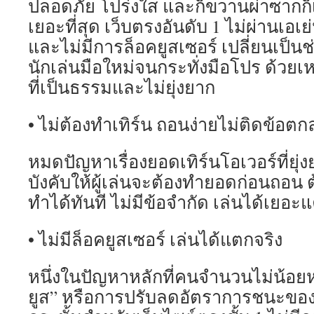
ปลอดภัย โปร่งใส และก็ขวานผ่าซากก็เ
เยอะที่สุด เว็บตรงอันดับ 1 ไม่ผ่านเอเย่น
และไม่มีการล็อคยูสเซอร์ เปลี่ยนเป็น
นักเล่นมือใหม่จนกระทั่งมือโปร ด้วยเ
ที่เป็นธรรมและไม่ยุ่งยาก
• ไม่ต้องทำเทิร์น ถอนง่ายไม่ติดข้อตก
หมดปัญหาเรื่องยอดเทิร์นโอเวอร์ที่ยุ่งย
บังคับให้ผู้เล่นจะต้องทำยอดก่อนถอน 
ทำได้ทันที ไม่มีข้อจำกัด เล่นได้เยอะแ
• ไม่มีล็อคยูสเซอร์ เล่นได้แตกจริง
หนึ่งในปัญหาหลักที่คนจำนวนไม่น้อยห
ยูส” หรือการปรับลดอัตราการชนะของผู