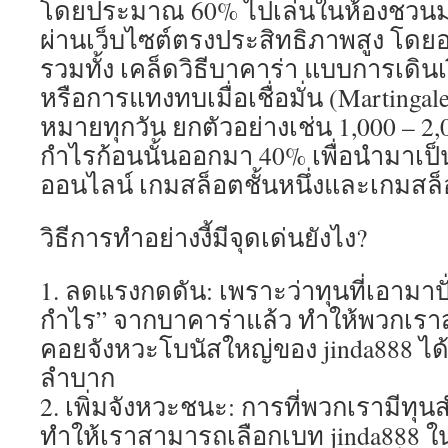
โดยประมาณ 60% ไปเล่นในห้องชวนม
ผ่านเว็บไซต์ตรงประสิทธิภาพสูง โดย
รวมทั้ง เคล็ดวิธีบาคาร่า แบบการเดินเงิ
หรือการแทงทบเมื่อเชื่อมั่น (Martingal
หมายทุกวัน ยกตัวอย่างเช่น 1,000 – 2
กำไรก้อนนั้นออกมา 40% เพื่อนำมาเป็
ออนไลน์ เกมสล็อตชั้นหนึ่งและเกมสล็อ
วิธีการทำอย่างงี้มีจุดเด่นยังไง?
1. ลดแรงกดดัน: เพราะว่าทุนที่เอามาป
กำไร” จากบาคาร่าแล้ว ทำให้พวกเร
คอยจังหวะโบนัสใหญ่ของ jinda888 ได้อย
ลำบาก
2. เพิ่มจังหวะชนะ: การที่พวกเรามีท
ทำให้เราสามารถเลือกเบท jinda888 ใ