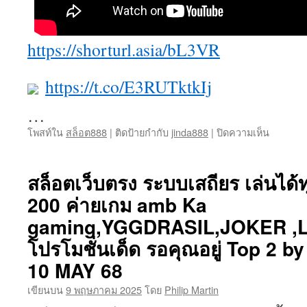
https://shorturl.asia/bL3VR
https://t.co/E3RUTktkIj
…
บน
โพสท์ใน
สล็อต888
|
ติดป้ายกำกับ
jinda888
|
ปิดความเห็น
สล็อต88
jin888.w
12
สล็อตเว็บตรง ระบบเสถียร เล่นได้
มีนา
200 ค่ายเกม amb Ka
2026
สล็อต
gaming,YGGDRASIL,JOKER ,Li
ออนไลน์
เว็บ
โปรโมชั่นเด็ด รอคุณอยู่ Top 2 by
ตรง
10 MAY 68
ครบ
ทุก
เขียนบน
9 พฤษภาคม 2025
โดย
Philip Martin
ค่าย