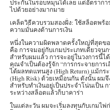
ประกันในรอบหมุนได้เลย แต่อัตราการ
ไปด้วยอย่างมากมาย
เคล็ดวิธีควบรวมสองฝั่ง: ใช้สล็อตพร้อ
ความมั่นคงด้านการเงิน
หนึ่งในความผิดพลาดครั้งใหญ่ที่สุดขอ
คือ การจมอยู่กับเกมประเภทเดียวจนก
สำหรับผมแล้ว การจะอยู่ในวงการนี้ได้อ
คุณจำเป็นต้องรู้จัก “การกระจายการเสี
ได้ผลทดแทนสูง (High Return) แม้กระน
(High Risk) ด้วยเหมือนกัน ดังนั้น ผมจึง
สำหรับทำเงินอยู่เป็นประจำโน่นเป็น 
ระหว่างสล็อตแล้วก็บาคาร่า
ในแต่ละวัน ผมจะเริ่มลงทุนกับเกมไพ่