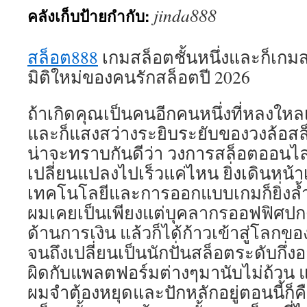
jinda888
คลังเก็บป้ายกำกับ:
เนื้อหา
สล็อต888
เกมสล็อตชั้นหนึ่งและก็เกมส
มิติใหม่ของคนรักสล็อตปี 2026
ถ้าเกิดคุณเป็นคนอีกคนหนึ่งที่หลงใหล
และก็แสงสว่างระยิบระยับของวงล้อสล
น่าจะทราบกันดีว่า วงการสล็อตออนไล
เปลี่ยนแปลงไปเร็วแค่ไหน ยิ่งเดินหน้าเข
เทคโนโลยีและการออกแบบเกมก็ยิ่งล้ำสม
ผมเคยเป็นเพียงแต่บุคลากรออฟฟิศปกต
ด้านการเงิน แล้วก็ได้ก้าวเข้าสู่โลก
จนถึงเปลี่ยนเป็นนักปั่นสล็อตระดับกึ่
ผิดกับแพลตฟอร์มต่างๆมานับไม่ถ้วน แม้
ผมจำต้องหยุดและปักหลักอยู่ตอนนี้ก็ค