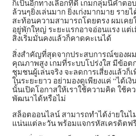
ก็เป็นอีกทางเลือกที่ดี เกมกลุ่มนี้คำตอ
ล้วนๆยิ่งเล่นมาก ยิ่งเก่งมากมาย รายได้
สะท้อนความสามารถโดยตรง ผมเคยใช้
อยู่พักใหญ่ ระยะแรกอาจอ่อนแรง แต่เมื
สิ่งเริ่มมั่นคงแล้วก็คาดคะเนได้
สิ่งสำคัญที่สุดจากประสบการณ์ของผม
คุณภาพสูง เกมที่ระบบโปร่งใส มีข้อตก
ชุมชนผู้เล่นจริง จะลดการเสี่ยงแล้วก็
ในระยะยาว อย่ามองดูเพียงแค่ “ได้เงิน
นั้นเปิดโอกาสให้เราใช้ความคิด ใช้
พัฒนาได้หรือไม่
สล็อตออนไลน์ สามารถทำได้ง่ายในไม่ก
แน่นแต่ละวัน พร้อมแจกรหัสเครดิตฟร