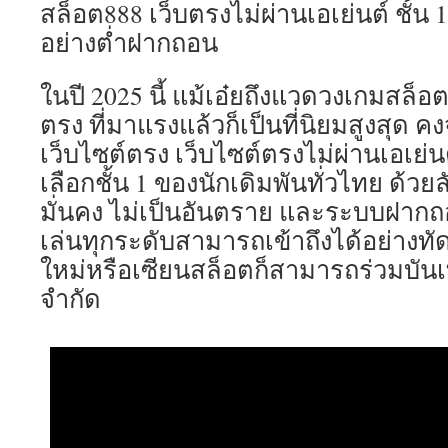
ปัง
สล็อต888 เว็บตรงไม่ผ่านเอเย่นต์ ชั้น 1
ทุก
อย่างต่ำฝากถอน
เกม
ทุก
ยอด
ในปี 2025 นี้ แม้เอ๋ยถึงแวดวงเกมสล็อ
ฝาก
ตรง ที่มาแรงแล้วก็เป็นที่นิยมสูงสุด ค
รับ
10%
เว็บไซต์ตรง เว็บไซต์ตรงไม่ผ่านเอเย่นต์
มาตรฐา
เลือกชั้น 1 ของนักเดิมพันทั่วไทย ด้ว
ชั้น
นำ
มั่นคง ไม่เป็นอันตราย และระบบฝากถอนไ
10
เล่นทุกระดับสามารถเข้าถึงได้อย่างทัด
ล้าน
ใหม่หรือเซียนสล็อตก็สามารถร่วมบันเท
ก็
จ่าย
จำกัด
ทันที
สล็อต
ออนไลน์
เล่น
ที่
นี่
มี
เงิน