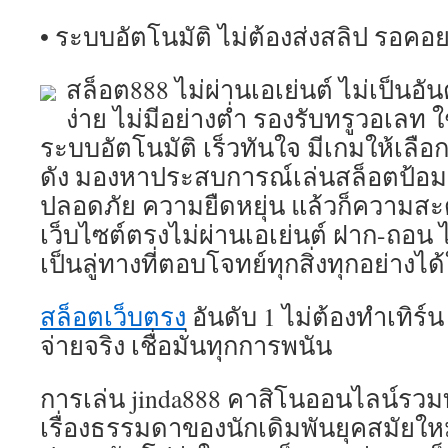
• ระบบอัตโนมัติ ไม่ต้องส่งสลิป รอคอยเ
สล็อต888 ไม่ผ่านเอเย่นต์ ไม่เป็นอ
ง่าย ไม่มีอย่างต่ำ รองรับทรูวอเลท ใช
ระบบอัตโนมัติ เร็วทันใจ มีเกมให้เล
ดัง มองหาประสบการณ์เล่นสล็อตป้อมห
ปลอดภัย ความยืดหยุ่น แล้วก็ความส
เว็บไซต์ตรงไม่ผ่านเอเย่นต์ ฝาก-ถอน ไ
เป็นลู่ทางที่ตอบโจทย์ทุกสิ่งทุกอย่างได้
สล็อตเว็บตรง
อันดับ 1 ไม่ต้องทำเทิร์น 
จ่ายจริง เชื่อมั่นทุกการพนัน
การเล่น jinda888 คาสิโนออนไลน์รวม
เรื่องธรรมดาของนักเดิมพันยุคสมัยใหม่