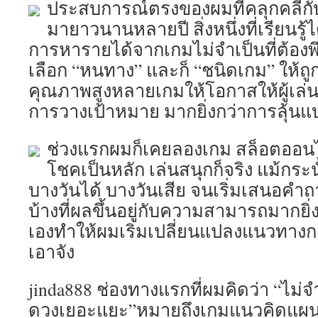
ประสบการณ์ตรงของผมที่คลุกคลีกั
ใน
ปี
มายาวนานหลายปี สิ่งหนึ่งที่เรียนรู้
นี้
การหารายได้จากเกมไม่จำเป็นที่ต้องพึ
พนัน
เลือก “หนทาง” และก็ “ชนิดเกม” ให้ถู
ออนไล
เว็บ
คุณภาพสูงหลายเกมให้โอกาสให้ผู้เล่น
แม่
การวางเป้าหมาย มากยิ่งกว่าการลุ้นแบ
ทดลอ
เล่น
Top
ช่วงแรกผมก็เคยลองเกม สล็อตออนไล
51
โชคเป็นหลัก เล่นสนุกก็จริง แม้กระ
by
Angel
บางวันได้ บางวันเสีย จนเริ่มเสนอคำ
Jin888
บ้างที่ผลขึ้นอยู่กับความสามารถมากยิ่
2
สิงหา
เองทำให้ผมเริ่มเปลี่ยนแปลงแนวทางกา
2569
เอาจัง
jinda888 ช่องทางแรกที่ผมคิดว่า “ไม่จำ
ดวงเยอะแยะ”หมายถึงเกมแนวคิดแผนร