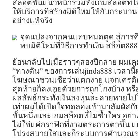
สล็อตชั้นแนวหน้ารวมทั้งเกมสล็อตที่ไม่
ให้บริการที่สร้างมิติใหม่ให้กับกระบ
อย่างแท้จริง
จุดแปลงจากคนแทบหมดตูด สู่การ
พบมิติใหม่ที่วิธีการทำเงิน สล็อต888
ย้อนกลับไปเมื่อราวๆสองปีกลาย ผมเคยอย
“ทางตัน” ของการเล่นjinda888 เวลานี้ผมว
โฆษณาชวนเชื่อว่าแตกง่าย แจกเครดิต
สุดท้ายก็ลงเอยด้วยการถูกโกงบ้าง หรือ
ผลลัพธ์กระทั่งเงินลงทุนละลายหายไ
เท่าผมได้เปิดใจทดลองเข้ามาสัมผัสก
ชั้นหนึ่งและเกมสล็อตที่ไม่ซ้ำใคร อย่า
ไม่ใช่แค่กราฟิกที่งามตระการตาขึ้น แ
โปร่งสบายใสและก็ระบบการคำนวณรางวั