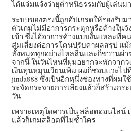
ได้แจ่มแจ้งว่ายุตำหนิธรรมกับผู้เล่นม
ระบบของตรงนี้ถูกอัปเกรดให้รองรับ
ตัวเกมไม่มีอาการกระตุกหรือค้างในจั
เข้า ซึ่งไอ้อาการค้างแบบงั้นแหละที่คน
สุ่มเสี่ยงต่อการโดนปรับค่าผลสรุป แม้
ทั้งหมดทุกอย่างไหลลื่นและก็ขวานผ่
จากนี้ ในวันไหนที่ผมอยากจะพักจากวง
เงินทุนหมุนเวียนเพิ่ม ผมก็ชอบแวะไปที
jinda888 ซึ่งเป็นอีกหนึ่งช่องทางที่ผม
ระจัดกระจายการเสี่ยงแล้วก็สร้างกร
วัน
เพราะเหตุใดควรเป็น สล็อตออนไลน์ เ
แล้วก็เกมสล็อตที่ไม่ซ้ำใคร