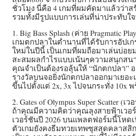
ชั่วโมง นี่คือ 4 เกมที่ผมคัดมาแล้วว่
รวมทั้งมีรูปแบบการเล่นที่น่าประทับใจ
1. Big Bass Splash (ค่าย Pragmatic Pla
เกมตกปลาในตำนานที่ได้รับการอัปเก
ใหม่ในปีนี้ เป็นเกมที่ผมถือมาเล่นบ่อ
สะสมผลกำไรแบบเน้นๆความสนุกสนานอยู
คุณจำเป็นต้องรอลุ้นให้ “นักตกปลา”
รางวัลบนจอยิ่งนักตกปลาออกมาเยอะแ
ขึ้นไปตั้งแต่ 2x, 3x ไปจนกระทั่ง 10x 
2. Gates of Olympus Super Scatter (เวอ
ถ้าคุณมีความคิดว่าคุณลุงสายฟ้าเวอร์
เวอร์ชันปี 2026 บนแพลตฟอร์มนี้โหดเห
ตัวเกมยังคงธีมทวยเทพซุสสุดคลาสสิก แต