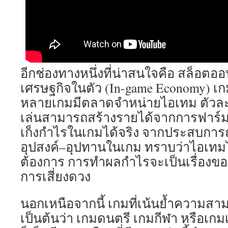
อีกช่องทางหนึ่งที่น่าสนใจคือ สล็อตออ
เศรษฐกิจในตัว (In-game Economy) เ
หลายเกมมีตลาดจำหน่ายไอเทม ตัวละค
เล่นสามารถสร้างรายได้จากการฟาร์ม
เก็งกำไรในเกมได้จริง จากประสบการณ์
อุปสงค์–อุปทานในเกม ทราบว่าไอเทมไ
ต้องการ การทำผลกำไรจะเป็นเรื่องของ
การเสี่ยงดวง
นอกเหนือจากนี้ เกมที่เน้นย้ำความส
เป็นต้นว่า เกมดนตรี เกมกีฬา หรือเ