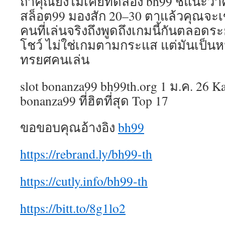
ถ้าคุณยังไม่เคยทดลอง bh99 ชี้แนะว่
สล็อต99 มองสัก 20–30 ตาแล้วคุณจะเ
คนที่เล่นจริงถึงพูดถึงเกมนี้กันตลอดร
โชว์ ไม่ใช่เกมตามกระแส แต่มันเป็นหนึ่
ทรยศคนเล่น
slot bonanza99 bh99th.org 1 ม.ค. 26 K
bonanza99 ที่ฮิตที่สุด Top 17
ขอขอบคุณอ้างอิง
bh99
https://rebrand.ly/bh99-th
https://cutly.info/bh99-th
https://bitt.to/8g1lo2