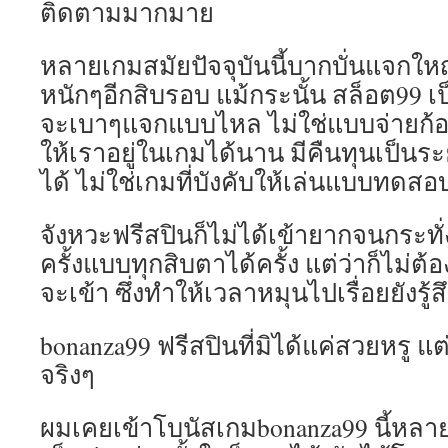
ติดตามมากมาย
หลายเกมสมัยปัจจุบันนี้บากบั่นแจกใหญ
หนักๆอีกสิบรอบ แม้กระนั้น สล็อต99 เ
จะเบาๆแจกแบบไหล ไม่ใช่แบบจ่ายก้อ
ให้เราอยู่ในเกมได้นาน มีคืนทุนเป็นระ
ได้ ไม่ใช่เกมที่บังคับให้เล่นแบบทดสอ
จังหวะฟรีสปินก็ไม่ได้เข้ายากจนกระทั
ครั้งแบบทุกสิบตาได้ครั้ง แต่ว่าก็ไม่ต
จะเข้า ซึ่งทำให้เวลาหมุนไปเรื่อยยังรู้ส
bonanza99 ฟรีสปินที่มิได้แค่สวยหรู 
จริงๆ
ผมเคยเข้าโบนัสเกมbonanza99 นี้หลายค