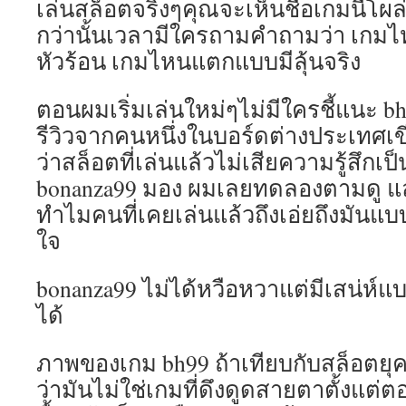
เล่นสล็อตจริงๆคุณจะเห็นชื่อเกมนี้โผล่
กว่านั้นเวลามีใครถามคำถามว่า เกมไห
หัวร้อน เกมไหนแตกแบบมีลุ้นจริง
ตอนผมเริ่มเล่นใหม่ๆไม่มีใครชี้แนะ b
รีวิวจากคนหนึ่งในบอร์ดต่างประเทศเขี
ว่าสล็อตที่เล่นแล้วไม่เสียความรู้สึกเ
bonanza99 มอง ผมเลยทดลองตามดู แล้วก
ทำไมคนที่เคยเล่นแล้วถึงเอ่ยถึงมันแบบ
ใจ
bonanza99 ไม่ได้หวือหวาแต่มีเสน่ห์แบ
ได้
ภาพของเกม bh99 ถ้าเทียบกับสล็อตยุค
ว่ามันไม่ใช่เกมที่ดึงดูดสายตาตั้งแต