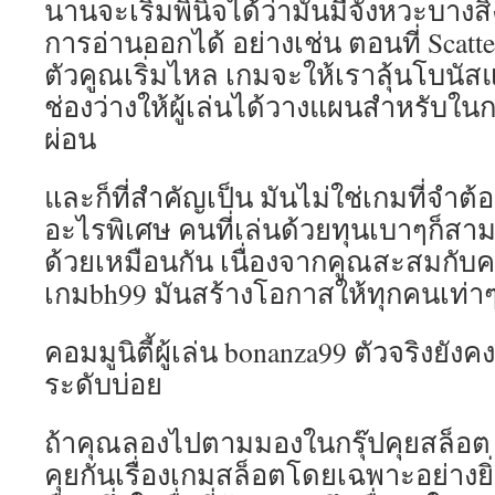
นานจะเริ่มพินิจได้ว่ามันมีจังหวะบางส
การอ่านออกได้ อย่างเช่น ตอนที่ Scatter เ
ตัวคูณเริ่มไหล เกมจะให้เราลุ้นโบนัส
ช่องว่างให้ผู้เล่นได้วางแผนสำหรับในก
ผ่อน
และก็ที่สำคัญเป็น มันไม่ใช่เกมที่จำต้อ
อะไรพิเศษ คนที่เล่นด้วยทุนเบาๆก็สาม
ด้วยเหมือนกัน เนื่องจากคูณสะสมกับค
เกมbh99 มันสร้างโอกาสให้ทุกคนเท่าๆ
คอมมูนิตี้ผู้เล่น bonanza99 ตัวจริงยังค
ระดับบ่อย
ถ้าคุณลองไปตามมองในกรุ๊ปคุยสล็อต ห
คุยกันเรื่องเกมสล็อตโดยเฉพาะอย่างยิ