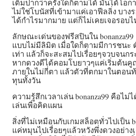
เต็มปากว่าครั้งใดก็ตามได้ มันได้โอก
ไม่ใช่โบนัสที่เข้ามาแค่เอาฟีลลิ่ง บา
ได้กำไรมากมาย แต่ก็ไม่เคยเจอรอบไหนท
ลักษณะเด่นของฟรีสปินใน bonanza99
แบบไม่มีลิมิต เมื่อใดก็ตามมีการชนะ 
เท่า แล้วก็จะสะสมไปเรื่อยๆจวบจนกระ
หากดวงดีได้คอมโบยาวๆแค่เริ่มต้นคูณ
ภายในไม่กี่ตา แล้วตัวที่ตกมาในตอนท
ทุนทั้งวัน
ความรู้สึกเวลาเล่น bonanza99 คือไม่ได้เ
เล่นเพื่อคิดแผน
สิ่งที่ไม่เหมือนกับเกมสล็อตทั่วไปเป็น b
แค่หมุนไปเรื่อยๆแล้วหวังพึ่งดวงอย่างเดี