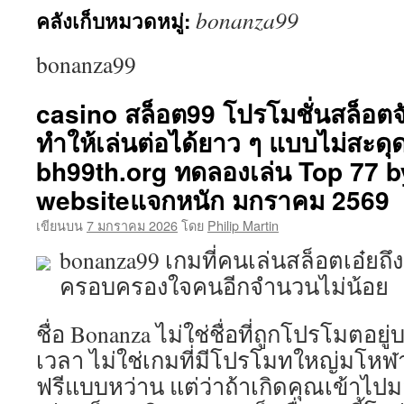
bonanza99
คลังเก็บหมวดหมู่:
เนื้อหา
bonanza99
casino สล็อต99 โปรโมชั่นสล็อตจัด
ทำให้เล่นต่อได้ยาว ๆ แบบไม่สะดุ
bh99th.org ทดลองเล่น Top 77 
websiteแจกหนัก มกราคม 2569
เขียนบน
7 มกราคม 2026
โดย
Philip Martin
bonanza99 เกมที่คนเล่นสล็อตเอ๋ยถึง
ครอบครองใจคนอีกจำนวนไม่น้อย
ชื่อ Bonanza ไม่ใช่ชื่อที่ถูกโปรโมตอย
เวลา ไม่ใช่เกมที่มีโปรโมทใหญ่มโห
ฟรีแบบหว่าน แต่ว่าถ้าเกิดคุณเข้าไปม