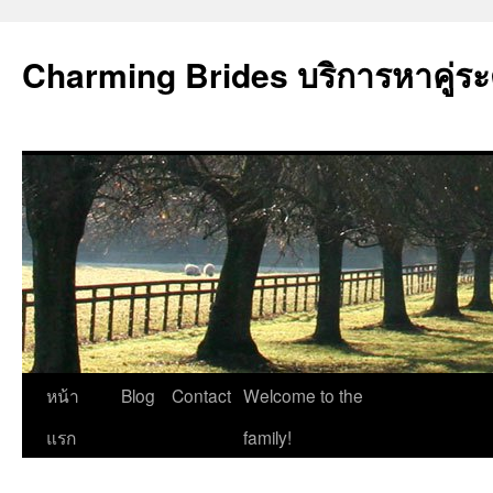
Charming Brides บริการหาคู่ระ
ข้าม
หน้า
Blog
Contact
Welcome to the
ไป
แรก
family!
ยัง