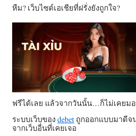
หืม? เว็บไซต์เอเชียที่ฝรั่งยังถูกใจ?
ฟรีได้เลย แล้วจากวันนั้น…ก็ไม่เคยมอง
ระบบเว็บของ
debet
ถูกออกแบบมาดีจน
จากเว็บอื่นที่เคยเจอ