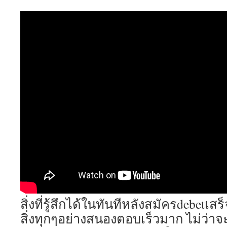
สิ่งที่รู้สึกได้ในทันทีหลังสมัครdebetเส
สิ่งทุกๆอย่างสนองตอบเร็วมาก ไม่ว