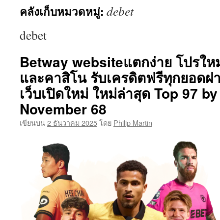
debet
คลังเก็บหมวดหมู่:
เนื้อหา
debet
Betway websiteแตกง่าย โปรให
และคาสิโน รับเครดิตฟรีทุกยอดฝ
เว็บเปิดใหม่ ใหม่ล่าสุด Top 97 by
November 68
เขียนบน
2 ธันวาคม 2025
โดย
Philip Martin