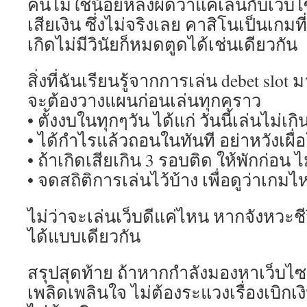
คนไม่ใช่น้อยหลงผิดว่าแค่เล่นกับเว็บไ
เสียเงิน ซึ่งไม่จริงเลย คาสิโนเป็นเกมท
เกิดไม่มีวินัยก็หมดตูดได้เช่นเดียวกัน
สิ่งที่ฉันเรียนรู้จากการเล่น debet sl
จะต้องวางแผนก่อนเล่นทุกคราว
• ตั้งงบในทุกๆวัน ได้แก่ วันนี้เล่นไม่เกิ
• ได้กำไรแล้วถอนในทันที อย่าหวังเผื่
• ถ้าเกิดเสียเกิน 3 รอบติด ให้พักก่อน ไ
• จดสถิติการเล่นไว้บ้าง เพื่อดูว่าเ
ไม่ว่าจะเล่นเว็บดีแค่ไหน หากจังหวะชีว
ได้แบบเดียวกัน
สรุปสุดท้าย ถ้าหากกำลังมองหาเว็บไซต์
เพลิดเพลินใจ ไม่ต้องระแวงเรื่องเบิกเง