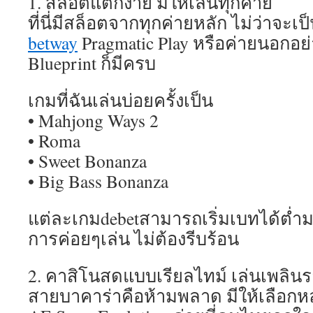
1. สล็อตแตกง่าย มีให้เล่นทุกค่าย
ที่นี่มีสล็อตจากทุกค่ายหลัก ไม่ว่าจะเป็
betway
Pragmatic Play หรือค่ายนอกอย่า
Blueprint ก็มีครบ
เกมที่ฉันเล่นบ่อยครั้งเป็น
• Mahjong Ways 2
• Roma
• Sweet Bonanza
• Big Bass Bonanza
แต่ละเกมdebetสามารถเริ่มเบทได้ต่ำมาก
การค่อยๆเล่น ไม่ต้องรีบร้อน
2. คาสิโนสดแบบเรียลไทม์ เล่นเพลินรา
สายบาคาร่าคือห้ามพลาด มีให้เลือกหล