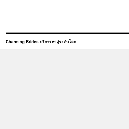
Charming Brides บริการหาคู่ระดับโลก