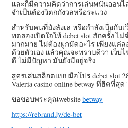
และก็มีความคิดว่าการเล่นพนันออนไลน์ม
จำเป็นต้องวิตกกังวลหรือระแวง
สำหรับคนที่ยังลังเล หรือกำลังเบื่อกับเว็
ทดลองเปิดใจให้ debet slot สักครั้ง ไม่
มากมาย ไม่ต้องผูกมัดอะไร เพียงแค่ล
ด้วยตัวเอง แล้วคุณจะทราบดีว่า เว็บไ
ดี ไม่มีปัญหา มันยังมีอยู่จริง
สูตรเล่นสล็อตแบบมือโปร debet slot 
Valeria casino online betway ที่ฮิตที่สุด
ขอขอบพระคุณwebsite
betway
https://rebrand.ly/de-bet