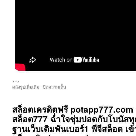
…
บน
คลังรูปเพิ่มเติม
|
ปิดความเห็น
เว็บ
เปิด
ใหม่
สล็อตเครดิตฟรี potapp777.com 
สล็อต
สล็อต777 ฉ่ำใจชุ่มปอดกับโบนัสท
เเค
รดิต
ฐานเว็บเดิมพันเบอร์1 พีจีสล็อต เ
ฟรี
เครดิต