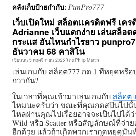
PunPro777
คลังเก็บป้ายกำกับ:
เนื้อหา
เว็บเปิดใหม่ สล็อตเเครดิตฟรี เคร
Adrianne เว็บแตกง่าย เล่นสล็อ
กระแส อันไหนกำไรยาว punpro7
ธันวาคม 68 คาสิโน
เขียนบน
5 พฤศจิกายน 2025
โดย
Philip Martin
เล่นเกมกับ สล็อต777 กด 1 ทีหยุดหรื
กว่ากัน?
ในเวลาที่คุณเข้ามาเล่นเกมกับ
สล็อตเ
ไหมนะครับว่า ขณะที่คุณกดสปินไปนั้
ไหลผ่านคุณไปเรื่อยอาจจะเป็นไปได้ว่า
Wild หรือ Scatter หรือสัญลักษณ์ที่จ่า
อีกด้วย แล้วถ้าเกิดพวกเรากดหยุดมันทั