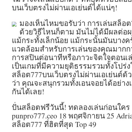
บนเว็บตรงไม่ผ่านเอเย่นต์ได้แน่ๆ!
มองเห็นไหมขอรับว่า การเล่นสล็อต7
ด้วยวิธีไหนก็ตาม มันไม่ได้มีผลต่อ
แม้กระทั้งเล็กน้อย แม้กระนั้นมันบางคร
แวดล้อมสำหรับการเล่นของคุณมากกว่า
การสปินต่อนาทีหรือภาวะจิตใจตอนเล
เป็นเกมที่มีความยุติธรรมรวมทั้งโปร่ง
สล็อต777บนเว็บตรงไม่ผ่านเอเย่นต์ด้ว
ว่า คุณจะสนุกรวมทั้งเอนจอยได้อย่า
กันได้เลย!
ปั่นสล็อตฟรีวันนี้! ทดลองเล่นก่อนใคร
punpro777.ceo 18 พฤศจิกายน 25 Adria
สล็อต777 ที่ฮิตที่สุด Top 49