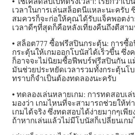
• ใช้เคล็ดลับเบทตรงเวลา: เรียกว่าเป็
เวลาในการเล่นสล็อตนีแหละนะครับ ซึ่
สมควรก็จะก่อให้คุณได้รับแจ็คพอตง่าย
เวลาดีๆที่สุดก็คือหลังเที่ยงคืนถึงตีสา
• สล็อต777 ซื้อฟรีสปินกระตุ้น: การซื้
กระตุ้นให้เกมออกโบนัสได้เร็วขึ้น ซึ
ก็อาจจะไม่นิยมซื้อฟีพบร์ฟรีสปินกัน 
มันช่วยประหยัดเวลารวมทั้งกระตุ้นโบ
ทราบก็จำเป็นต้องทดลองนะครับ
• ทดลองเล่นหลายเกม: การทดสอบเล่
มองว่า เกมไหนที่จะสามารถช่วยให้ท่
เกมได้จริง ซึ่งทดสอบได้ง่ายมากๆเพี
ถ้าหากเล่นแล้วไม่มีโบนัสก็เปลี่ยนเกม