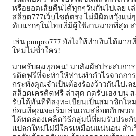
68
หรือยอดเสียคืนได้ทุกๆวันกันไปเลย เ
คา
สล็อต777เว็บไซต์ตรง ไม่มีผิดหวังแน่
สิโน
ดับแรกๆในไทยที่มีผู้ใช้งานมากที่สุด 
เล่น punpro777 ยังไงให้ทำเงินได้มากท
ใหม่ไม่ซ้ำใคร!
มาครับผมทุกคน! มาสัมผัสประสบการ
รดิตฟรีที่จะทำให้ท่านทำกำไรจากการเ
กระทั่งคุณจำเป็นต้องร้องว้าวกันไปเ
สล็อตเครดิตฟรี ล่าสุด กดรับเอง บน 
รับได้ทันทีที่ลงทะเบียนเป็นสมาชิกใหม่
ก่อนที่คุณจะเริ่มเล่นเกมสล็อตกับพว
ได้ทดลองเคล็ดวิธีกลุ่มนี้ที่ผมรับประก
แปลกใหม่ไม่มีใครเหมือนแน่นอน สำเ