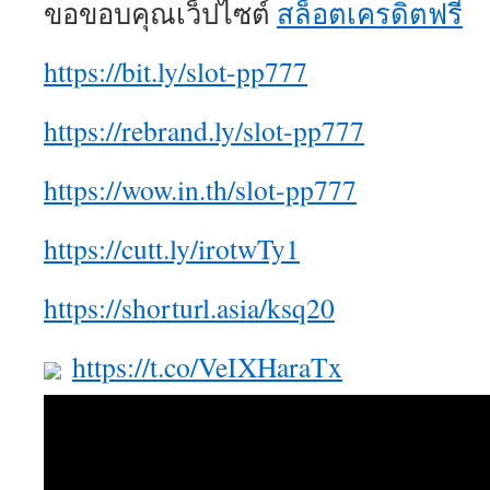
ขอขอบคุณเว็ปไซต์
สล็อตเครดิตฟรี
https://bit.ly/slot-pp777
https://rebrand.ly/slot-pp777
https://wow.in.th/slot-pp777
https://cutt.ly/irotwTy1
https://shorturl.asia/ksq20
https://t.co/VeIXHaraTx