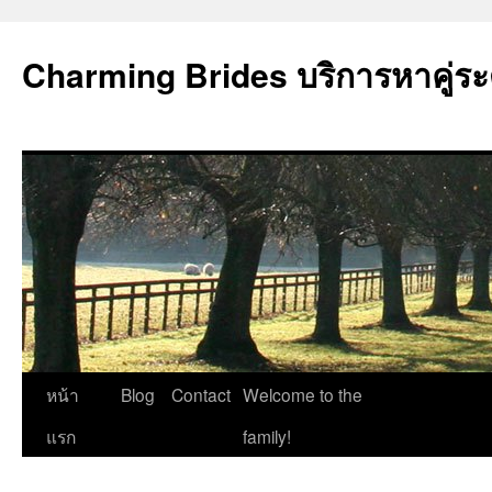
Charming Brides บริการหาคู่ระ
ข้าม
หน้า
Blog
Contact
Welcome to the
ไป
แรก
family!
ยัง