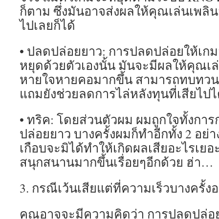
ก็ตาม ซึ่งมันอาจส่งผลให้คุณเล่นเพล
ไปเลยก็ได้
• ปลดปล่อยยาว: การปลดปล่อยให้เกม
หยุดด้วยตัวเองนั้น มันจะมีผลให้คุณเล
หายใจหายคอมากขึ้น สามารถทบทวน ต
แถมยังช่วยลดการไล่หลังทุนที่เสียไปได
• ทริค: โดยส่วนตัวผม ผมถูกใจทั้งกา
ปล่อยยาว บางครั้งผมก็ทำอีกทั้ง 2 อย่
เกือบจะมิได้ทำให้เกิดผลเสียอะไรเยอ
สนุกสนานมากขึ้นเรื่อยๆอีกด้วย ฮ่า…
3. กรณีเว้นเสียแต่ที่ความเร็วบางครั้ง
คุณอาจจะมีความคิดว่า การปลดปล่อยใ