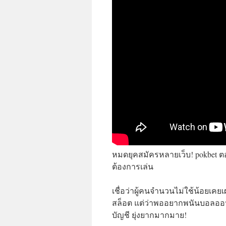
หมดยุคสมัครหลายเว็บ! pokbet ตอ
ต้องการเล่น
เชื่อว่าผู้คนจำนวนไม่ใช้น้อยเคย
สล็อต แต่ว่าพออยากพนันบอลออนไล
บัญชี ยุ่งยากมากมาย!