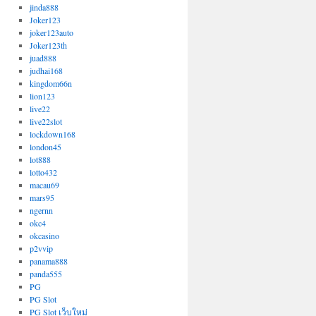
jinda888
Joker123
joker123auto
Joker123th
juad888
judhai168
kingdom66n
lion123
live22
live22slot
lockdown168
london45
lot888
lotto432
macau69
mars95
ngernn
okc4
okcasino
p2vvip
panama888
panda555
PG
PG Slot
PG Slot เว็บใหม่