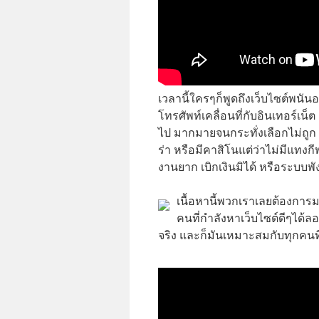
เวลานี้ใครๆก็พูดถึงเว็บไซต์พนันออ
โทรศัพท์เคลื่อนที่กับอินเทอร์เน็
ไป มากมายจนกระทั่งเลือกไม่ถูก 
ร่า หรือมีคาสิโนแต่ว่าไม่มีแทงก
งานยาก เบิกเงินมิได้ หรือระบบพ
เนื้อหานี้พวกเราเลยต้องกา
คนที่กำลังหาเว็บไซต์ดีๆได้ลอ
จริง และก็มันเหมาะสมกับทุกค