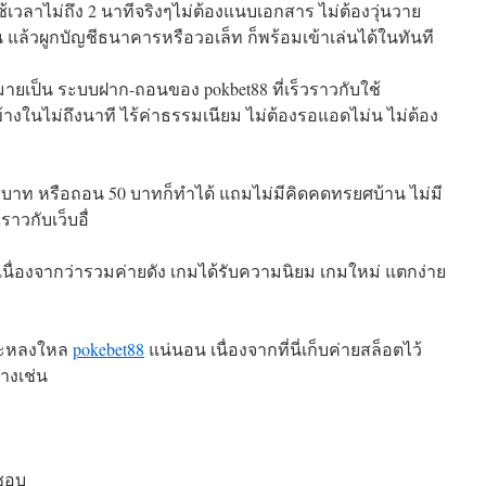
้เวลาไม่ถึง 2 นาทีจริงๆไม่ต้องแนบเอกสาร ไม่ต้องวุ่นวาย
่าน แล้วผูกบัญชีธนาคารหรือวอเล็ท ก็พร้อมเข้าเล่นได้ในทันที
กมายเป็น ระบบฝาก-ถอนของ pokbet88 ที่เร็วราวกับใช้
้างในไม่ถึงนาที ไร้ค่าธรรมเนียม ไม่ต้องรอแอดไม่น ไม่ต้อง
20 บาท หรือถอน 50 บาทก็ทำได้ แถมไม่มีคิดคดทรยศบ้าน ไม่มี
าวกับเว็บอื่
นื่องจากว่ารวมค่ายดัง เกมได้รับความนิยม เกมใหม่ แตกง่าย
จะหลงใหล
pokebet88
แน่นอน เนื่องจากที่นี่เก็บค่ายสล็อตไว้
่างเช่น
งชอบ