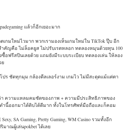
padegaming แล้วก็อีกเยอะมาก
เดตเกมใหม่ไวมาก พวกเรามองเห็นเกมใหม่ใน TikTok ปุ๊บ อีก
้วก็ที่สำคัญคือ ไม่ล็อคยูส ไม่ปรับเรตหลอก ทดลองหมุนด้วยทุน 100
องซื้อฟรีสปินเลยด้วย แถมยังมีระบบระเบียบ ทดลองเล่น ให้ลอง
วย
ร ชัดทุกมุม กล้องดีลเลอร์งาม เกมไว ไม่มีสะดุดแม้แต่ตา
ดีว่า ความแหลมคมชัดของภาพ + ความมีประสิทธิภาพของ
นี้ออกมาได้ดิบได้ดีมาก ทั้งในโทรศัพท์มือถือและก็คอม
 Sexy, SA Gaming, Pretty Gaming, WM Casino รวมทั้งอีก
มาณผู้เล่นpokbet ได้เลย