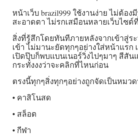
หน้าเว็บ brazil999 ใช้งานง่าย ไม่ต้องมี
สะอาดตา ไม่รกเสมือนหลายเว็บไซต์ท
สิ่งที่รู้สึกโดยทันทีภายหลังจากเข้าสู่
เข้า ไม่มานะยัดทุกๆอย่างใส่หน้าแรก 
เปิดปุ๊บก็พบแบนเนอร์วิ่งไปๆมาๆ สีส
กระทั่งงงว่าจะคลิกที่ไหนก่อน
ตรงนี้ทุกๆสิ่งทุกๆอย่างถูกจัดเป็นหมวดห
• คาสิโนสด
• สล็อต
• กีฬา