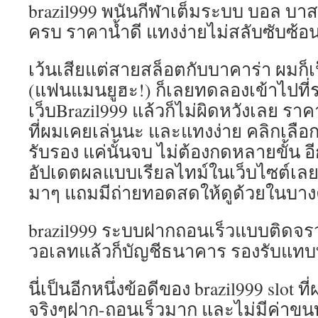
brazil999 พนันกีฬาเต็มระบบ บอล บาส 
ครบ ราคาน้ำดี แทงง่ายไม่สลับซับซ้อ
เว้นเสียแต่สายสล็อตกับบาคาร่า ผมก
(แฟนแมนยูฮะ!) ก็เลยทดลองเข้าไปที
เว็บBrazil999 แล้วก็ไม่ผิดหวังเลย ราคา
ที่ผมเคยเล่นนะ และแทงง่าย คลิกเลือก
รับรอง แค่นั้นจบ ไม่ต้องกดหลายขั้น อี
อัปเดตผลแบบเรียลไทม์ในเว็บไซต์เลย
มาๆ แถมมีถ่ายทอดสดให้ดูด้วยในบาง
brazil999 ระบบฝากถอนเร็วแบบติดจรวด
วอเลทแล้วก็บัญชีธนาคาร รองรับแทบท
นี่เป็นอีกหนึ่งข้อดีของ brazil999 slot
จริงๆฝาก-ถอนเร็วมาก และไม่มีค่าข