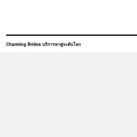
Charming Brides บริการหาคู่ระดับโลก