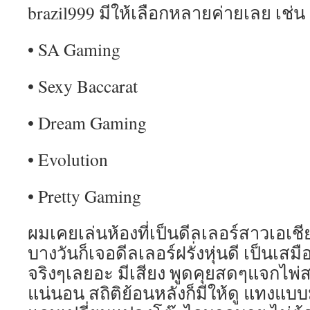
brazil999 มีให้เลือกหลายค่ายเลย เช่น
• SA Gaming
• Sexy Baccarat
• Dream Gaming
• Evolution
• Pretty Gaming
ผมเคยเล่นห้องที่เป็นดีลเลอร์สาวเอเชี
บางวันก็เจอดีลเลอร์ฝรั่งหุ่นดี เป็นเสม
จริงๆเลยอะ มีเสียง พูดคุยสดๆแจกไพ่ส
แน่นอน สถิติย้อนหลังก็มีให้ดู แทงแบบ