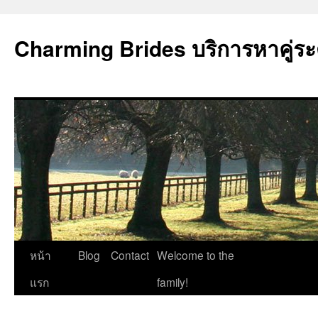
Charming Brides บริการหาคู่ระ
ข้าม
หน้า
Blog
Contact
Welcome to the
ไป
แรก
family!
ยัง