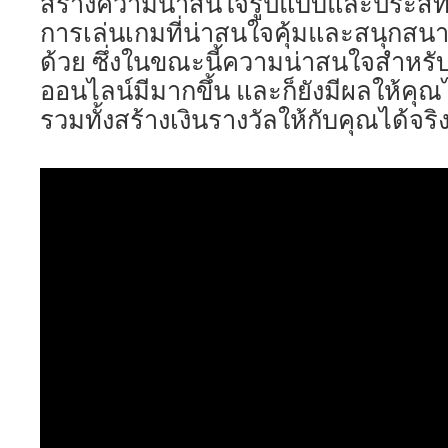
สร้างความน่าสนใจรูปแบบและประสิทธิ
การเล่นเกมที่น่าสนใจคุ้มและสนุกสน
ด้วย ซึ่งในขณะนี้ความน่าสนใจสำหรั
ออนไลน์มีมากขึ้น และก็ยังมีผลให้คุณ
รวมทั้งสร้างเงินรางวัลให้กับคุณได้จริ