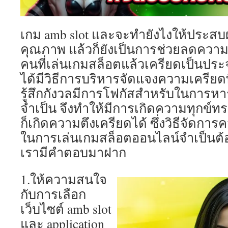
เกม amb slot และจะทำยังไงให้ประสบ
คุณภาพ แล้วก็ยังเป็นการช่วยลดความเ
คนที่เล่นเกมสล็อตแล้วเครียดเป็นปร
ได้มีวิธีการบริหารจัดแจงความเครียดที
รู้สึกกังวลมีการโฟกัสสำหรับในการห
จำเป็น จึงทำให้มีการเกิดความทุกข์
ก็เกิดความตึงเครียดได้ ซึ่งวิธีจัดกา
ในการเล่นเกมสล็อตออนไลน์จำเป็นต้อง
เรามีคำตอบมาฝาก
1.ให้ความสนใจ
กับการเลือก
เว็บไซต์ amb slot
และ application