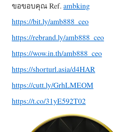
ขอขอบคุณ Ref.
ambking
https://bit.ly/amb888_ceo
https://rebrand.ly/amb888_ceo
https://wow.in.th/amb888_ceo
https://shorturl.asia/d4HAR
https://cutt.ly/GrhLMEOM
https://t.co/31yE592T02