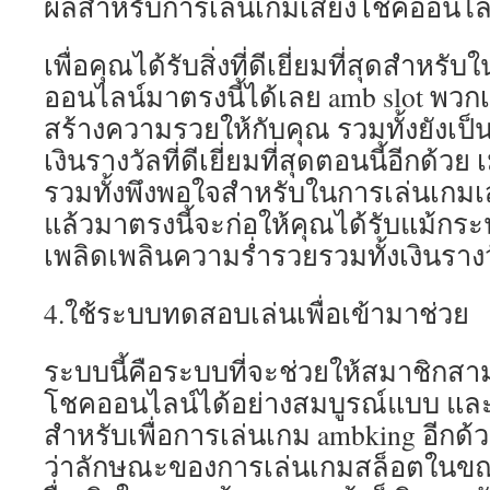
ผลสำหรับการเล่นเกมเสี่ยงโชคออนไล
เพื่อคุณได้รับสิ่งที่ดีเยี่ยมที่สุดสำหร
ออนไลน์มาตรงนี้ได้เลย amb slot พวก
สร้างความรวยให้กับคุณ รวมทั้งยังเป็น
เงินรางวัลที่ดีเยี่ยมที่สุดตอนนี้อีกด้ว
รวมทั้งพึงพอใจสำหรับในการเล่นเกมเ
แล้วมาตรงนี้จะก่อให้คุณได้รับแม้กร
เพลิดเพลินความร่ำรวยรวมทั้งเงินรางว
4.ใช้ระบบทดสอบเล่นเพื่อเข้ามาช่วย
ระบบนี้คือระบบที่จะช่วยให้สมาชิกสาม
โชคออนไลน์ได้อย่างสมบูรณ์แบบ และก
สำหรับเพื่อการเล่นเกม ambking อีกด้ว
ว่าลักษณะของการเล่นเกมสล็อตในขณะ