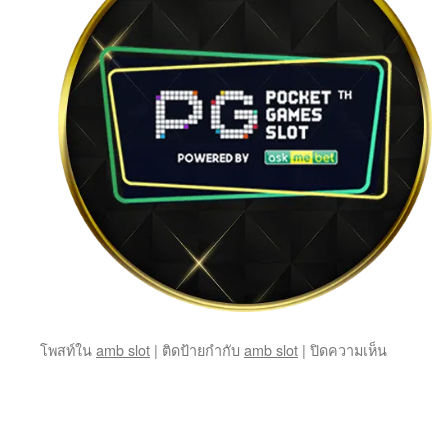
บน
โพสท์ใน
amb slot
|
ติดป้ายกำกับ
amb slot
|
ปิดความเห็น
Amb888
19
เมษายน
68