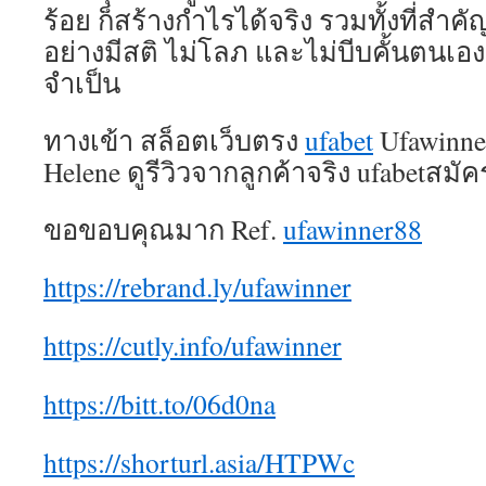
ร้อย ก็สร้างกำไรได้จริง รวมทั้งที่สำ
อย่างมีสติ ไม่โลภ และไม่บีบคั้นตนเอ
จำเป็น
ทางเข้า สล็อตเว็บตรง
ufabet
Ufawinne
Helene ดูรีวิวจากลูกค้าจริง ufabetสมัค
ขอขอบคุณมาก Ref.
ufawinner88
https://rebrand.ly/ufawinner
https://cutly.info/ufawinner
https://bitt.to/06d0na
https://shorturl.asia/HTPWc