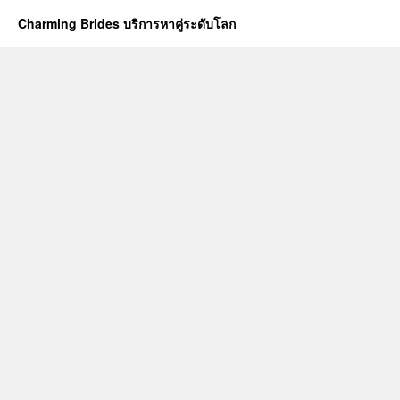
ก.พ.
Charming Brides บริการหาคู่ระดับโลก
68
ufabet
เว็บ
แทง
บอล
จ่าย
ค่าน้ำ
ดี
ที่สุด
แจก
ทอง
จริง
มือ
ใหม่
ก็
เล่น
ได้
เดิม
พัน
ง่าย
ค่าน้ำ