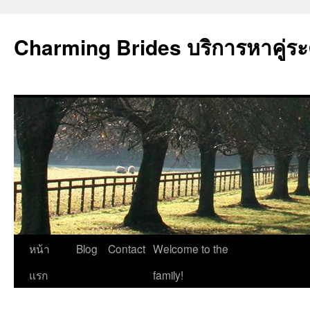
Charming Brides บริการหาคู่ระ
ข้าม
หน้า
Blog
Contact
Welcome to the
ไป
แรก
family!
ยัง