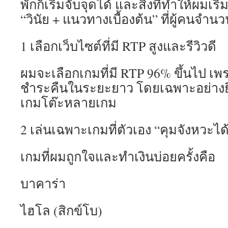
พักก็เริ่มจับจุดได้ และสิ่งที่ทำให้ผมเริ่
“วินัย + แนวทางเบื้องต้น” ที่ผู้คนจ
1️ เลือกเว็บไซต์ที่มี RTP สูงและรีวิวดี
ผมจะเลือกเกมที่มี RTP 96% ขึ้นไป เพร
ชำระคืนในระยะยาว โดยเฉพาะอย่างยิ
เกมโต๊ะหลายเกม
2️ เล่นเฉพาะเกมที่ตัวเอง “คุมจังหวะได
เกมที่ผมถูกใจและทำเงินบ่อยครั้งคือ
บาคาร่า
ไฮโล (สิกข์โบ)