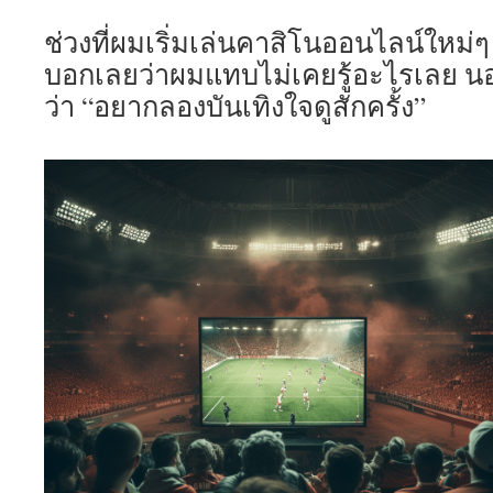
ช่วงที่ผมเริ่มเล่นคาสิโนออนไลน์ใหม่ๆ
บอกเลยว่าผมแทบไม่เคยรู้อะไรเลย นอ
ว่า “อยากลองบันเทิงใจดูสักครั้ง”