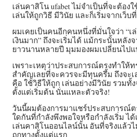
เล่นคาสิโน ufabet ไม่จำเป็นที่จะต้องใ
เล่นให้ถูกวิธี มีวินัย และก็เริ่มจากเว็บที่
ผมเคยเป็นคนอีกคนหนึ่งที่มั่นใจว่า “เ
เงินมาก” ถึงจะเริ่มได้ แม้กระนั้นหลัง
ยาวนานหลายปี มุมมองผมเปลี่ยนไปแ
เพราะเหตุว่าประสบการณ์ตรงทำให้ทร
สำคัญเลยที่จะควรจะมีทุนครึ้ม ถึงจะเล
คือ ใช้วิธีให้ถูก เล่นอย่างมีวินัย รวมทั้ง
ตั้งแต่เริ่มต้น นั่นแหละตัวจริง!
วันนี้ผมต้องการมาแชร์ประสบการณ์ตร
ใดกันที่กำลังพึงพอใจหรือกำลังเริ่ม ได
เล่นคาสิโนออนไลน์นั้น อันที่จริงแล้
ถูกทางตั้งแต่แรก