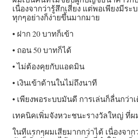
เนื่องจากว่ารู้สึกเสี่ยง แต่พอเพียงมีระบ
ทุกๆอย่างก็ง่ายขึ้นมากมาย
• ฝาก 20 บาทก็เข้า
• ถอน 50 บาทก็ได้
• ไม่ต้องคุยกับแอดมิน
• เงินเข้าด้านในไม่ถึงนาที
• เพียงพอระบบมันดี การเล่นก็ลื่นกว่
เทคนิคเพิ่มจังหวะชนะรางวัลใหญ่ ที่ผม
ในทีแรกๆผมเสียมากกว่าได้ เนื่องจากว่าเ