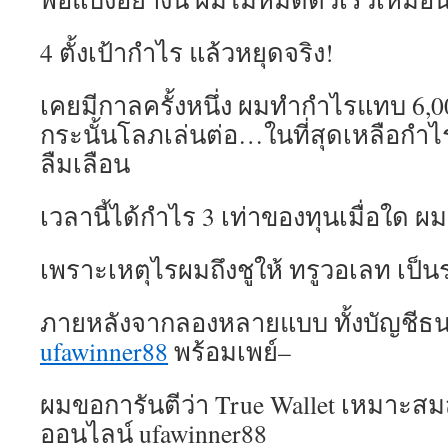
4️ ตั้งเป้ากำไร แล้วหยุดจริง!
เคยมีกาลครั้งหนึ่ง ผมทำกำไรแทบ 6,0
กระนั้นโลภเล่นต่อ…ในที่สุดเหลือกำไ
ลืมเลือน
เวลานี้ได้กำไร 3 เท่าของทุนเมื่อใด ผ
เพราะเหตุไรผมถึงชูให้ ทรูวอเลท เป็นระบ
ภายหลังจากลองหลายแบบ ทั้งบัญชีธ
ufawinner88
พร้อมเพย์–
ผมขอการันตีว่า True Wallet เหมาะส
ออนไลน์ ufawinner88