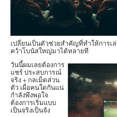
เปลี่ยนเป็นตัวช่วยสำคัญที่ทำให้การ
คว้าโบนัสใหญ่มาได้หลายที
วันนี้ผมเลยต้องการ
แชร์ ประสบการณ์
จริง + กลเม็ดส่วน
ตัว เผื่อคนใดกันแน่
กำลังพึงพอใจ
ต้องการเริ่มแบบ
เป็นจริงเป็นจัง