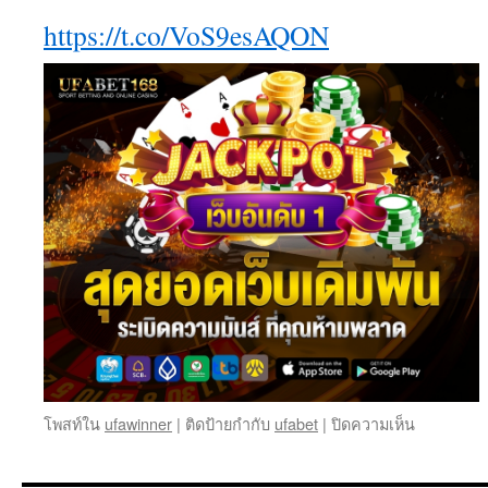
https://t.co/VoS9esAQON
บน
โพสท์ใน
ufawinner
|
ติดป้ายกำกับ
ufabet
|
ปิดความเห็น
Ufawinner
ufawinner
21