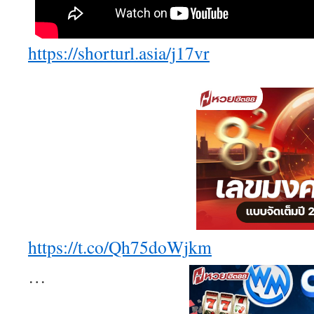
https://shorturl.asia/j17vr
https://t.co/Qh75doWjkm
…