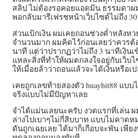
สลิป ไม่ต้องรอคอยแอดมิน ธรรมดา
พอกลับมารีเฟรชหน้าเว็บไซต์ไม่ถึง 30 
ส่วนเบิกเงิน ผมเคยถอนช่วงค่ำหลังหว
จำนวนมาก ผมคิดไว้ก่อนเลยว่าควรต้
นาที แต่ว่าปรากฏว่าไม่ถึง 3 นาทีเงินเข
แหละสิ่งที่ทำให้ผมตกลงใจอยู่กับเว็บไซ
ให้เมื่อยล้าว่าถอนแล้วจะได้เงินหรือเป
เคยถูกเลขท้ายสองตัว huayhit88 แบบไม่
จริงแบบไม่มีปัญหาเลย
จำได้แม่นเลยนะครับ งวดแรกที่เล่น
ล่างไปเบาๆไม่กี่สิบบาท แบบไม่คาดห
ดันถูกเฉยเลย ได้มาก็เกือบจะพัน เพีย
ทดลองถอนมองทันที