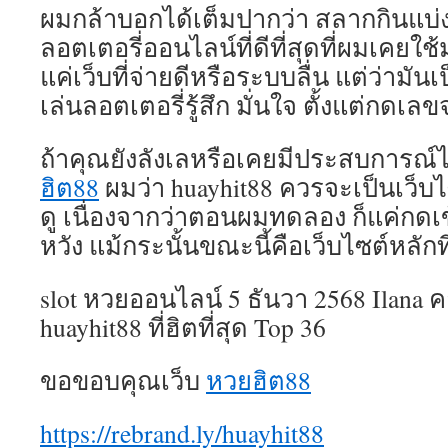
ผมกล้าบอกได้เต็มปากว่า สลากกินแบ่งฮ
ลอตเตอรี่ออนไลน์ที่ดีที่สุดที่ผมเคยใช้ม
แค่เว็บที่จ่ายดีหรือระบบลื่น แต่ว่ามัน
เล่นลอตเตอรี่รู้สึก มั่นใจ ตั้งแต่กดเล
ถ้าคุณยังลังเลหรือเคยมีประสบการณ์ไม
ฮิต88
ผมว่า huayhit88 ควรจะเป็นเว็บ
ดู เนื่องจากว่าตอนผมทดลอง ก็แค่กด
หวัง แม้กระนั้นขณะนี้คือเว็บไซต์หลักที่
slot หวยออนไลน์ 5 ธันวา 2568 Ilana
huayhit88 ที่ฮิตที่สุด Top 36
ขอขอบคุณเว็บ
หวยฮิต88
https://rebrand.ly/huayhit88