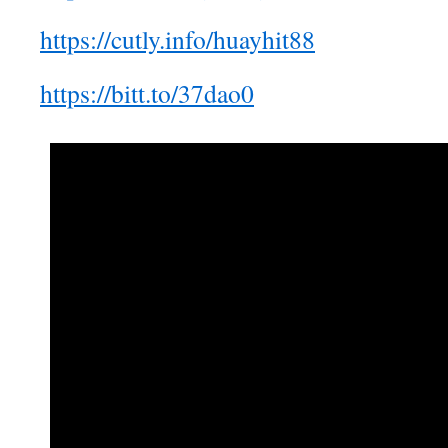
https://cutly.info/huayhit88
https://bitt.to/37dao0