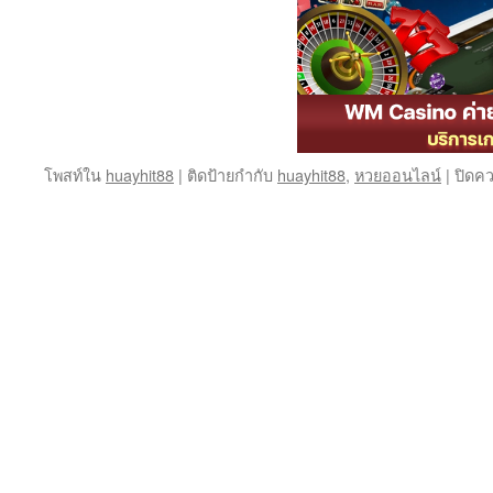
โพสท์ใน
huayhit88
|
ติดป้ายกำกับ
huayhit88
,
หวยออนไลน์
|
ปิดคว