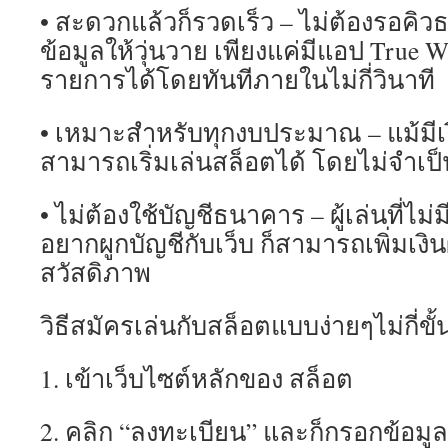
• สะดวกแล้วก็รวดเร็ว – ไม่ต้องรอค
ข้อมูลให้วุ่นวาย เพียงแค่มีแอป True 
รายการได้โดยทันทีภายในไม่กี่วินาที
• เหมาะสำหรับทุกงบประมาณ – แม้มีเงิ
สามารถเริ่มเล่นสล็อตได้ โดยไม่จำเป็
• ไม่ต้องใช้บัญชีธนาคาร – ผู้เล่นที่ไม
อยากผูกบัญชีกับเว็บ ก็สามารถเพิ่มเง
สวัสดิภาพ
วิธีสมัครเล่นกับสล็อตแบบง่ายๆไม่กี่ขั
1. เข้าเว็บไซต์หลักของ สล็อต
2. คลิก “ลงทะเบียน” และก็กรอกข้อม