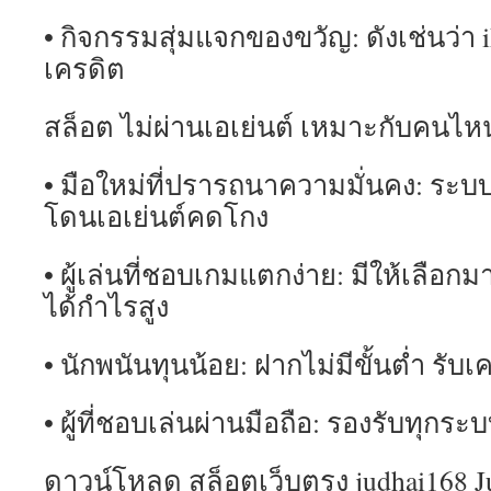
• กิจกรรมสุ่มแจกของขวัญ: ดังเช่นว่า 
เครดิต
สล็อต ไม่ผ่านเอเย่นต์ เหมาะกับคนไห
• มือใหม่ที่ปรารถนาความมั่นคง: ระบบ
โดนเอเย่นต์คดโกง
• ผู้เล่นที่ชอบเกมแตกง่าย: มีให้เลือ
ได้กำไรสูง
• นักพนันทุนน้อย: ฝากไม่มีขั้นต่ำ รับเ
• ผู้ที่ชอบเล่นผ่านมือถือ: รองรับทุกระ
ดาวน์โหลด สล็อตเว็บตรง judhai168 Ju