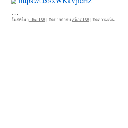
https://t.co/xWKaVjieHZ
…
บน
โพสท์ใน
judhai168
|
ติดป้ายกำกับ
สล็อต168
|
ปิดความเห็น
สล็อต
judhai
13
สิงหาค
68
สล็อต
ตอบ
โจทย์
ทุก
ความ
ต้องกา
จัด
ให้168
รับ
ค่า
คอมมิชช
0.7%
แจก
โหด