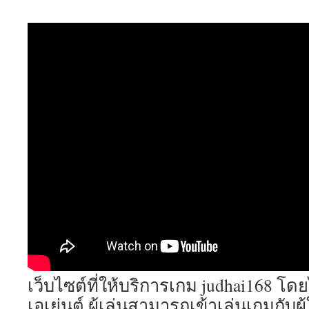
เว็บไซต์ที่ให้บริการเกม judhai168 โดย
เอเย่นต์ ผู้เล่นสามารถเข้าเล่นเกมกับผ