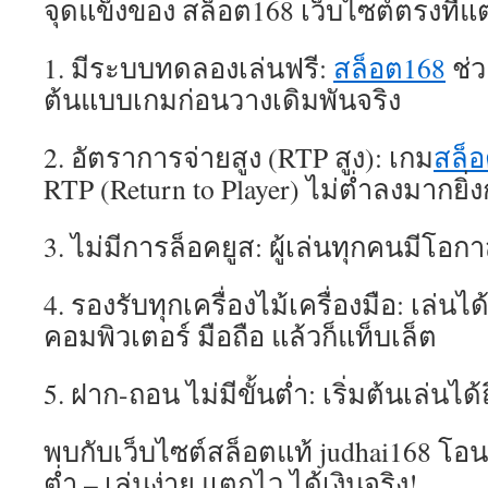
จุดแข็งของ สล็อต168 เว็บไซต์ตรงที่แต
1. มีระบบทดลองเล่นฟรี:
สล็อต168
ช่ว
ต้นแบบเกมก่อนวางเดิมพันจริง
2. อัตราการจ่ายสูง (RTP สูง): เกม
สล็
RTP (Return to Player) ไม่ต่ำลงมากยิ่
3. ไม่มีการล็อคยูส: ผู้เล่นทุกคนมีโอ
4. รองรับทุกเครื่องไม้เครื่องมือ: เล่นได้
คอมพิวเตอร์ มือถือ แล้วก็แท็บเล็ต
5. ฝาก-ถอน ไม่มีขั้นต่ำ: เริ่มต้นเล่นได
พบกับเว็บไซต์สล็อตแท้ judhai168 โอน
ต่ำ – เล่นง่าย แตกไว ได้เงินจริง!