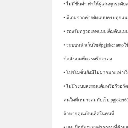
• ไม่มีขั้นต่ำ ทำให้ผู้เล่นทุกระดั
• มีเกมจากค่ายดังแบบครบทุกแนว
• รองรับทรูวอเลทแบบเต็มต้นแบบ
• ระบบหน้าเว็บไซต์pgjoker autoใ
ข้อสังเกตที่ควรตรึกตรอง
• โปรโมชั่นยังมีไม่มากมายเท่าเ
• ไม่มีระบบสะสมแต้มหรือรีวอร
คนใดที่เหมาะสมกับเว็บ pgjoker6
ถ้าหากคุณเป็นเลิศในคนที่
• เคยเบื่อกับระบบฝากถอนที่ช้าแล