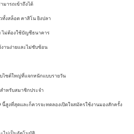
บสามารถเข้าถึงได้
ทั้งสล็อต คาสิโน ยิงปลา
 ไม่ต้องใช้บัญชีธนาคาร
ช้งานง่ายและไม่ซับซ้อน
ว็บไซต์ใหญ่ที่แจกหนักแบบรายวัน
์ดสำหรับสมาชิกประจำ
9 นี้สูงที่สุดและก็ควรจะทดลองเปิดใจสมัครใช้งานมองสักครั้ง
ะไม่เป็นอัตโนมัติ