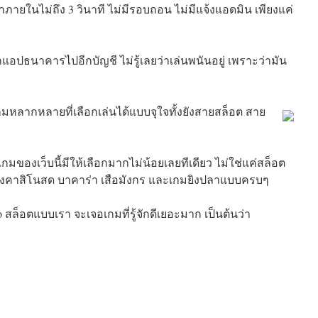
ภายในไม่ถึง 3 วินาที ไม่มีรอบถอน ไม่มีแจ้งแอดมิน เพียงแค่
แอปธนาคารไปอีกบัญชี ไม่รู้เลยว่าเล่นพนันอยู่ เพราะว่ามัน
กมหลากหลายที่เลือกเล่นได้แบบจุใจทั้งยังสายสล็อต สาย
อเกมของเว็บนี้มีให้เลือกมากไม่น้อยเลยทีเดียว ไม่ใช่แค่สล็อต
มทั้งคาสิโนสด บาคาร่า เสือมังกร และเกมยิงปลาแบบครบๆ
o สล็อตแบบเรา จะเจอเกมที่รู้จักดีเยอะมาก เป็นต้นว่า