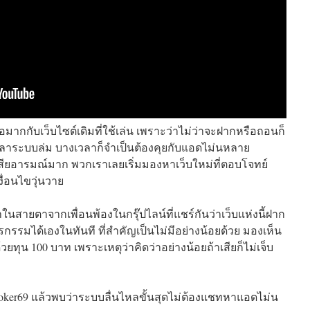
อมากกับเว็บไซต์เดิมที่ใช้เล่น เพราะว่าไม่ว่าจะฝากหรือถอนก็
วลาระบบล่ม บางเวลาก็จำเป็นต้องคุยกับแอดไม่นหลาย
สียอารมณ์มาก พวกเราเลยเริ่มมองหาเว็บใหม่ที่ตอบโจทย์
ื่อนไขวุ่นวาย
ามาในสายตาจากเพื่อนพ้องในกรุ๊ปไลน์ที่แชร์กันว่าเว็บแห่งนี้ฝาก
กรรมได้เองในทันที ที่สำคัญเป็นไม่มีอย่างน้อยด้วย มองเห็น
ยทุน 100 บาท เพราะเหตุว่าคิดว่าอย่างน้อยถ้าเสียก็ไม่เจ็บ
oker69 แล้วพบว่าระบบลื่นไหลขั้นสุดไม่ต้องแชทหาแอดไม่น