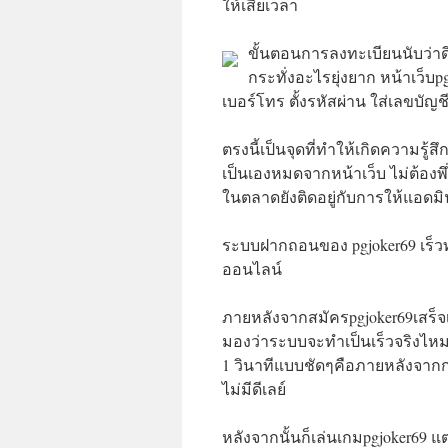
ให้เสียเวลา
ขั้นตอนการลงทะเบียนนับว่าด
กระทั่งอะไรยุ่งยาก หน้าเว็บ
เบอร์โทร ตั้งรหัสผ่าน ใส่เลขบัญช
ตรงนี้เป็นจุดที่ทำให้เกิดความรู้ส
เป็นเองหมดจากหน้าเว็บ ไม่ต้องพึ
ในตลาดยังติดอยู่กับการให้แอดม
ระบบฝากถอนของ pgjoker69 เร็วทะ
ออนไลน์
ภายหลังจากสมัครpgjoker69เสร็จเ
มองว่าระบบจะทำเป็นเร็วจริงไหม 
1 วินาทีแบบชัดๆคือภายหลังจากกด
ไม่มีดีเลย์
หลังจากนั้นก็เล่นเกมpgjoker69