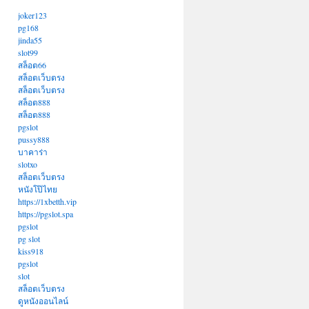
joker123
pg168
jinda55
slot99
สล็อต66
สล็อตเว็บตรง
สล็อตเว็บตรง
สล็อต888
สล็อต888
pgslot
pussy888
บาคาร่า
slotxo
สล็อตเว็บตรง
หนังโป๊ไทย
https://1xbetth.vip
https://pgslot.spa
pgslot
pg slot
kiss918
pgslot
slot
สล็อตเว็บตรง
ดูหนังออนไลน์