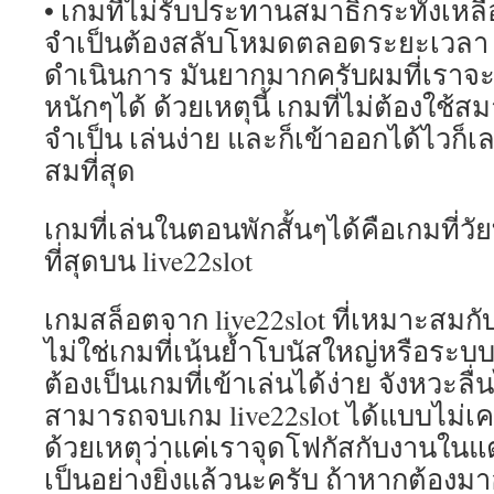
• เกมที่ไม่รับประทานสมาธิกระทั่งเหลื
จำเป็นต้องสลับโหมดตลอดระยะเวลา เด
ดำเนินการ มันยากมากครับผมที่เราจะเ
หนักๆได้ ด้วยเหตุนี้ เกมที่ไม่ต้องใช
จำเป็น เล่นง่าย และก็เข้าออกได้ไวก็เ
สมที่สุด
เกมที่เล่นในตอนพักสั้นๆได้คือเกมที่วั
ที่สุดบน live22slot
เกมสล็อตจาก live22slot ที่เหมาะสมกั
ไม่ใช่เกมที่เน้นย้ำโบนัสใหญ่หรือระบ
ต้องเป็นเกมที่เข้าเล่นได้ง่าย จังหวะล
สามารถจบเกม live22slot ได้แบบไม่เคยร
ด้วยเหตุว่าแค่เราจุดโฟกัสกับงานในแต
เป็นอย่างยิ่งแล้วนะครับ ถ้าหากต้อง