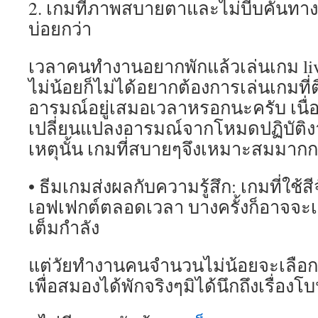
2. เกมที่ภาพสบายตาและไม่บีบคั้นทาง
บ่อยกว่า
เวลาคนทำงานอยากพักแล้วเล่นเกม li
ไม่น้อยก็ไม่ได้อยากต้องการเล่นเกมที่ต
อารมณ์อยู่เสมอเวลาหรอกนะครับ เนื่
เปลี่ยนแปลงอารมณ์จากโหมดปฏิบัติง
เหตุนั้น เกมที่สบายๆจึงเหมาะสมมากก
• ธีมเกมส่งผลกับความรู้สึก: เกมที่ใช้สี
เอฟเฟกต์ตลอดเวลา บางครั้งก็อาจจะเหม
เต็มกำลัง
แต่วัยทำงานคนจำนวนไม่น้อยจะเลือกธ
เพื่อสมองได้พักจริงๆมิได้นึกถึงเรื่อง