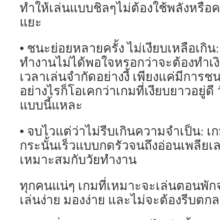
ทำให้เล่นแบบชิลๆไม่ต้องใช้พลังหรื
แยะ
• ชนะย่อยหลายครั้ง ไม่เงียบเหลือเกิน
ทำงานไม่ได้พอใจหรอกว่าจะต้องทำเงิ
เวลาเล่นจำกัดอย่างงี้ เพียงแค่มีการ
อย่างไรก็โอเคกว่าเกมที่เงียบยาวอยู่
แบบนี้แหละ
• จบไวแต่ว่าไม่รีบเกินความจำเป็น: เก
กระนั้นเร็วแบบกดรัวจนถึงอ่อนเพลียเลย
เหมาะสมกับวัยทำงาน
ทุกคนแน่ๆ เกมที่เหมาะจะเล่นตอนพักจ
เล่นง่าย มองง่าย และไม่จะต้องรีบต