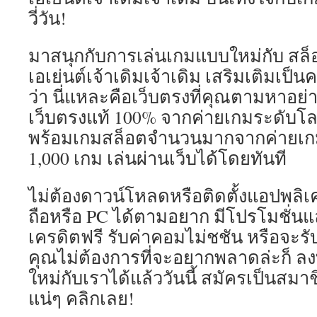
ใหญ่
วี่วัน!
ทดลอง
เล่น
มาสนุกกับการเล่นเกมแบบใหม่กับ สล็อ
Top
31
เอเย่นต์เจ้าเดิมเจ้าเดิม เสริมเติมเป
by
ว่า นี่แหละคือเว็บตรงที่คุณตามหาอย่
Bettie
live22slot.site
เว็บตรงแท้ 100% จากค่ายเกมระดับโลกอ
1
พร้อมเกมสล็อตจำนวนมากจากค่ายเก
JUL
1,000 เกม เล่นผ่านเว็บได้โดยทันที
26
ไม่ต้องดาวน์โหลดหรือติดตั้งแอปพลิเ
ถือหรือ PC ได้ตามอยาก มีโปรโมชั่นแ
เครดิตฟรี รับค่าคอมไม่ชชัน หรือจะรับ
คุณไม่ต้องการที่จะอยากพลาดล่ะก็ ล
ใหม่กับเราได้แล้ววันนี้ สมัครเป็นสมาช
แน่ๆ คลิกเลย!