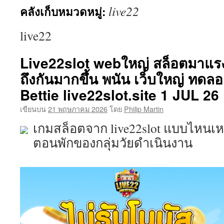
live22
คลังเก็บหมวดหมู่:
เนื้อหา
live22
Live22slot webใหญ่ สล็อตมาแรงที
ถึงกันมากขึ้น พนัน เว็บใหญ่ ทดล
Bettie live22slot.site 1 JUL 26
เขียนบน
21 พฤษภาคม 2026
โดย
Philip Martin
เกมสล็อตจาก live22slot แบบไหนเ
ตอนพักของกลุ่มวัยดำเนินงาน