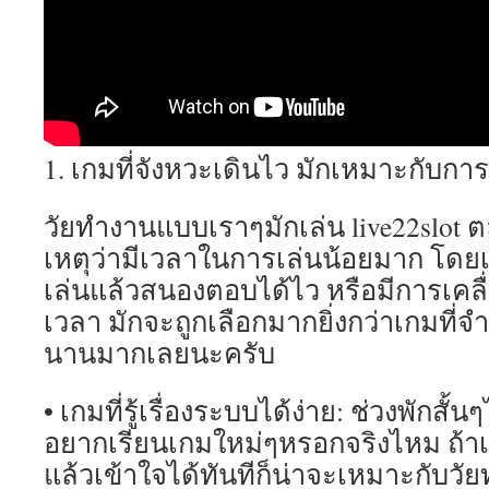
1. เกมที่จังหวะเดินไว มักเหมาะกับก
วัยทำงานแบบเราๆมักเล่น live22slot 
เหตุว่ามีเวลาในการเล่นน้อยมาก โดยเห
เล่นแล้วสนองตอบได้ไว หรือมีการเค
เวลา มักจะถูกเลือกมากยิ่งกว่าเกมที่จำ
นานมากเลยนะครับ
• เกมที่รู้เรื่องระบบได้ง่าย: ช่วงพักสั
อยากเรียนเกมใหม่ๆหรอกจริงไหม ถ้าเกิ
แล้วเข้าใจได้ทันทีก็น่าจะเหมาะกับวั