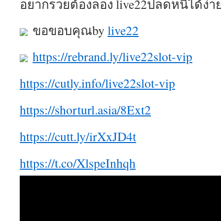
อยากรวยต้องลอง live22ปลดหนี้ได้ง่า
ขอขอบคุณby
live22
https://rebrand.ly/live22slot-vip
https://cutly.info/live22slot-vip
https://shorturl.asia/8Ext2
https://cutt.ly/irXxJD4t
https://t.co/XlspeInhqh