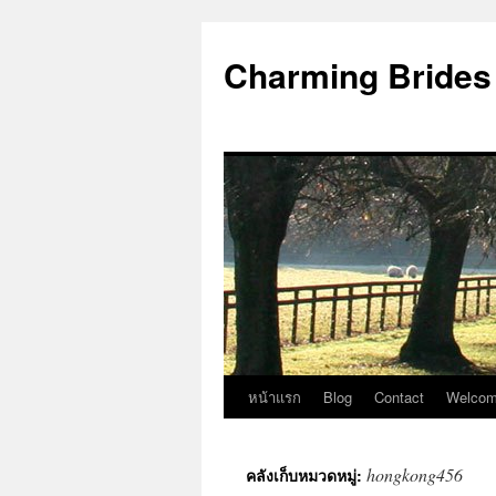
Charming Brides 
หน้าแรก
Blog
Contact
Welcome
ข้าม
ไป
hongkong456
คลังเก็บหมวดหมู่:
ยัง