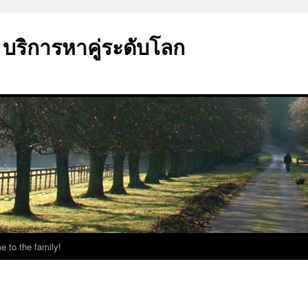
บริการหาคู่ระดับโลก
 to the family!