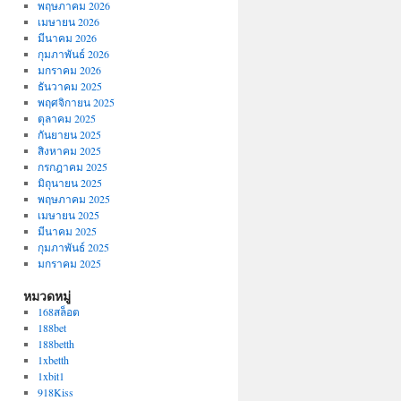
พฤษภาคม 2026
เมษายน 2026
มีนาคม 2026
กุมภาพันธ์ 2026
มกราคม 2026
ธันวาคม 2025
พฤศจิกายน 2025
ตุลาคม 2025
กันยายน 2025
สิงหาคม 2025
กรกฎาคม 2025
มิถุนายน 2025
พฤษภาคม 2025
เมษายน 2025
มีนาคม 2025
กุมภาพันธ์ 2025
มกราคม 2025
หมวดหมู่
168สล็อต
188bet
188betth
1xbetth
1xbit1
918Kiss