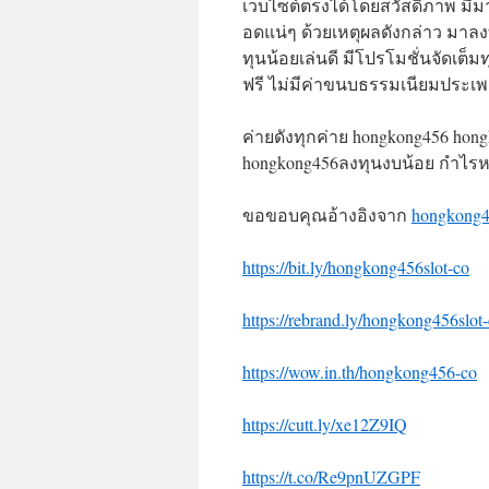
เว็บไซต์ตรงได้โดยสวัสดิภาพ ม
อดแน่ๆ ด้วยเหตุผลดังกล่าว มาลง
ทุนน้อยเล่นดี มีโปรโมชั่นจัดเต็
ฟรี ไม่มีค่าขนบธรรมเนียมประเพ
ค่ายดังทุกค่าย hongkong456 hongko
hongkong456ลงทุนงบน้อย กำไรห
ขอขอบคุณอ้างอิงจาก
hongkong
https://bit.ly/hongkong456slot-co
https://rebrand.ly/hongkong456slot
https://wow.in.th/hongkong456-co
https://cutt.ly/xe12Z9IQ
https://t.co/Re9pnUZGPF