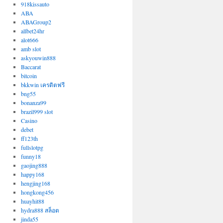
918kissauto
ABA
ABAGroup2
allbet24hr
alot666
amb slot
askyouwin888
Baccarat
bitcoin
bkkwin เครดิตฟรี
bng55
bonanza99
brazil999 slot
Casino
debet
ff123th
fullslotpg
funny18
gaojing888
happy168
hengjing168
hongkong456
huayhit88
hydra888 สล็อต
jinda55