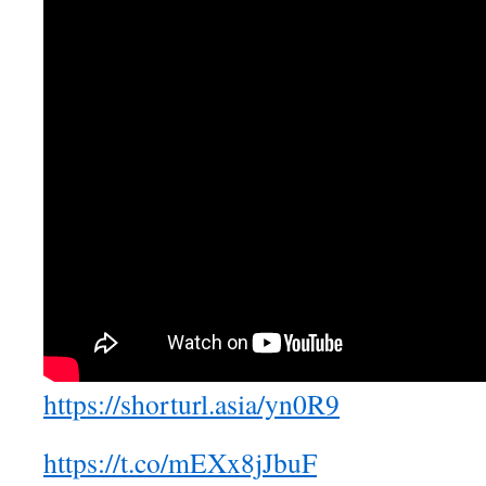
https://shorturl.asia/yn0R9
https://t.co/mEXx8jJbuF