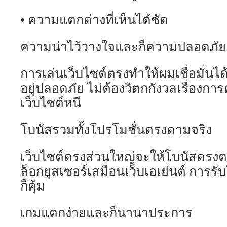
• ความแตกต่างที่เห็นได้ชัด
ความน่าไว้วางใจและก็ความปลอดภัย
การเล่นเว็บไซต์ตรงทำให้ผมเชื่อมั่นไ
อยู่ปลอดภัย ไม่ต้องวิตกกังวลเรื่องก
เว็บไซต์หนี
โบนัสรวมทั้งโปรโมชั่นตรงตามจริง
เว็บไซต์ตรงส่วนใหญ่จะให้โบนัสตรงต
ล็อกยูสเซอร์เสมือนเว็บเอเย่นต์ การรั
ก็คุ้ม
เกมแตกง่ายและก็นานาประการ