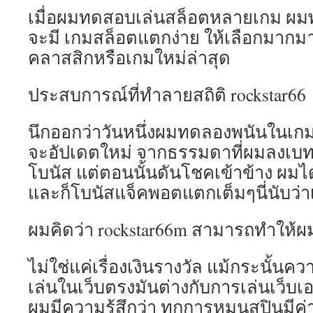
เมื่อผมทดสอบเล่นสล็อตหลายเกม ผมพ
จะมี เกมสล็อตแตกง่าย ให้เลือกมากมา
คลาสสิกหรือเกมใหม่ล่าสุด
ประสบการณ์ที่ทำลายสถิติ rockstar66
นึกออกว่าวันหนึ่งผมทดลองพนันในเกมสล็
จะอัปเดตใหม่ จากธรรมดาที่ผมลงเบทเ
โบนัส แต่ตอนนั้นดันโชคเข้าข้าง ผมได
และก็โบนัสแจ็คพอตแตกเต็มๆนี่นับว่าเ
ผมคิดว่า rockstar66m สามารถทำให้ผ
ไม่ใช่แค่เรื่องเงินรางวัล แม้กระนั้นคว
เล่นในเว็บตรงมันต่างกับการเล่นเว็บเอ
ผมมีความรู้สึกว่า ทุกการหมุนสปินมีค่า