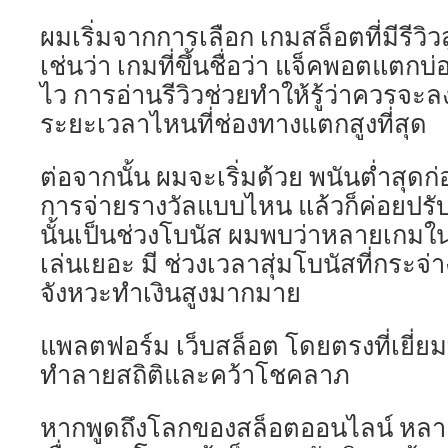
ผมเริ่มจากการเลือก เกมสล็อตที่มีรีวิวสู
เช่นว่า เกมที่ขึ้นชื่อว่า แจ็คพอตแตกบ
ไว การอ่านรีวิวช่วยทำให้รู้ว่าควรจะล
ระยะเวลาไหนที่ช่องทางแตกสูงที่สุด
ต่อจากนั้น ผมจะเริ่มด้วย พนันต่ำสุดก่อ
การจ่ายรางวัลแบบไหน แล้วก็ค่อยปรับเ
นั้นเป็นช่วงโบนัส ผมพบว่าหลายเกมใน
เล่นเยอะ มี ช่วงเวลาสุ่มโบนัสที่กระจ่า
จังหวะทำเงินสูงมากมาย
แพลตฟอร์ม เว็บสล็อต โดยตรงที่เยี่ยมท
ทำลายสถิติและคว้าโชคลาภ
หากพูดถึงโลกของสล็อตออนไลน์ หลา