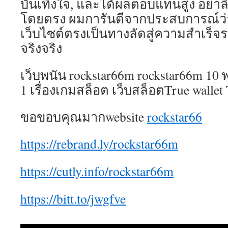
บันเทิงใจ, และได้ผลตอบแทนสูง อย่าลื
โดยตรง ผมการันตีจากประสบการณ์ว่า
เว็บไซต์ตรงเป็นทางลัดสู่ความสำเร็จรว
จริงจริง
เว็บพนัน rockstar66m rockstar66m 10
1 เรื่องเกมสล็อต เว็บสล็อตTrue wallet
ขอขอบคุณมากwebsite
rockstar66
https://rebrand.ly/rockstar66m
https://cutly.info/rockstar66m
https://bitt.to/jwgfve