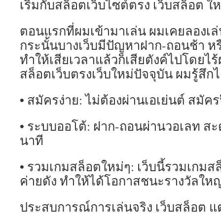
เริ่มกับสล็อตเว็บไซต์ตรง เว็บสล็อต ใหม
ตอนแรกที่ผมเข้ามาเล่น ผมเคยลองเล่
กระนั้นบางเว็บมีปัญหาฝาก-ถอนช้า ห
ทำให้เสียเวลาแล้วก็เสียตังค์ไปโดยไร้ผ
สล็อตเว็บตรงเว็บใหม่ปัจจุบัน ผมรู้สึกไ
• สมัครง่าย: ไม่ต้องผ่านเอเย่นต์ สมัคร
• ระบบออโต้: ฝาก-ถอนผ่านวอเลท สะด
นาที
• รวมเกมสล็อตใหม่ๆ: เว็บนี้รวมเกม
ค่ายดัง ทำให้ได้โอกาสชนะรางวัลใหญ่เ
ประสบการณ์การเล่นจริง เว็บสล็อต 