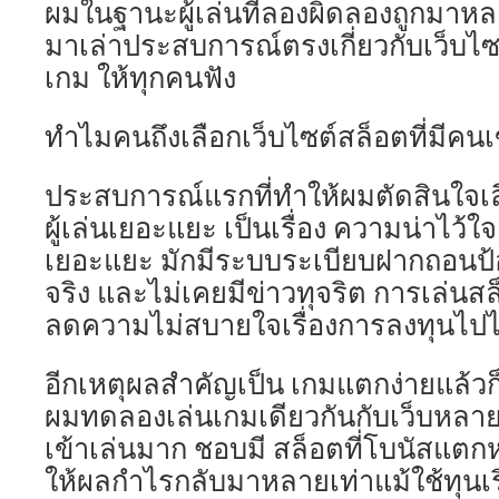
ผมในฐานะผู้เล่นที่ลองผิดลองถูกมาหล
มาเล่าประสบการณ์ตรงเกี่ยวกับเว็บไซต
เกม ให้ทุกคนฟัง
ทำไมคนถึงเลือกเว็บไซต์สล็อตที่มีคนเข
ประสบการณ์แรกที่ทำให้ผมตัดสินใจเลื
ผู้เล่นเยอะแยะ เป็นเรื่อง ความน่าไว้ใจ
เยอะแยะ มักมีระบบระเบียบฝากถอนป
จริง และไม่เคยมีข่าวทุจริต การเล่นสล็
ลดความไม่สบายใจเรื่องการลงทุนไป
อีกเหตุผลสำคัญเป็น เกมแตกง่ายแล้วก็
ผมทดลองเล่นเกมเดียวกันกับเว็บหลายที
เข้าเล่นมาก ชอบมี สล็อตที่โบนัสแตกหล
ให้ผลกำไรกลับมาหลายเท่าแม้ใช้ทุนเริ