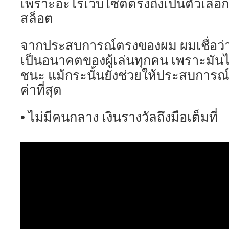
เพราะอะไรเว็บไซต์ตรงถึงเป็นตัวเลือกท
สล็อต
จากประสบการณ์ตรงของผม ผมเชื่อว่
เป็นอนาคตของผู้เล่นทุกคน เพราะมันไ
ชนะ แม้กระนั้นยังช่วยให้ประสบการณ์ก
ค่าที่สุด
• ไม่มีคนกลาง เงินรางวัลถึงมือเต็มที่