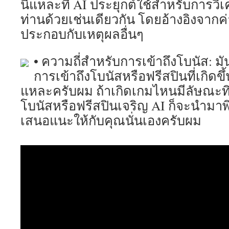
นี่แหละที่ AI ประยุกต์ใช้สำหรับการวิ
ท่านด้วยเช่นเดียวกัน โดยอ้างอิงจาก
ประกอบกับเหตุผลอื่นๆ
• ความถี่สำหรับการเข้าถึงโบนัส: มั
การเข้าถึงโบนัสหรือฟรีสปินที่เกิดข
แหละครับผม ถ้าเกิดเกมไหนมีลัษณะทิศ
โบนัสหรือฟรีสปินเจริญ AI ก็จะนำมา
เสนอแนะให้กับคุณนั่นเองครับผม