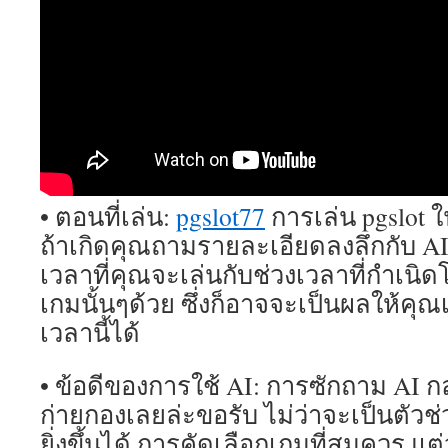
• ตอนที่เล่น:
pgslot77
การเล่น pgslot 
ถ้าเกิดคุณถามรายละเอียดลงลึกกับ AI 
เวลาที่คุณจะเล่นกับช่วงเวลาที่กำเนิ
เกมนั้นๆด้วย ซึ่งก็อาจจะเป็นผลให้คุ
เวลานี้ได้
• ข้อดีของการใช้ AI: การซักถาม AI กลุ
ก่ายกองเลยล่ะขอรับ ไม่ว่าจะเป็นตัวช่
ยิ่งขึ้นได้ การคัดเลือกเกมที่สมควร แต่ว