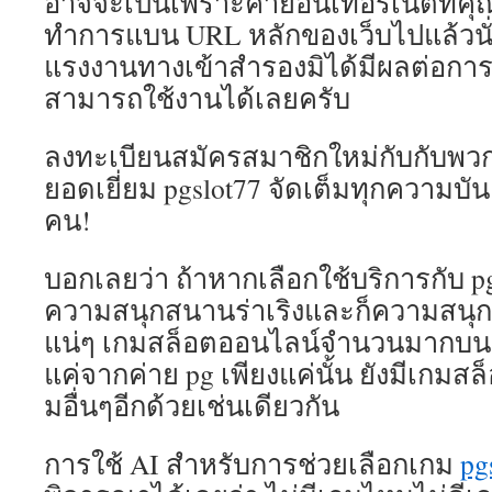
อาจจะเป็นเพราะค่ายอินเทอร์เน็ตที่คุ
ทำการแบน URL หลักของเว็บไปแล้วนั่
แรงงานทางเข้าสำรองมิได้มีผลต่อกา
สามารถใช้งานได้เลยครับ
ลงทะเบียนสมัครสมาชิกใหม่กับกับพวกเ
ยอดเยี่ยม pgslot77 จัดเต็มทุกความบัน
คน!
บอกเลยว่า ถ้าหากเลือกใช้บริการกับ p
ความสนุกสนานร่าเริงและก็ความสนุ
แน่ๆ เกมสล็อตออนไลน์จำนวนมากบนเว
แค่จากค่าย pg เพียงแค่นั้น ยังมีเกม
มอื่นๆอีกด้วยเช่นเดียวกัน
การใช้ AI สำหรับการช่วยเลือกเกม
pg