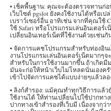
• เช็คพื้นฐาน: คุณจะต้องตรวจทานก่อน
เว็บไซต์ pgslot ยังคงใช้งานได้หรือเ
เบราว์เซอร์อื่น อาทิเช่น จากที่คุณใ
ใช้ Safari หรือโปรแกรมเล่นอินเตอร์เน
เปลี่ยนอินเทอร์เน็ตที่ใช้งานด้วยเช่นกั
• จัดการแคชโปรแกรมสำหรับท่องอินเตอ
งานโปรแกรมเล่นอินเตอร์เน็ตมากๆจะ
สำหรับในการใช้งานมากขึ้น ถ้าเกิดม
มันจะก่อให้หน้าเว็บไม่โหลดนั่นเอง
เข้าไปจัดการแคชได้แบบง่ายๆแล้วลอง
• ลิงก์สำรอง: แม้คุณทำทุกวิธีการแล้ว
ใช้งานได้ ให้ท่านเปลี่ยนไปใช้ปากทาง
ปากทางเข้าสำรองที่เว็บมี เนื่องจากว่