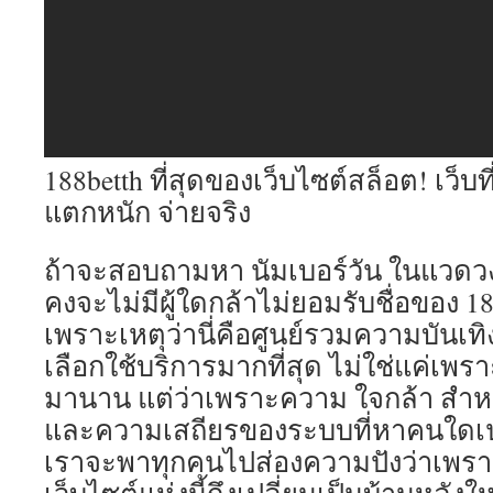
188betth ที่สุดของเว็บไซต์สล็อต! เว็บ
แตกหนัก จ่ายจริง
ถ้าจะสอบถามหา นัมเบอร์วัน ในแวดวง
คงจะไม่มีผู้ใดกล้าไม่ยอมรับชื่อของ 1
เพราะเหตุว่านี่คือศูนย์รวมความบันเ
เลือกใช้บริการมากที่สุด ไม่ใช่แค่เพราะว
มานาน แต่ว่าเพราะความ ใจกล้า สำห
และความเสถียรของระบบที่หาคนใดเปรี
เราจะพาทุกคนไปส่องความปังว่าเพรา