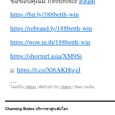
ขอขอบคุณมากreference
สล็อต
https://bit.ly/188betth-win
https://rebrand.ly/188betth-win
https://wow.in.th/188betth-win
https://shorturl.asia/XM9Si
https://t.co/Xl6AKHtgzJ
…
บน
โพสท์ใน
188bet
|
ติดป้ายกำกับ
188bet
|
ปิดความเห็น
188bet
เว็บไซต์
ตรง
สล็อต
Charming Brides บริการหาคู่ระดับโลก
เว็บ