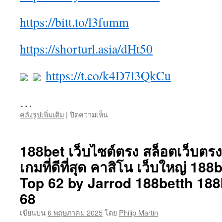
https://bitt.to/l3fumm
https://shorturl.asia/dHt50
https://t.co/k4D7l3QkCu
…
บน
คลังรูปเพิ่มเติม
|
ปิดความเห็น
188betth
เว็บ
เดียว
188bet เว็บไซต์ตรง สล็อตเว็บตรง
ครบ
เกมที่ดีที่สุด คาสิโน เว็บใหญ่ 18
ทุก
เกม
Top 62 by Jarrod 188betth 188
เดิม
พัน
68
สล็อต
เขียนบน
6 พฤษภาคม 2025
โดย
Philip Martin
คา