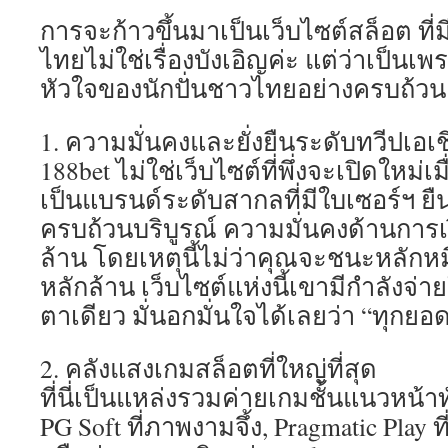
การจะก้าวขึ้นมาเป็นเว็บไซต์สล็อต ที่
ไทยไม่ใช่เรื่องบังเอิญค่ะ แต่ว่าเป็นเพ
หัวใจของนักปั่นชาวไทยอย่างครบถ้วน
1. ความมั่นคงและยั่งยืนระดับทวีปเอเช
188bet ไม่ใช่เว็บไซต์ที่พึ่งจะเปิดใหม่เ
เป็นแบรนด์ระดับสากลที่มีใบเซอร์ฯ 
ครบถ้วนบริบูรณ์ ความมั่นคงด้านการเง
ล้าน โดยเหตุนี้ไม่ว่าคุณจะชนะหลักห
หลักล้าน เว็บไซต์แห่งนี้เขามีกำลังจ่
ตาเดียว มั่นอกมั่นใจได้เลยว่า “ทุกยอ
2. คลังแสงเกมสล็อตที่ใหญ่ที่สุด
ที่นี่เป็นแหล่งรวมค่ายเกมชั้นแนวหน้าทั
PG Soft ที่ภาพงามจึ้ง, Pragmatic Play 