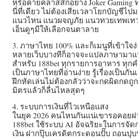
หรือค่ายคลาสสิกอย่าง Joker Gaming ทุ
นี่ที่เดียว ไม่ต้องเสียเวลาโยกบัญชีไ
แนวไหน แนวผจญภัย แนวทวยเทพเทวด
เอ็นดูๆมีให้เลือกจนตาลาย
3. ภาษาไทย 100% และก็เมนูที่เข้าใจง
หลายเว็บบางทีก็อาจจะแปลภาษามาแบ
สำหรับ 188bet ทุกรายการอาหาร ทุกคำ
เป็นภาษาไทยที่อ่านง่าย รู้เรื่องเป็นกันเ
ฝึกหัดเล่นไม่ต้องกลัวว่าจะกดผิดกดถูก ท
มิตรแล้วก็ลื่นไหลสุดๆ
4. ระบบการเงินที่ไวเหนือแสง
ในยุค 2026 คนไหนกันแน่เขารอคอยฝา
188bet ใช้ระบบ AI อัจฉริยะในการจั
เงิน ฝากปุ๊บเครดิตกระดอนปั๊บ ถอนปุ