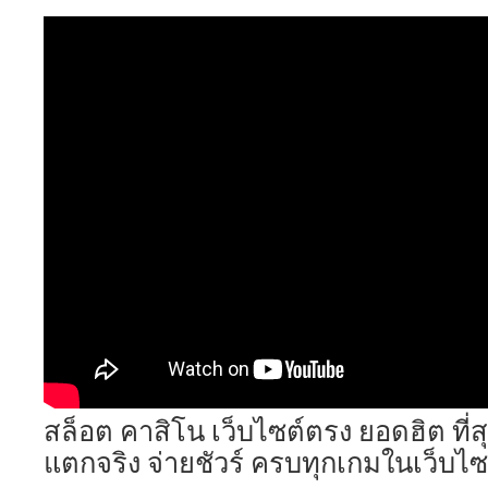
สิ
โนสด
กีฬา
และ
โปรโมชัน
จัด
เต็ม
9
พ.ค.
26
เว็บไซต์
ตรง
188betths.com
casino
online
เว็บ
เปิด
ใหม่
เครดิต
ฟรี
สล็อต คาสิโน เว็บไซต์ตรง ยอดฮิต ที่
Top
แตกจริง จ่ายชัวร์ ครบทุกเกมในเว็บไซ
96
by