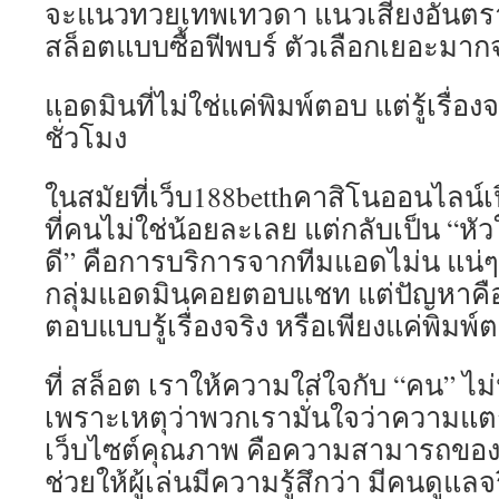
จะแนวทวยเทพเทวดา แนวเสี่ยงอันตร
สล็อตแบบซื้อฟีพบร์ ตัวเลือกเยอะมากจ
แอดมินที่ไม่ใช่แค่พิมพ์ตอบ แต่รู้เรื่อ
ชั่วโมง
ในสมัยที่เว็บ188betthคาสิโนออนไลน์เป
ที่คนไม่ใช่น้อยละเลย แต่กลับเป็น “ห
ดี” คือการบริการจากทีมแอดไม่น แน่ๆ
กลุ่มแอดมินคอยตอบแชท แต่ปัญหาคื
ตอบแบบรู้เรื่องจริง หรือเพียงแค่พิมพ์
ที่ สล็อต เราให้ความใส่ใจกับ “คน” ไม
เพราะเหตุว่าพวกเรามั่นใจว่าความแตก
เว็บไซต์คุณภาพ คือความสามารถของกล
ช่วยให้ผู้เล่นมีความรู้สึกว่า มีคนดูแล