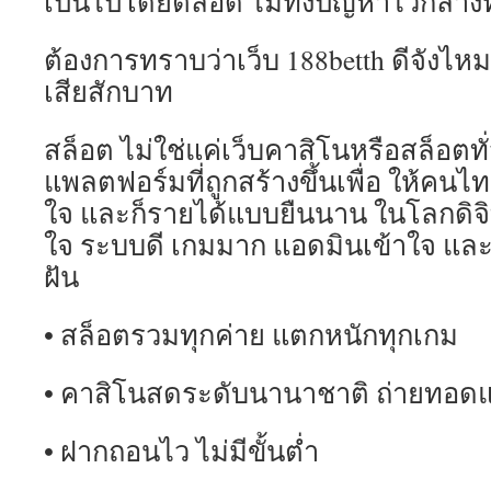
เป็นไปโดยตลอด ไม่ทิ้งปัญหาไว้กลาง
ต้องการทราบว่าเว็บ 188betth ดีจังไหม
เสียสักบาท
สล็อต ไม่ใช่แค่เว็บคาสิโนหรือสล็อตทั่ว
แพลตฟอร์มที่ถูกสร้างขึ้นเพื่อ ให้คนไท
ใจ และก็รายได้แบบยืนนาน ในโลกดิจิท
ใจ ระบบดี เกมมาก แอดมินเข้าใจ และ
ฝัน
• สล็อตรวมทุกค่าย แตกหนักทุกเกม
• คาสิโนสดระดับนานาชาติ ถ่ายทอดแ
• ฝากถอนไว ไม่มีขั้นต่ำ