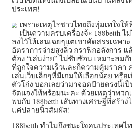
เว็บไซต์แห่งนี้ถึงเปลี่ยนเป็นบ้านหลังใ
ประเทศ!
เพราะเหตุไรชาวไทยถึงทุ่มเทใจให้ที
เป็นความครบเครื่องจ้ะ 188betth ไม
ลงไว้ให้เล่นเฉยๆแต่เขาคัดสรรเฉพาะ เ
อัตราการจ่ายสูงลิ่ว กราฟิกอลังการ แล
ต้อง “เล่นง่าย” ไม่ซับซ้อน เหมาะสมกั
ที่ถูกใจความเร็วและก็ความคุ้มราคา คน
เล่นเว็บเล็กๆที่มีเกมให้เลือกน้อย หรือเ
ตัวโก่ง บอกเลยว่ามาจอดป้ายตรงนี้เ
จัดแจงให้พร้อมนะคะ ด้วยเหตุว่าพว
พบกับ 188betth เส้นทางเศรษฐีที่สร้าง
แค่ปลายนิ้วสัมผัส!
188betth ทำไมถึงชนะใจคนประเทศไท