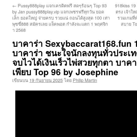
←
Pussy888play แจกเครดิตฟรี สดๆร้อนๆ Top 93
918kiss 19
เนื้อหา
by Jan pussy888play.vip แจกเพชรฟรีทุกวัน ยอด
ตรง เจ้าให
เล็ก ยอดใหญ่ จ่ายครบ รวยแน่ ถอนได้สูงสุด 100 เท่า
รวมเกมที่ท
พุซซี่888 สมัครเลย แจ็คพอต กำลังจะแตก 1 พฤศจิก
สบาย To
า 2568
บาคาร่า Sexybaccarat168.fun 
บาคาร่า ชนะใจนักลงทุนทั่วประเ
จบไวได้เงินเร็วไพ่สวยทุกตา บาคา
เพียบ Top 96 by Josephine
เขียนบน
19 กันยายน 2025
โดย
Philip Martin