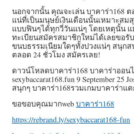
นอกจากนั้น คุณจะเล่น บาคาร่า168 ต
แน่ที่เป็นมนุษย์เงินเดือนนั้นเหมาะสม
แบบฟินๆได้ทุกวี่วันแน่ๆ โดยเหตุนั้น 
ทะเบียนสมัครสมาชิกใหม่ได้เลยขอรับ 
ขนบธรรมเนียมใดๆทั้งปวงแน่ๆ สนุก
ตลอด 24 ชั่วโมง สมัครเลย!
ดาวน์โหลดบาคาร่า168 บาคาร่าออนไ
sexybaccarat168.fun 9 September 25 J
สนุกๆ บาคาร่า168รวมเกมบาคาร่าแตก
ขอขอบคุณมากweb
บาคาร่า168
https://rebrand.ly/sexybaccarat168-fun