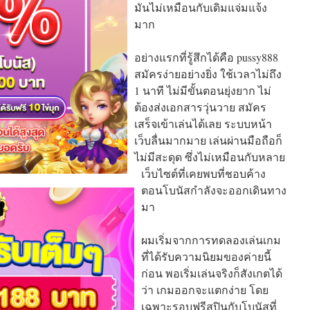
มันไม่เหมือนกับเดิมแจ่มแจ้ง
มาก
อย่างแรกที่รู้สึกได้คือ pussy888
สมัครง่ายอย่างยิ่ง ใช้เวลาไม่ถึง
1 นาที ไม่มีขั้นตอนยุ่งยาก ไม่
ต้องส่งเอกสารวุ่นวาย สมัคร
เสร็จเข้าเล่นได้เลย ระบบหน้า
เว็บลื่นมากมาย เล่นผ่านมือถือก็
ไม่มีสะดุด ซึ่งไม่เหมือนกับหลาย
เว็บไซต์ที่เคยพบที่ชอบค้าง
ตอนโบนัสกำลังจะออกเดินทาง
มา
ผมเริ่มจากการทดลองเล่นเกม
ที่ได้รับความนิยมของค่ายนี้
ก่อน พอเริ่มเล่นจริงก็สังเกตได้
ว่า เกมออกจะแตกง่าย โดย
เฉพาะรอบฟรีสปินกับโบนัสที่