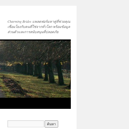
Charming Brides แพลตฟอร์มหาคู่ที่ช่วยคุณ
เชื่อมโยงกับคนที่ใช่จากทั่วโลก พร้อมข้อมูล
ส่วนตัวและการสนับสนุนที่ปลอดภัย