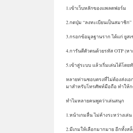
1.เข้าเว็บหลักของแพลตฟอร์ม
2.กดปุ่ม “ลงทะเบียนเป็นสมาชิก”
3.กรอกข้อมูลฐานราก ได้แก่ ยูสเซ
4.การันตีตัวตนด้วยรหัส OTP (หา
5.เข้าสู่ระบบ แล้วเริ่มเล่นได้โดยท
หลายท่านชอบตรงที่ไม่ต้องส่งเอ
มาสำหรับโทรศัพท์มือถือ ทำให้
ทำไมหลายคนพูดว่าเล่นสนุก
1.หน้าเกมลื่น ไม่ค้างระหว่างเล่น
2.มีเกมให้เลือกมากมาย อีกทั้งสล