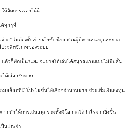
ให้จัดการเวลาได้ดี
้ทุกๆที่
ง่าย” ไม่ต้องตั้งค่าอะไรซับซ้อน ส่วนผู้ที่เคยเล่นอยู่และจาก
มีประสิทธิภาพของระบบ
้า แล้วก็พักเป็นระยะ จะช่วยให้เล่นได้สนุกสนานแบบไม่บีบคั้น
านได้เลือกรับมาก
กมสล็อตที่มี โปรโมชั่นให้เลือกจำนวนมาก ช่วยเพิ่มเงินลงทุน
้งเก่า ทำให้การเล่นสนุกรวมทั้งมีโอกาสได้กำไรมากยิ่งขึ้น
เป็นประจำ