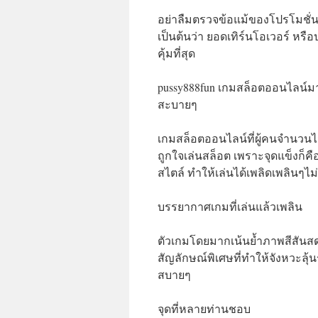
อย่าลืมตรวจข้อแม้ของโปรโมชั่น
เป็นต้นว่า ยอดเทิร์นโอเวอร์ หรือป
คุ้มที่สุด
pussy888fun เกมสล็อตออนไลน์มาแ
สะบายๆ
เกมสล็อตออนไลน์ที่ผู้คนจำนวนไม่
ถูกใจเล่นสล็อต เพราะจุดแข็งก็
สไตล์ ทำให้เล่นได้เพลิดเพลินๆไม่เ
บรรยากาศเกมที่เล่นแล้วเพลิน
ตัวเกมโดยมากเน้นย้ำภาพสีสันสด เ
สัญลักษณ์พิเศษที่ทำให้จังหวะลุ้น
สบายๆ
จุดที่หลายท่านชอบ