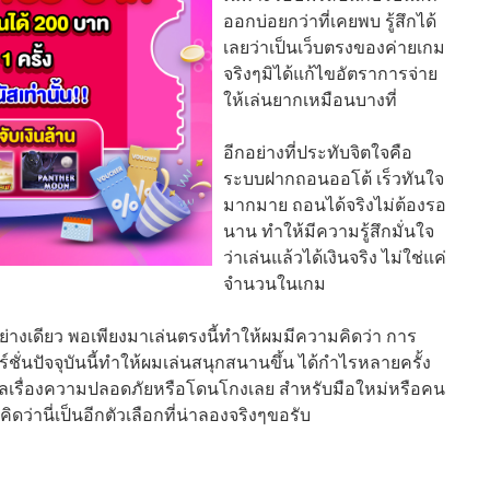
ออกบ่อยกว่าที่เคยพบ รู้สึกได้
เลยว่าเป็นเว็บตรงของค่ายเกม
จริงๆมิได้แก้ไขอัตราการจ่าย
ให้เล่นยากเหมือนบางที่
อีกอย่างที่ประทับจิตใจคือ
ระบบฝากถอนออโต้ เร็วทันใจ
มากมาย ถอนได้จริงไม่ต้องรอ
นาน ทำให้มีความรู้สึกมั่นใจ
ว่าเล่นแล้วได้เงินจริง ไม่ใช่แค่
จำนวนในเกม
่างเดียว พอเพียงมาเล่นตรงนี้ทำให้ผมมีความคิดว่า การ
์ชั่นปัจจุบันนี้ทำให้ผมเล่นสนุกสนานขึ้น ได้กำไรหลายครั้ง
กังวลเรื่องความปลอดภัยหรือโดนโกงเลย สำหรับมือใหม่หรือคน
ิดว่านี่เป็นอีกตัวเลือกที่น่าลองจริงๆขอรับ