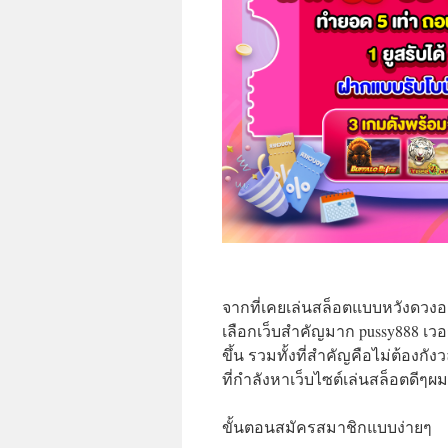
จากที่เคยเล่นสล็อตแบบหวังดวงอย
เลือกเว็บสำคัญมาก pussy888 เวอร
ขึ้น รวมทั้งที่สำคัญคือไม่ต้อง
ที่กำลังหาเว็บไซต์เล่นสล็อตดีๆผมค
ขั้นตอนสมัครสมาชิกแบบง่ายๆ