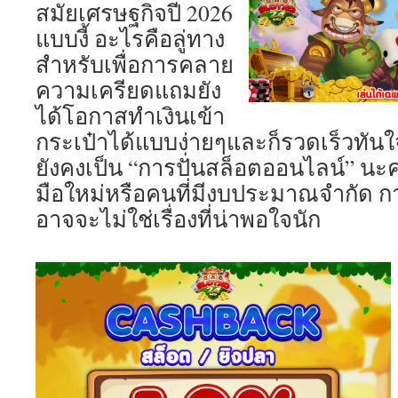
สมัยเศรษฐกิจปี 2026
แบบงี้ อะไรคือลู่ทาง
สำหรับเพื่อการคลาย
ความเครียดแถมยัง
ได้โอกาสทำเงินเข้า
กระเป๋าได้แบบง่ายๆและก็รวดเร็วทัน
ยังคงเป็น “การปั่นสล็อตออนไลน์” นะค
มือใหม่หรือคนที่มีงบประมาณจำกัด กา
อาจจะไม่ใช่เรื่องที่น่าพอใจนัก