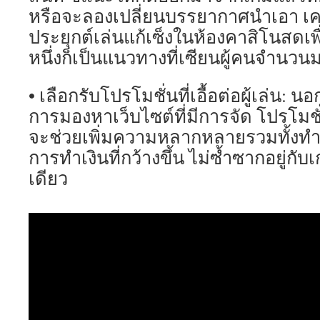
หรือจะลองเปลี่ยนบรรยากาศนำเอา เค
ประยุกต์เล่นแก้เซ็งในห้องคาสิโนสดเ
หนึ่งก็เป็นแนวทางที่เซียนผู้คนจำนว
• เลือกรับโปรโมชั่นที่เอื้อต่อผู้เล่น:
การมองหาเว็บไซต์ที่มีการจัด โปรโมชั
จะช่วยเพิ่มความหลากหลายรวมทั้งทำใ
การทำเงินที่กว้างขึ้น ไม่ซ้ำซากอยู่กั
เดียว