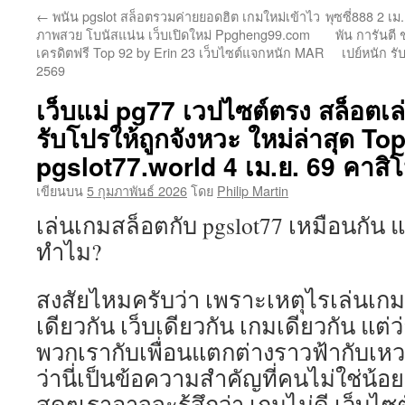
←
พนัน pgslot สล็อตรวมค่ายยอดฮิต เกมใหม่เข้าไว
พุซซี่888 2 เม
เนื้อหา
ภาพสวย โบนัสแน่น เว็บเปิดใหม่ Ppgheng99.com
พัน การันตี
เครดิตฟรี Top 92 by Erin 23 เว็บไซต์แจกหนัก MAR
เปย์หนัก รั
2569
เว็บแม่ pg77 เวปไซต์ตรง สล็อตเล่นคุ้
รับโปรให้ถูกจังหวะ ใหม่ล่าสุด To
pgslot77.world 4 เม.ย. 69 คาสิ
เขียนบน
5 กุมภาพันธ์ 2026
โดย
Philip Martin
เล่นเกมสล็อตกับ pgslot77 เหมือนกัน 
ทำไม?
สงสัยไหมครับว่า เพราะเหตุไรเล่นเก
เดียวกัน เว็บเดียวกัน เกมเดียวกัน แ
พวกเรากับเพื่อนแตกต่างราวฟ้ากับเหว
ว่านี่เป็นข้อความสำคัญที่คนไม่ใช่น
สุดๆเราอาจจะรู้สึกว่า เกมไม่ดี เว็บไซต