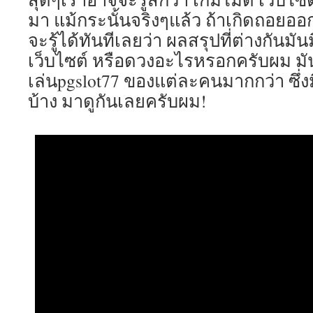
มา แม้กระนั้นจริงๆแล้ว ถ้าเกิดถอยออ
จะรู้ได้ทันทีเลยว่า ผลสรุปที่ต่างกันมั
เว็บไซต์ หรือดวงอะไรหรอกครับผม มันอ
เล่นpgslot77 ของแต่ละคนมากกว่า ซึ่ง
บ้าง มาดูกันเลยครับผม!