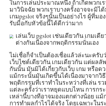
ในการเล่นประมาณหนึ่ง ถ้าเกิดพวกเร
มาวินิจฉัย พวกเราบางครั้งอาจจะมิได้
เกมpgslot จริงๆนั้นเป็นอย่างไร ผู้ท
รับมือกับหัวข้อนี้ได้ดีกว่ามาก
เล่นเว็บ pgslot เช่นเดียวกัน เกมเดี
ต่างกันเนื่องจากพฤติกรรมนั่นเอง
ไม่เชื่อก็จำเป็นต้องเชื่อแล้วล่ะนะครับว
เว็บไซต์เดียวกัน เกมเดียวกัน แต่ผลลั
กันนั้น มันมิได้เกี่ยวกับเว็บ เกม หรื
แม้กระนั้นมันเกิดขึ้นได้เนื่องมาจากวิ
พฤติกรรมที่เราทำในระหว่างที่เล่น รว
แต่ละครั้งว่าเราหยุดแบบไหน การกระท
เหล่านี้บางทีอาจมองแตกต่างน้อย แม้กร
การทำผลกำไรได้จริง โดยเฉพาะในระย