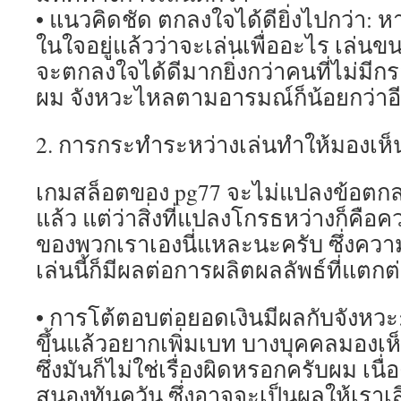
• แนวคิดชัด ตกลงใจได้ดียิ่งไปกว่า: 
ในใจอยู่แล้วว่าจะเล่นเพื่ออะไร เล่
จะตกลงใจได้ดีมากยิ่งกว่าคนที่ไม่มีก
ผม จังหวะไหลตามอารมณ์ก็น้อยกว่าอี
2. การกระทำระหว่างเล่นทำให้มองเห
เกมสล็อตของ pg77 จะไม่แปลงข้อตกล
แล้ว แต่ว่าสิ่งที่แปลงโกรธหว่างก็คื
ของพวกเราเองนี่แหละนะครับ ซึ่งควา
เล่นนี้ก็มีผลต่อการผลิตผลลัพธ์ที่แตกต
• การโต้ตอบต่อยอดเงินมีผลกับจังหวะ
ขึ้นแล้วอยากเพิ่มเบท บางบุคคลมองเ
ซึ่งมันก็ไม่ใช่เรื่องผิดหรอกครับผม เ
สนองทันควัน ซึ่งอาจจะเป็นผลให้เราเส