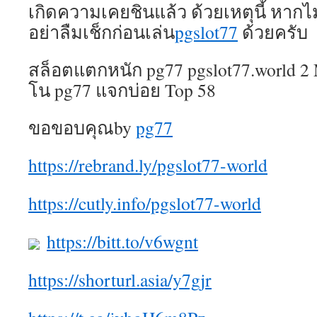
เกิดความเคยชินแล้ว ด้วยเหตุนี้ หาก
อย่าลืมเช็กก่อนเล่น
pgslot77
ด้วยครับ
สล็อตแตกหนัก pg77 pgslot77.world 2 
โน pg77 แจกบ่อย Top 58
ขอขอบคุณby
pg77
https://rebrand.ly/pgslot77-world
https://cutly.info/pgslot77-world
https://bitt.to/v6wgnt
https://shorturl.asia/y7gjr