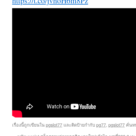
https://t.co/jvhoH6m8Pz
เรื่องนี้ถูกเขียนใน
pgslot77
และติดป้ายกำกับ
pg77
,
pgslot77
คั่นห