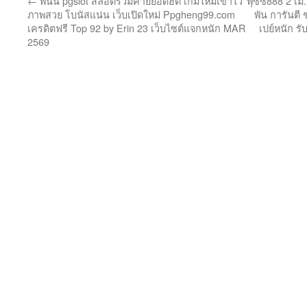
←
พนัน pgslot สล็อตรวมค่ายยอดฮิต เกมใหม่เข้าไว
พุซซี่888 2 เม
ภาพสวย โบนัสแน่น เว็บเปิดใหม่ Ppgheng99.com
พัน การันตี
เครดิตฟรี Top 92 by Erin 23 เว็บไซต์แจกหนัก MAR
เปย์หนัก รั
2569