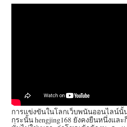
การแข่งขันในโลกเว็บพนันออนไลน์นั้
กระนั้น hengjing168 ยังคงยืนหนึ่งและก