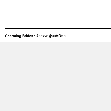
Charming Brides บริการหาคู่ระดับโลก