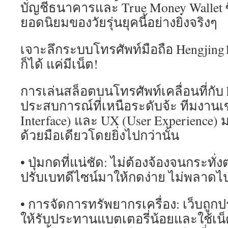
บัญชีธนาคารและ True Money Wallet ซึ
ยอดนิยมของวัยรุ่นยุคนี้อย่างยิ่งจริงๆ
เจาะลึกระบบโทรศัพท์มือถือ Hengjing
ก็ได้ แค่มีเน็ต!
การเล่นสล็อตบนโทรศัพท์เคลื่อนที่กับ 
ประสบการณ์ที่เหนือระดับจ้ะ ทีมงาน
Interface) และ UX (User Experience) 
ด้วยมือเดียวโดยยิ่งไปกว่านั้น
• ปุ่มกดที่แน่ชัด: ไม่ต้องจ้องจนกระทั่ง
ปรับเบทดีไซน์มาให้กดง่าย ไม่พลาดไป
• การจัดการทรัพยากรเครื่อง: เว็บถูกป
ให้รับประทานแบตเตอรี่น้อยและใช้เน็ต