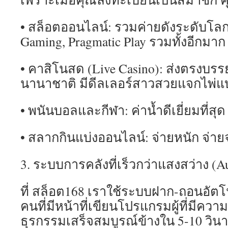
• สล็อตออนไลน์: รวมค่ายดังระดับโลกอ
Gaming, Pragmatic Play รวมทั้งอีกมาก
• คาสิโนสด (Live Casino): ส่งตรงบ
นานาชาติ มีดีลเลอร์สาวสวยแจกไพ่แบ
• พนันบอลและกีฬา: ค่าน้ำดีเยี่ยมที่สุด
• สลากกินแบ่งออนไลน์: จ่ายหนัก จ่ายจร
3. ระบบการคลังที่เร็วกว่าแสงสว่าง (A
ที่ สล็อต168 เราใช้ระบบฝาก-ถอนอัตโ
คนที่มีหน้าที่เขียนโปรแกรมผู้ที่มีค
ธุรกรรมเสร็จสมบูรณ์ข้างใน 5-10 วินาท