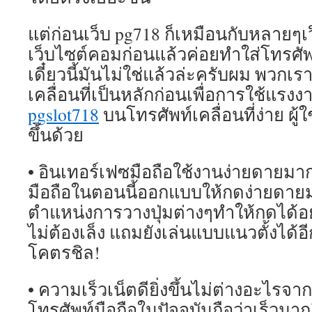
แต่ก่อนเว็บ pg718 ก็เหมือนกับหลายๆเว็
เว็บไซต์คอมก่อนแล้วค่อยทำใส่โทรศัพท
เดี๋ยวนี้มันไม่ใช่แล้วล่ะครับผม พวกเ
เคลื่อนที่เป็นหลักก่อนเพื่อการใช้แรงงา
pgslot718
บนโทรศัพท์เคลื่อนที่ง่าย ผู้ใ
ขึ้นด้วย
• อินเทอร์เฟซมือถือใช้งานง่ายดายมากย
มือถือในตอนนี้ออกแบบให้กดง่ายดายมา
ตำแหน่งการวางปุ่มต่างๆทำให้กดได้อย
ไม่ต้องเล็ง แถมยังเล่นแบบแนวตั้งได้อ
โคตรชิล!
• ความเร็วเน็ตดียิ่งขึ้นไม่ต่างอะไรจาก
โทรศัพท์มือถือในปัจจุบันถือว่าเร็วมากยิ