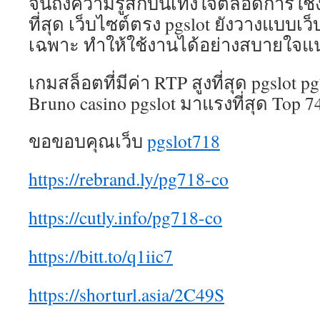
จนถึงความรู้สึกบันเทิงใจตลอดการใช้
ที่สุด เว็บไซต์ตรง pgslot ยังวางแบบเว
เฉพาะ ทำให้ใช้งานได้อย่างสบายใจแน
เกมสล็อตที่มีค่า RTP สูงที่สุด pgslot p
Bruno casino pgslot มาแรงที่สุด Top 7
ขอขอบคุณเว็บ
pgslot718
https://rebrand.ly/pg718-co
https://cutly.info/pg718-co
https://bitt.to/q1iic7
https://shorturl.asia/2C49S