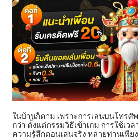
ในบ้านก็ตาม เพราะการเล่นบนโทรศัพท์
กว่า ตั้งแต่กรรมวิธีเข้าเกม การใช้เวล
ความรู้สึกตอนเล่นจริง หลายท่านเพีย