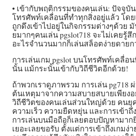
• เข้ากับพฤติกรรมของคนเล่น: ปัจจุบั
โทรศัพท์เคลื่อนที่ทำทุกสิ่งอยู่แล้ว โดย
ถูกดึงเข้าไปอยู่ในกิจกรรมต่างๆด้วย มันก็
ยมากๆคนเล่น pgslot718 จะไม่เคยรู้สึ
อะไรจำนวนมากก็เล่นสล็อตง่ายดายกว
การเล่นเกม pgslot บนโทรศัพท์เคลื่อนท
นั้น แม้กระนั้นเข้ากับวิถีชีวิตอีกด้วย!
ถ้าพวกเราดูภาพรวม การเล่น pg718 ผ่าน
ต้นเหตุมาจากความสบายสบายเพียงอย่า
วิถีชีวิตของคนเล่นส่วนใหญ่ด้วย คนย
ความเร็ว ความยืดหยุ่น และการเข้าถึงเ
การเล่นบนมือถือก็เลยตอบปัญหามากยิ
เยอะเลยขอรับ ตั้งแต่การเข้าถึงเกมง่าย