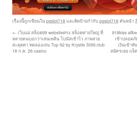
เรื่องนี้ถูกเขียนใน
pgslot718
และติดป้ายกำกับ
pgslot718
คั่นหน้า
←
เว็บแม่ สล็อต99 websiteตรง สล็อตค่ายใหญ่ ที่
918kiss allbe
หลายคนบอกว่าเล่นเพลิน โบนัสเข้าไว ภาพสวย
เข้าปลอดภัย
สะดุดตา ทดลองเล่น Top 92 by Krystle St99.club
เงินเข้าทั
18 ก.ค. 26 casino
สมัครเลย แจ็