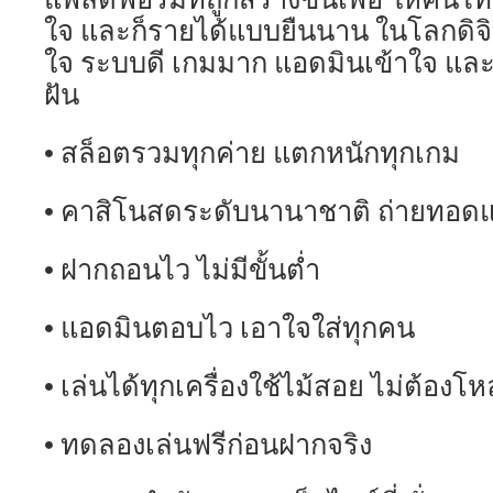
ใจ และก็รายได้แบบยืนนาน ในโลกดิจิท
ใจ ระบบดี เกมมาก แอดมินเข้าใจ และ
ฝัน
• สล็อตรวมทุกค่าย แตกหนักทุกเกม
• คาสิโนสดระดับนานาชาติ ถ่ายทอดแ
• ฝากถอนไว ไม่มีขั้นต่ำ
• แอดมินตอบไว เอาใจใส่ทุกคน
• เล่นได้ทุกเครื่องใช้ไม้สอย ไม่ต้องโ
• ทดลองเล่นฟรีก่อนฝากจริง