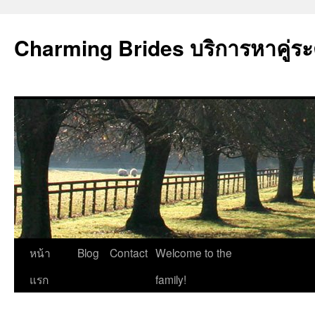
Charming Brides บริการหาคู่ระ
ข้าม
หน้า
Blog
Contact
Welcome to the
ไป
แรก
family!
ยัง