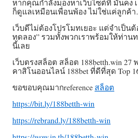
หากคุณกำลังมองหาเว็บไซต์ที่ มั่นคง 
ก็ดูแลเหมือนเพื่อนพ้อง ไม่ใช่แค่ลูกค
เว็บดีไม่ต้องโปรโมทเยอะ แต่จำเป็นต้อ
ทดลอง” รวมทั้งพวกเราพร้อมให้ท่านท
นี้เลย
เว็บตรงสล็อต สล็อต 188betth.win 27 
คาสิโนออนไลน์ 188bet ที่ดีที่สุด Top 1
ขอขอบคุณมากreference
สล็อต
https://bit.ly/188betth-win
https://rebrand.ly/188betth-win
https://wow.in.th/188betth-win