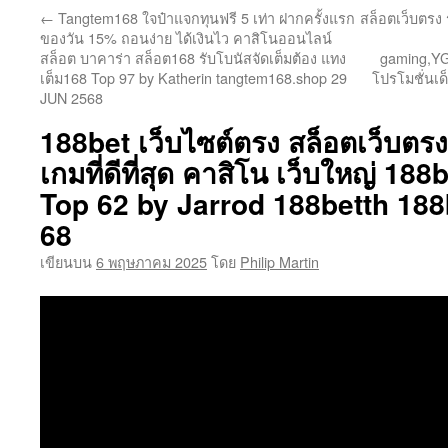
←
Tangtem168 ใจป๋าแจกทุนฟรี 5 เท่า ฝากครั้งแรก
สล็อตเว็บตรง 
เนื้อหา
ของวัน 15% ถอนง่าย ได้เงินไว คาสิโนออนไลน์
สล็อต บาคาร่า สล็อต168 รับโบนัสจัดเต็มต้อง แทง
gaming,Y
เต็ม168 Top 97 by Katherin tangtem168.shop 29
โปรโมชั่นเด็
JUN 2568
188bet เว็บไซต์ตรง สล็อตเว็บตรง
เกมที่ดีที่สุด คาสิโน เว็บใหญ่ 18
Top 62 by Jarrod 188betth 188
68
เขียนบน
6 พฤษภาคม 2025
โดย
Philip Martin