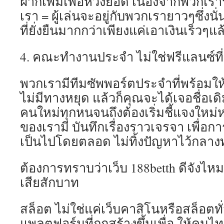
ฝากเพิ่มเพื่อหวังยอด เนื่องจากพวกเรารู้ด
เรา = ผู้เล่นจะอยู่กับพวกเรายาวๆซึ่งน
ที่ยั่งยืนมากกว่าเพียงแค่เอาเงินเร็วๆแ
4. คณะทำงานประจำ ไม่ใช่ฟรีแลนซ์ที่เ
พวกเรามีทีมซัพพอร์ตประจำที่พร้อมให
ไม่มีทางหยุด แล้วก็คุณจะได้เจอชื่อเดิมๆ
คนใหม่ทุกหนจนถึงต้องเริ่มชี้แจงใหม
ของเรามี บันทึกเรื่องราวเจรจา เพื่
เป็นไปโดยตลอด ไม่ทิ้งปัญหาไว้กลาง
ต้องการทราบว่าเว็บ 188betth ดีจังไหม
เสียสักบาท
สล็อต ไม่ใช่แค่เว็บคาสิโนหรือสล็อตทั่ว
แพลตฟอร์มที่ถูกสร้างขึ้นเพื่อ ให้คนไท