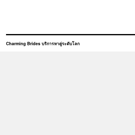
Charming Brides บริการหาคู่ระดับโลก