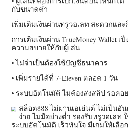
• ผู้เล่นที่ต้องการเบิกเงินตอนไหนก็ได
กับขนาดต่ำ
เพิ่มเติมเงินผ่านทรูวอเลท สะดวกและก็ง
การเติมเงินผ่าน TrueMoney Wallet เป็นอี
ความสบายให้กับผู้เล่น
• ไม่จำเป็นต้องใช้บัญชีธนาคาร
• เพิ่มรายได้ที่ 7-Eleven ตลอด 1 วัน
• ระบบอัตโนมัติ ไม่ต้องส่งสลิป รอคอยเ
สล็อต888 ไม่ผ่านเอเย่นต์ ไม่เป็นอ
ง่าย ไม่มีอย่างต่ำ รองรับทรูวอเลท ใช
ระบบอัตโนมัติ เร็วทันใจ มีเกมให้เล