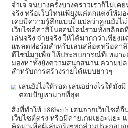
จำเจ จนบางครั้งบางคราวเราก็ไม่เคย
จริง หรือเว็บไหนเพียงแค่ตกแต่งให้มอง
เคยมีความรู้สึกแบบงี้ แปลว่าคุณยังไม
เว็บไซต์คาสิโนออนไลน์รวมทั้งสล็อต
เล่นจริง จ่ายจริง ให้ได้มากกว่าเพียงแค
แพลตฟอร์มสำหรับเล่นสล็อตหรือคาสิโนส
ดีไซน์มาเพื่อ ให้ประสบการณ์ที่เหมาะสมท
มองหาทั้งยังความสนุกสนาน ความปลอ
สำหรับการสร้างรายได้แบบยาวๆ
เล่นยังไงให้รอด เล่นอย่างไรให้มั่งมี 
ตอบปัญหามากที่สุด
สิ่งที่ทำให้ 188betth เด่นจากเว็บไซต์อื
เว็บไซต์ตรง หรือมีค่ายเกมเยอะแยะ แต่
คิดมาเพื่อผู้เล่นจริงๆทุกส่วนประกอบถ