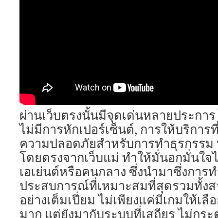
ผ่านเว็บตรงนั้นมีจุดเด่นหลายประการ ไ
ไม่มีการหักเปอร์เซ็นต์, การให้บริการท
ความปลอดภัยสำหรับการทำธุรกรรม ทุ
โดยตรงจากเว็บแม่ ทำให้มั่นอกมั่นใจไ
เอเย่นต์หรือคนกลาง ซึ่งนำมาซึ่งการทำใ
ประสบการณ์ที่เหมาะสมที่สุดรวมทั้
อย่างเต็มเปี่ยม ไม่เพียงแค่มีเกมให้เล
มาก แต่ยังมากับระบบที่เสถียร ไม่กระ