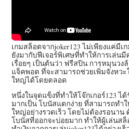
เกมสล็อตจากjoker123 ไม่เพียงแค่มีเกมใ
ยังมากับฟีเจอร์พิเศษที่ทำให้การเล่นมีค
เรื่อยๆ เป็นต้นว่า ฟรีสปิน การหมุนวงล
แจ็คพอต ที่จะสามารถช่วยเพิ่มจังหว
ใหญ่ได้โดยตลอด
หนึ่งในจุดแข็งที่ทำให้โจ๊กเกอร์123 ไ
มากเป็น โบนัสแตกง่าย ที่สามารถทำให
ใหญ่อย่างรวดเร็ว โดยไม่ต้องรอนาน
โบนัสที่ออกจะบ่อยมาก ทำให้ผู้เล่นส
ทำเงินจากการเล่นjoker123ได้อย่างเ