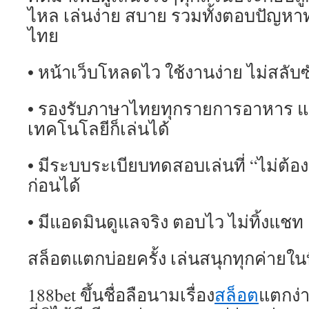
ไหล เล่นง่าย สบาย รวมทั้งตอบปัญหา
ไทย
• หน้าเว็บโหลดไว ใช้งานง่าย ไม่สลับ
• รองรับภาษาไทยทุกรายการอาหาร แม
เทคโนโลยีก็เล่นได้
• มีระบบระเบียบทดสอบเล่นที่ “ไม่ต้อ
ก่อนได้
• มีแอดมินดูแลจริง ตอบไว ไม่ทิ้งแชท
สล็อตแตกบ่อยครั้ง เล่นสนุกทุกค่ายในท
188bet ขึ้นชื่อลือนามเรื่อง
สล็อต
แตกง่า