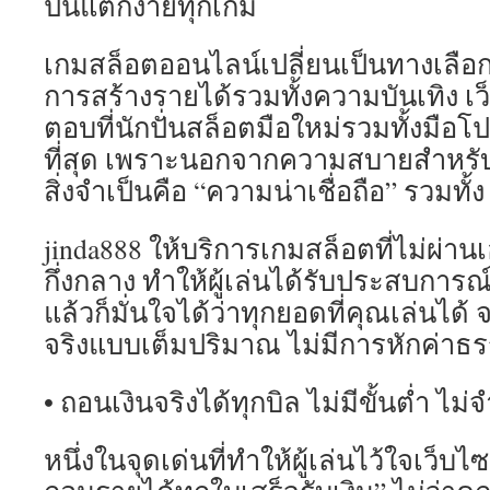
ปั่นแตกง่ายทุกเกม
เกมสล็อตออนไลน์เปลี่ยนเป็นทางเลือ
การสร้างรายได้รวมทั้งความบันเทิง เ
ตอบที่นักปั่นสล็อตมือใหม่รวมทั้งมื
ที่สุด เพราะนอกจากความสบายสำหรับเ
สิ่งจำเป็นคือ “ความน่าเชื่อถือ” รวมทั้
jinda888 ให้บริการเกมสล็อตที่ไม่ผ่า
กึ่งกลาง ทำให้ผู้เล่นได้รับประสบการณ
แล้วก็มั่นใจได้ว่าทุกยอดที่คุณเล่นไ
จริงแบบเต็มปริมาณ ไม่มีการหักค่า
• ถอนเงินจริงได้ทุกบิล ไม่มีขั้นต่ำ ไม
หนึ่งในจุดเด่นที่ทำให้ผู้เล่นไว้ใจเว็