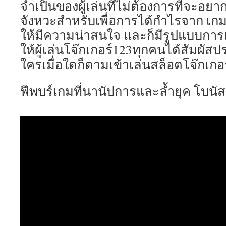
จำเป็นของผู้เล่นที่ไม่ต้องการที่จะ
จังหวะสำหรับเพื่อการได้กำไรจาก เกม
ให้มีความน่าสนใจ และก็มีรูปแบบการเล่
ให้ผู้เล่นโจ๊กเกอร์123ทุกคนได้สัมผัสป
ใครเมื่อใดก็ตามเข้าเล่นสล็อตโจ๊กเกอร
ฟีพบร์เกมที่นานัปการและล้ำยุค โบนัส