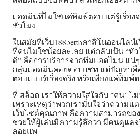
แอดมินที่ไม่ใช่แค่พิมพ์ตอบ แต่รู้เรื่อ
ชั่วโมง
ในสมัยที่เว็บ188betthคาสิโนออนไลน์เป
ที่คนไม่ใช่น้อยละเลย แต่กลับเป็น “ห
ดี” คือการบริการจากทีมแอดไม่น แน่ๆ
กลุ่มแอดมินคอยตอบแชท แต่ปัญหาคื
ตอบแบบรู้เรื่องจริง หรือเพียงแค่พิมพ์
ที่ สล็อต เราให้ความใส่ใจกับ “คน” ไม
เพราะเหตุว่าพวกเรามั่นใจว่าความแตก
เว็บไซต์คุณภาพ คือความสามารถของกล
ช่วยให้ผู้เล่นมีความรู้สึกว่า มีคนดูแล
ลอยแพ