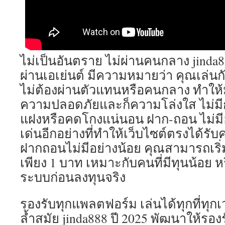
ไม่เป็นอันตราย ไม่ผ่านคนกลาง jinda8
ผ่านเอเย่นต์ มีความหมายว่า คุณเล่นก
ไม่ต้องผ่านตัวแทนหรือคนกลาง ทำให้ม
ความปลอดภัยและก็ความโล่งใส ไม่มี
แฝงหรือคดโกงแน่นอน ฝาก-ถอน ไม่มี
เด่นอีกอย่างที่ทำให้เว็บไซต์ตรงได้ร
ฝากถอนไม่มีอย่างน้อย คุณสามารถเริ่ม
เพียง 1 บาท เหมาะกับคนที่มีทุนน้อย
ระบบก่อนลงทุนจริง
รองรับทุกแพลตฟอร์ม เล่นได้ทุกที่ทุกเ
ล้ำสมัย jinda888 ปี 2025 พัฒนาให้รองร