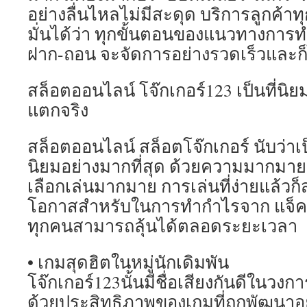
อย่างลื่นไหลไม่มีสะดุด บริการลูกค้าท
มั่นได้ว่า ทุกขั้นตอนของแนวทางการท
ฝาก-ถอน จะจัดการอย่างรวดเร็วและก็
สล็อตออนไลน์ โจ๊กเกอร์123 เป็นที่น
แตกจริง
สล็อตออนไลน์ สล็อตโจ๊กเกอร์ นับว่า
นิยมอย่างมากที่สุด ด้วยความมากมาย
เลือกเล่นมากมาย การเล่นที่ง่ายแล้วก
โอกาสสำหรับในการทำกำไรจาก แจ็คพอต
ทุกคนสามารถลุ้นได้ตลอดระยะเวลา
• เกมสุดฮิตในหมู่นักเดิมพัน
โจ๊กเกอร์123นั้นมีชื่อเสียงกันดีในว
ด้วยประสิทธิภาพของเกมที่ถูกพัฒนาอ