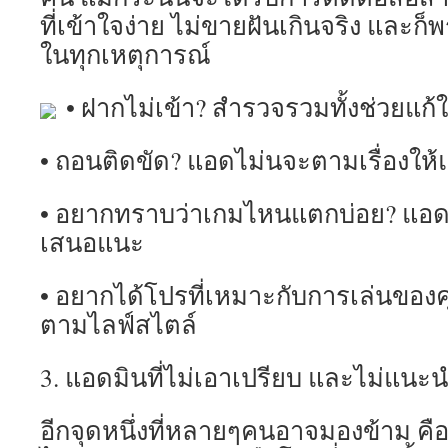
ที่เข้าใจง่าย ไม่ขายฝันเกินจริง และ
ในทุกเหตุการณ์
• ฝากไม่เข้า? สำรวจรวมทั้งช่วยแก้ให
• ถอนติดขัด? แอดไม่นจะตามเรื่องให้
• อยากทราบว่าเกมไหนแตกบ่อย? แอดไ
เสนอแนะ
• อยากได้โปรที่เหมาะกับการเล่นของค
ตามไลฟ์สไตล์
3. แอดมินที่ไม่เอาเปรียบ และไม่แนะ
อีกจุดหนึ่งที่หลายๆคนอาจมองข้าม คื