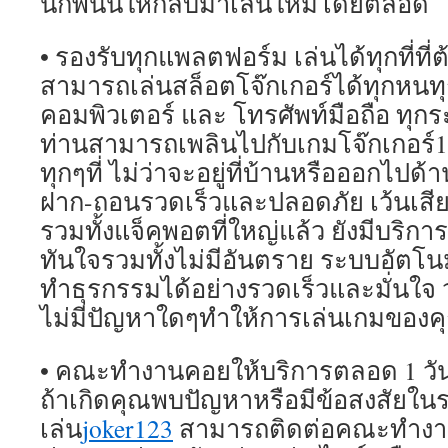
นักพนันให้กลับมาเล่นใหม่โดยตลอด
• รองรับทุกแพลตฟอร์ม เล่นได้ทุกที่ที่
สามารถเล่นสล็อตโจ๊กเกอร์ได้ทุกหนทุก
คอมพิวเตอร์ และ โทรศัพท์มือถือ ทุกร
ท่านสามารถเพลินไปกับเกมโจ๊กเกอร์1
ทุกๆที่ ไม่ว่าจะอยู่ที่บ้านหรือออกไป
ฝาก-ถอนรวดเร็วและปลอดภัย เว้นเสี
รวมทั้งแจ็คพอตที่ใหญ่แล้ว ยังมีบริกา
ทันใจรวมทั้งไม่มีอันตราย ระบบอัตโ
ทำธุรกรรมได้อย่างรวดเร็วและมั่นใจ
ไม่มีปัญหาใดๆทำให้การเล่นเกมของค
• คณะทำงานคอยให้บริการตลอด 1 วั
ถ้าเกิดคุณพบปัญหาหรือมีข้อสงสัยใน
เล่น
joker123
สามารถติดต่อคณะทำงาน 