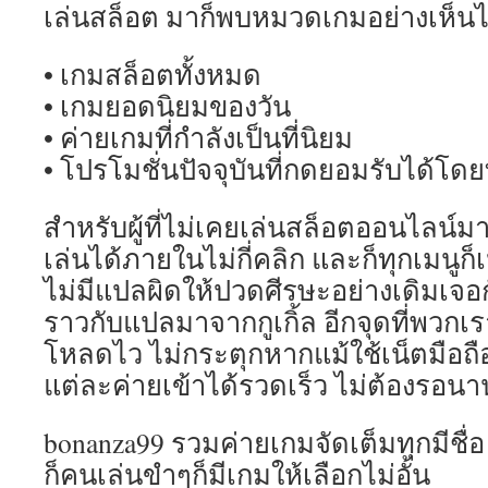
เล่นสล็อต มาก็พบหมวดเกมอย่างเห็นไ
• เกมสล็อตทั้งหมด
• เกมยอดนิยมของวัน
• ค่ายเกมที่กำลังเป็นที่นิยม
• โปรโมชั่นปัจจุบันที่กดยอมรับได้โดย
สำหรับผู้ที่ไม่เคยเล่นสล็อตออนไลน์ม
เล่นได้ภายในไม่กี่คลิก และก็ทุกเมนูก
ไม่มีแปลผิดให้ปวดศีรษะอย่างเดิมเจอกั
ราวกับแปลมาจากกูเกิ้ล อีกจุดที่พวก
โหลดไว ไม่กระตุกหากแม้ใช้เน็ตมือถ
แต่ละค่ายเข้าได้รวดเร็ว ไม่ต้องรอนา
bonanza99 รวมค่ายเกมจัดเต็มทุกมีชื่อ 
ก็คนเล่นขำๆก็มีเกมให้เลือกไม่อั้น