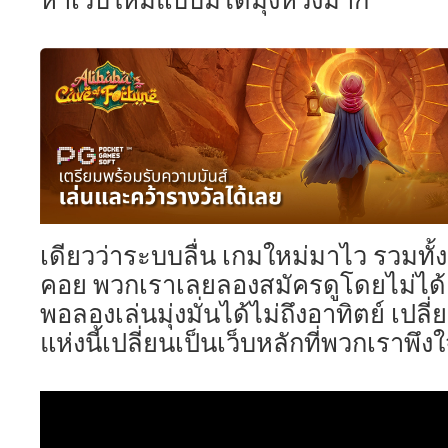
เดียวว่าระบบลื่น เกมใหม่มาไว รวมทั้
คอย พวกเราเลยลองสมัครดูโดยไม่ได้
พอลองเล่นมุ่งมั่นได้ไม่ถึงอาทิตย์ เปลี
แห่งนี้เปลี่ยนเป็นเว็บหลักที่พวกเราพ