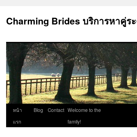
Charming Brides บริการหาคู่ระ
ข้าม
หน้า
Blog
Contact
Welcome to the
ไป
แรก
family!
ยัง