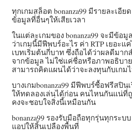
ทุกเกมสล็อต bonanza99 มีรายละเอีย
ข้อมูลที่อื่นๆให้เสียเวลา
ในแต่ละเกมของ bonanza99 จะมีข้อมู
ว่าเกมนี้มีฟีพบร์อะไร ค่า RTP เยอะแ
เบทเริ่มต้นกี่บาท ซึ่งถือได้ว่าผลดีมากส
จากข้อมูล ไม่ใช่แค่ชื่อหรือภาพอธิบา
สามารถคิดแผนได้ว่าจะลงทุนกับเกมไห
บางเกมbonanza99 มีฟีพบร์ซื้อฟรีสปินเริ
ให้ทดลองเล่นได้ก่อน คนไหนกันแน่ที่
คงจะชอบใจสิ่งนี้เหมือนกัน
bonanza99 รองรับมือถือทุกรุ่นทุกระบบ
แอปให้สิ้นเปลืองพื้นที่