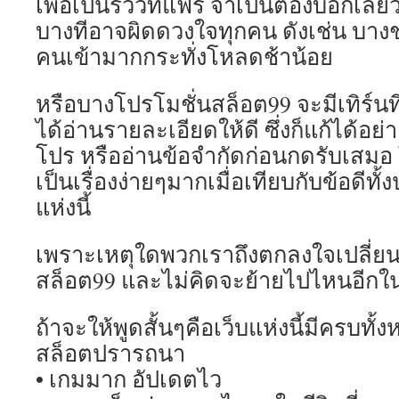
เพื่อเป็นรีวิวที่แฟร์ จำเป็นต้องบอกเลยว่
บางทีอาจผิดดวงใจทุกคน ดังเช่น บาง
คนเข้ามากกระทั่งโหลดช้าน้อย
หรือบางโปรโมชั่นสล็อต99 จะมีเทิร์นที
ได้อ่านรายละเอียดให้ดี ซึ่งก็แก้ได้อย่
โปร หรืออ่านข้อจำกัดก่อนกดรับเสมอ 
เป็นเรื่องง่ายๆมากเมื่อเทียบกับข้อดีทั้
แห่งนี้
เพราะเหตุใดพวกเราถึงตกลงใจเปลี่ยน
สล็อต99 และไม่คิดจะย้ายไปไหนอีกในเ
ถ้าจะให้พูดสั้นๆคือเว็บแห่งนี้มีครบทั้
สล็อตปรารถนา
• เกมมาก อัปเดตไว