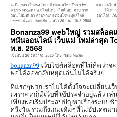
←
Bkkwin เว็บตรง ไทยแท้ เพื่อคนไทย Top 8 by
หวยออนไลน์ 
เนื้อหา
Marco bkkwin เกมสไตล์ไทย สไตล์นอก ครบ ฝาก
ให้เหมา
ถอน ไม่มีขั่นต่ำ ครบทุกเกม ตอบโจทย์ทุกสไตล์
ออนไลน์ เว็บ
bkkwin มั่นคง ปลอดภัย โอนไว 29 กุมภาพันธ์ 2568
Bonanza99 webใหญ่ รวมสล็อตแต
พนันออนไลน์ เว็บแม่ ใหม่ล่าสุด 
พ.ย. 2568
เขียนบน
26 ธันวาคม 2025
โดย
Philip Martin
bonanza99
เว็บไซต์สล็อตที่ไม่คิดว่าจะ
พอได้ลองกลับหยุดเล่นไม่ได้จริงๆ
ทีแรกๆพวกเราไม่ได้ตั้งใจจะเปลี่ยนเว
เพราะว่าก็มีเว็บที่ใช้ประจำอยู่แล้ว เล่น
เพียงพอเริ่มประสบปัญหาเรื่องระบบช
ครึ่งวัน รวมถึงเกมเดิมๆที่ไม่อัปเดตมา
หาเว็บใหม่แบบมิได้มุ่งหวังมาก