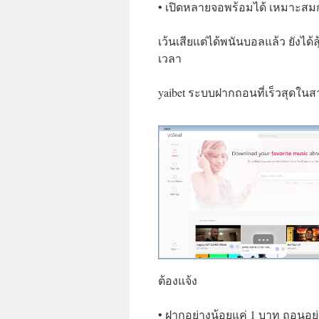
• เปิดหลายจอพร้อมได้ เหมาะสม
เว้นเสียแต่ได้พนันบอลแล้ว ยังไ
เวลา
yaibet ระบบฝากถอนที่เร็วสุดในสาย
ต้องแจ้ง
• ฝากอย่างน้อยแค่ 1 บาท ถอนอย่