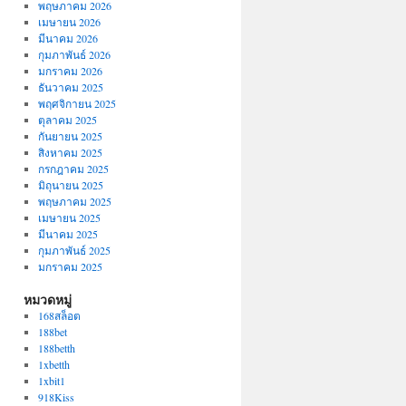
พฤษภาคม 2026
เมษายน 2026
มีนาคม 2026
กุมภาพันธ์ 2026
มกราคม 2026
ธันวาคม 2025
พฤศจิกายน 2025
ตุลาคม 2025
กันยายน 2025
สิงหาคม 2025
กรกฎาคม 2025
มิถุนายน 2025
พฤษภาคม 2025
เมษายน 2025
มีนาคม 2025
กุมภาพันธ์ 2025
มกราคม 2025
หมวดหมู่
168สล็อต
188bet
188betth
1xbetth
1xbit1
918Kiss