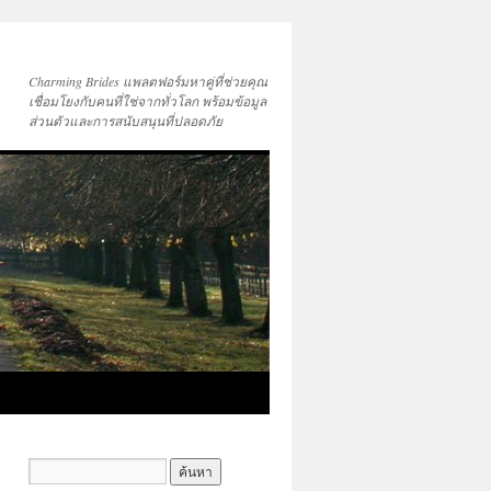
Charming Brides แพลตฟอร์มหาคู่ที่ช่วยคุณ
เชื่อมโยงกับคนที่ใช่จากทั่วโลก พร้อมข้อมูล
ส่วนตัวและการสนับสนุนที่ปลอดภัย