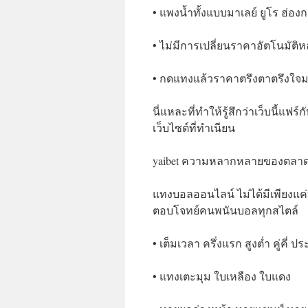
• แพงน้ำทั้งแบบมาเลย์ ยูโร ฮ่องก
• ไม่มีการเปลี่ยนราคาอัตโนมัติหล
• กดแทงแล้วราคาตรึงตาตรึงใจม
นี่แหละที่ทำให้รู้สึกว่าเว็บนี้
เว็บไซต์ที่ทำเนียน
yaibet ความหลากหลายของตลาดพนั
แทงบอลออนไลน์ ไม่ได้มีเพียงแค่
ตอบโจทย์คนพนันบอลทุกสไตล์
• เต็มเวลา ครึ่งแรก สูงต่ำ คู่คี่ ป
• แทงเตะมุม ใบเหลือง ใบแดง