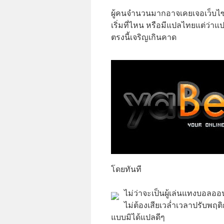
ผู้คนจำนวนมากอาจเคยเจอเว็บไซต
เริ่มที่ไหน หรือมีแปลไทยแต่ว่
ตรงนี้เจริญเกินคาด
โดยทันที
ไม่ว่าจะเป็นผู้เล่นแทงบอลอ
ไม่ต้องเสียเวล่ำเวลาปรับพฤ
แบบมิได้แปลดีๆ