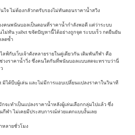
ทันใจ ไม่ต้องกลัวกดรับรองไม่ทันตอนราคาน้ำสวิง
ุดของคนพนันบอลเป็นตอนที่ราคาน้ำกำลังพอดี แต่ว่าระบบ
ม่ทัน yaibet ขจัดปัญหานี้ได้อย่างถูกจุด ระบบเร็ว กดยืนยัน
หลดซ้ำ
กับเว็บเจ้าดังหลายรายในคู่เดียวกัน เดิมพันกีฬา คือ
ุดในช่วงราคาน้ำวิ่ง ซึ่งคนใดกันที่พนันบอลแบบสดจะทราบว่านี่
ยว
yaibet มิได้บีบผู้เล่น และไม่มีการแอบเปลี่ยนแปลงราคาในวินาที
 มักจะทำเป็นแปลงราคาน้ำหลังผู้เล่นเลือกกลุ่มไปแล้ว ซึ่ง
ิมพันกีฬา ไม่เคยมีประสบการณ์ห่วยแตกแบบงั้นเลย
้าหลายชั่วโมง