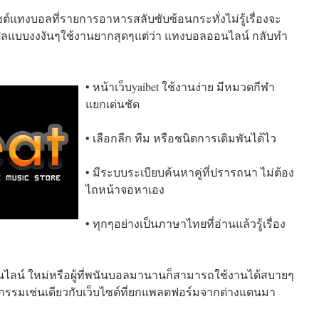
์แทงบอลที่รายการอาหารสลับซับซ้อนกระทั่งไม่รู้เรื่องจะ
าแปลแบบงงงันๆใช้งานยากสุดๆแต่ว่า แทงบอลออนไลน์ กลับทำ
• หน้าเว็บyaibet ใช้งานง่าย มีหมวดกีฬา
แยกเด่นชัด
• เลือกลีก ทีม หรือชนิดการเดิมพันได้ไว
• มีระบบระเบียบค้นหาคู่ที่ปรารถนา ไม่ต้อง
ไถหน้าจอหาเอง
• ทุกๆอย่างเป็นภาษาไทยที่อ่านแล้วรู้เรื่อง
อนไลน์ ใหม่หรือผู้ที่พนันบอลมานานก็สามารถใช้งานได้สบายๆ
ติกรรมเช่นเดียวกับเว็บไซต์ที่ยกแพลตฟอร์มจากต่างแดนมา