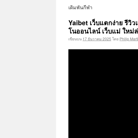
เดิมพันกีฬา
เนื้อหา
Yaibet เว็บแตกง่าย รีวิวแ
โนออนไลน์ เว็บแม่ ใหม่
เขียนบน
17 ธันวาคม 2025
โดย
Philip Mart