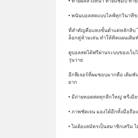
• ทายผลล่วงหน้า ทายแชมป์ ทายก
• พนันบอลสดแบบไลฟ์ทุกวินาที
ที่สำคัญคือแทงขั้นต่ำแค่หลักสิบ ไ
ล็อกคู่ห้ามเล่น ทำให้คิดแผนเดิม
ดูบอลสดได้ฟรีผ่านระบบของเว็บ
วุ่นวาย
อีกฟีเจอร์ที่ผมชอบมากคือ เดิมพันก
ยาก
• มีถ่ายทอดสดทุกลีกใหญ่ พรีเมีย
• ภาพชัดเจน มองได้อีกทั้งมือถ
• ไม่ต้องสมัครเป็นสมาชิกเสริม ไม่