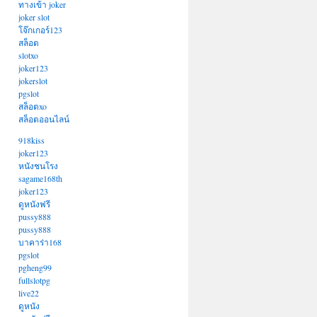
ทางเข้า joker
joker slot
โจ๊กเกอร์123
สล็อต
slotxo
joker123
jokerslot
pgslot
สล็อตxo
สล็อตออนไลน์
918kiss
joker123
หนังชนโรง
sagame168th
joker123
ดูหนังฟรี
pussy888
pussy888
บาคาร่า168
pgslot
pgheng99
fullslotpg
live22
ดูหนัง