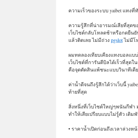
ความเร็วของระบบ yaibet แทงที่
ความรู้สึกที่น่าอารมณ์เสียที่ส
เว็บไซต์กลับโหลดช้าหรือกดยืนยันไ
แล้วติดเลย ไม่มีถ่วง
pgslot
ไม่มีโ
ผมทดลองเทียบเคียงแทงบอลแบบไลฟ์
เว็บไซต์ที่การันตีบิลได้เร็วที่ส
คือจุดตัดสินแพ้ชนะแบบวินาทีเดี
ค่าน้ำดีจนถึงรู้สึกได้ว่าเว็บนี้ 
ท้ายที่สุด
สิ่งหนึ่งที่เว็บไซต์ใหญ่ๆพนันกีฬา
ทำให้เสียเปรียบแบบไม่รู้ตัว เด
• ราคาน้ำเปิดก่อนถึงเวลาล่วงหน