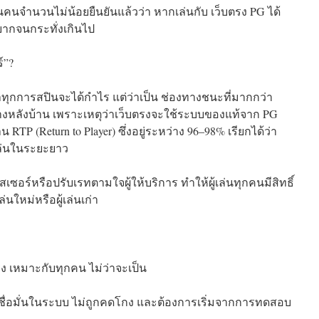
ู้เล่นคนจำนวนไม่น้อยยืนยันแล้วว่า หากเล่นกับ เว็บตรง PG ได้
ยากจนกระทั่งเกินไป
์”?
ทุกการสปินจะได้กำไร แต่ว่าเป็น ช่องทางชนะที่มากกว่า
งหลังบ้าน เพราะเหตุว่าเว็บตรงจะใช้ระบบของแท้จาก PG
RTP (Return to Player) ซึ่งอยู่ระหว่าง 96–98% เรียกได้ว่า
เล่นในระยะยาว
สเซอร์หรือปรับเรทตามใจผู้ให้บริการ ทำให้ผู้เล่นทุกคนมีสิทธิ์
่นใหม่หรือผู้เล่นเก่า
รง เหมาะกับทุกคน ไม่ว่าจะเป็น
มเชื่อมั่นในระบบ ไม่ถูกคดโกง และต้องการเริ่มจากการทดสอบ