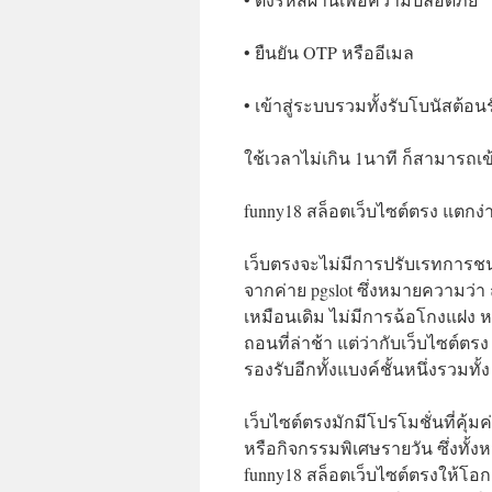
• ยืนยัน OTP หรืออีเมล
• เข้าสู่ระบบรวมทั้งรับโบนัสต้อน
ใช้เวลาไม่เกิน 1นาที ก็สามารถเข
funny18 สล็อตเว็บไซต์ตรง แตกง
เว็บตรงจะไม่มีการปรับเรทการช
จากค่าย pgslot ซึ่งหมายความว่า 
เหมือนเดิม ไม่มีการฉ้อโกงแฝง หน
ถอนที่ล่าช้า แต่ว่ากับเว็บไซต์ตร
รองรับอีกทั้งแบงค์ชั้นหนึ่งรวมทั้ง
เว็บไซต์ตรงมักมีโปรโมชั่นที่คุ้
หรือกิจกรรมพิเศษรายวัน ซึ่งทั้งห
funny18 สล็อตเว็บไซต์ตรงให้โอก