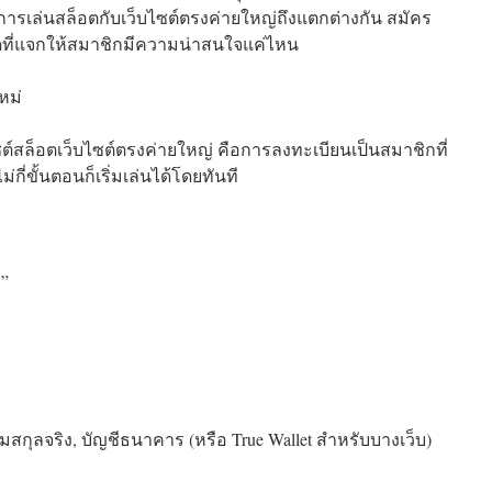
การเล่นสล็อตกับเว็บไซต์ตรงค่ายใหญ่ถึงแตกต่างกัน สมัคร
สุดที่แจกให้สมาชิกมีความน่าสนใจแค่ไหน
หม่
ต์สล็อตเว็บไซต์ตรงค่ายใหญ่ คือการลงทะเบียนเป็นสมาชิกที่
่กี่ขั้นตอนก็เริ่มเล่นได้โดยทันที
ก”
มสกุลจริง, บัญชีธนาคาร (หรือ True Wallet สำหรับบางเว็บ)