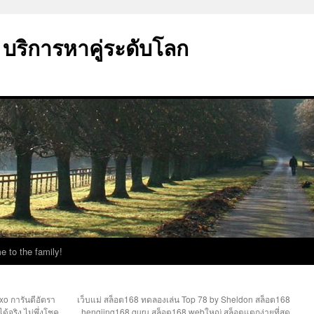
บริการหาคู่ระดับโลก
 to the family!
xo การันตีอัตรา
เว็บแม่ สล็อต168 ทดลองเล่น Top 78 by Sheldon สล็อต168
ด้จริง ไม่พึ่งโชค
hengjing168.guru สล็อต168 webใหญ่ สล็อตแตกง่ายที่สุด