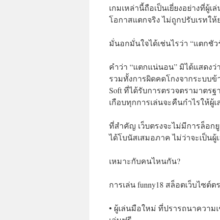
เกมเหล่านี้ถือเป็นเยี่ยงอย่างที่ผ
โอกาสแตกจริง ไม่ถูกปรับเรทให้
มั่นอกมั่นใจได้เช่นไรว่า “แตกชัวร
คำว่า “แตกแน่นอน” มิได้แสดงว่า
รวมทั้งการผิดคดโกงจากระบบข้า
Soft ที่ได้รับการตรวจตรามาตรฐาน 
เกือบทุกการเล่นจะคืนกำไรให้ผู้
ที่สำคัญ เว็บตรงจะไม่มีการล็อกยู
ได้โบนัสเสมอภาค ไม่ว่าจะเป็นผู้เล
เหมาะกับคนไหนกัน?
การเล่น funny18 สล็อตเว็บไซต์ต
• ผู้เล่นมือใหม่ ที่ปรารถนาควา
เล่นฟรี