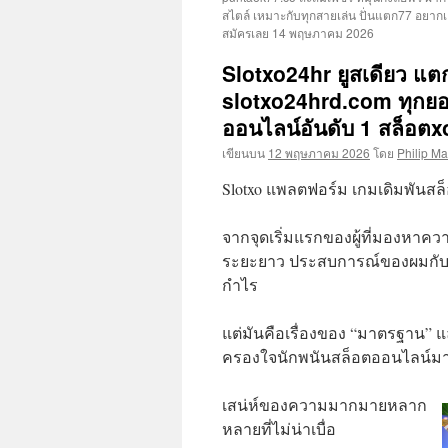
สไตล์ เหมาะกับทุกสายเล่น ปั่นแตก77 อยาก
เนื้อหา
สมัครเลย 14 พฤษภาคม 2026
Slotxo24hr ยูสเดียว แตก
slotxo24hrd.com ทุกยอดฝ
ออนไลน์อันดับ 1 สล็อตxo 
เขียนบน
12 พฤษภาคม 2026
โดย
Philip Ma
Slotxo แพลตฟอร์ม เกมเดิมพันสล็อ
จากจุดเริ่มแรกของผู้ที่มองหาค
ระยะยาว ประสบการณ์ของผมกับ slo
กำไร
แต่มันคือเรื่องของ “มาตรฐาน”
ครองใจนักพนันสล็อตออนไลน์มาได้อ
เสน่ห์ของความมากมายหลาก
หลายที่ไม่น่าเบื่อ