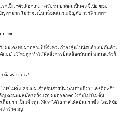
ันแรกเป็น “ตัวเลือกเกม” ครับผม ปกติผมเป็นคนขี้เบื่อ ชอบ
อบปัญหามาก ไม่ว่าจะเป็นสล็อตแนวเผชิญภัย กราฟิกเทพๆ
 สบายตา
บ ผมเคยพบมาหลายที่ที่จังหวะกำลังลุ้นโบนัสแล้วเกมดันค้าง
่ได้แบบไม่มีสะดุด ทำให้ฟีลลิ่งการปั่นสล็อตมันสม่ำเสมอแล้วก็
ะต้องร้องว้าว!
ื่อง โปรโมชั่น ครับผม สำหรับสายปั่นจะทราบดีว่า “เครดิตฟรี”
สำคัญ ตอนผมสมัครครั้งแรก ผมตกอกตกใจกับโปรโมชั่น
เต็มมาก เป็นเพิ่มทุนให้เราได้โอกาสได้สปินมากขึ้น โดยที่ข้อ
ถึงน่ารำคาญ