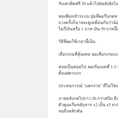
รับเครดิตฟรี 50 แล้วไปต่อยังยังไง
พอเพียงเข้าระบบ ปุ่มที่ผมรีบกดห
บางครั้งก็อาจจะดูเหมือนกับว่าน้
ไม่กี่เงินหรือ 1 บาท เงิน 50 บาท
วิธีที่ผมใช้เวลานี้เป็น:
เลือกเกมที่คุ้นเคย: ผมเลือกเกมแ
ค่อยเป็นค่อยไป: ผมเริ่มเบทที่ 1-
ตั้งแต่ตาแรก
ประสบการณ์ “แตกง่าย” ที่ไม่ใ
ภายหลังกดไปราว 20 กว่าสปิน สิ่ง
ตัวคูณเริ่มขยับจาก x2 เป็น x5 
จนถึงหลักพัน