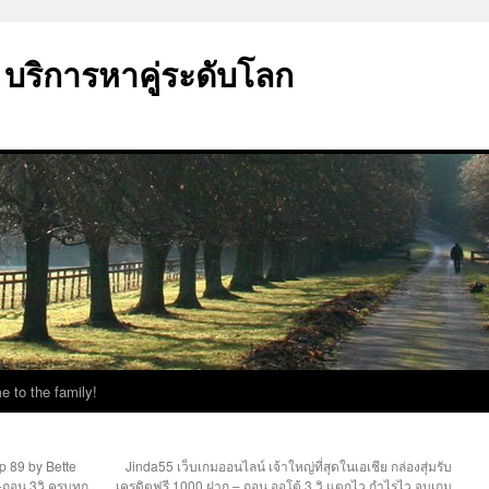
บริการหาคู่ระดับโลก
 to the family!
op 89 by Bette
Jinda55 เว็บเกมออนไลน์ เจ้าใหญ่ที่สุดในเอเชีย กล่องสุ่มรับ
ถอน 3วิ ครบทุก
เครดิตฟรี 1000 ฝาก – ถอน ออโต้ 3 วิ แตกไว กำไรไว จบเกม