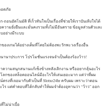
ลอดภัย
ถอนอัตโนมัติ ที่เร็วทันใจเป็นเรื่องที่ช่วยให้เราบันเทิงใจได้
รื่องความยั่งยืนและมั่นคงรวมทั้งไม่มีอันตราย ข้อมูลส่วนตัวและ
็บอย่างมีระบบ
องเกมได้อย่างเต็มที่โดยไม่ต้องพะวักพะวงเรื่องอื่น
ตนานาประการ โปรโมชั่นแรงจนจำเป็นต้องร้องว้าว!
าความสนุกสนานแก้เซ็งข้างหลังเลิกงาน หรืออยากลุ้นอะไร
่าโลกของสล็อตออนไลน์มีอะไรให้เล่นเยอะมาก แต่ว่าที่ผม
รงที่เจอมากับตัวเป็นที่ Slotxo24hr ครับผม เพราะว่าตอน
ะไร แต่คำตอบที่ได้กลับทำให้ผมจำต้องอุทานว่า “ว้าว” ออก
ไม่น่าเบื่อ