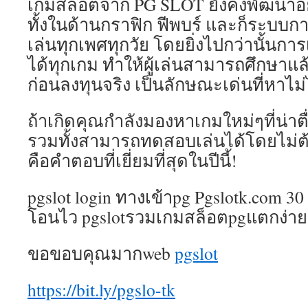
เกมสล็อตจาก PG SLOT ยังคงพัฒนาอย่า
ทั้งในด้านกราฟิก ฟีพบร์ และก็ระบบกา
เล่นทุกเพศทุกวัย โดยยิ่งไปกว่านั้นกา
ได้ทุกเกม ทำให้ผู้เล่นสามารถศึกษาแล
ก่อนลงทุนจริง เป็นลักษณะเด่นที่หาไม่
ถ้าเกิดคุณกำลังมองหาเกมใหม่ๆที่น่าต
รวมทั้งสามารถทดสอบเล่นได้โดยไม่ต้
คือคำตอบที่เยี่ยมที่สุดในปีนี้!
pgslot login ทางเข้าpg Pgslotk.com 30
โอนไว pgslotรวมเกมสล็อตpgแตกง่าย
ขอขอบคุณมากweb
pgslot
https://bit.ly/pgslo-tk