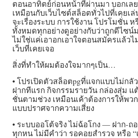
ตอนอาทิตย์ก่อนหน้าที่ผ่านมา บอกเลยว
เหมือนกับเว็บไซต์สล็อตทั่วไปที่เคยเล่น
จะเรื่องระบบ การใช้งาน โปรโมชั่น 
ทั้งหมดทุกอย่างดูอย่างกับว่าถูกดีไซน์มา
ไม่ใช่แค่เอาอกเอาใจตอนสมัครแล้วไม
เว็บที่เคยเจอ
สิ่งที่ทำให้ผมต้องใจมากๆเป็น…
• โปรเปิดตัวสล็อตpgที่แจกแบบไม่กลัวเ
ฝากทีแรก กิจกรรมรายวัน กล่องสุ่ม แ
ชั่นตามช่วง เหมือนเค้าต้องการให้พ
แบบปราศจากความเสี่ยง
• ระบบออโต้จริง ไม่ฉ้อโกง — ฝาก-ถอน
ทุกหน ไม่มีคำว่า รอคอยสำรวจ หรือ “