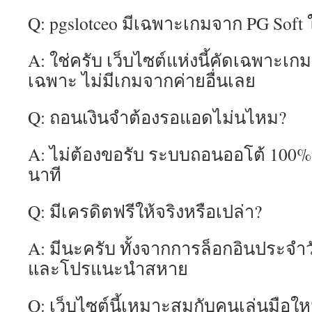
Q: pgslotceo มีเฉพาะเกมจาก PG Soft 
A: ใช่ครับ เว็บไซต์แห่งนี้คัดเฉพาะเ
เฉพาะ ไม่มีเกมจากค่ายอื่นเลย
Q: ถอนเงินจำต้องรอแอดไม่นไหม?
A: ไม่ต้องขอรับ ระบบถอนออโต้ 100% 
นาที
Q: มีเครดิตฟรีให้จริงหรือเปล่า?
A: มีนะครับ ทั้งจากการล็อกอินประจำว
และโปรแนะนำสหาย
Q: เว็บไซต์นี้เหมาะสมกับคนเล่นมือใ