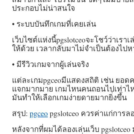
ประกอบไม่น่าสนใจ
• ระบบบันทึกเกมที่เคยเล่น
เว็บไซต์แห่งนี้pgslotceoจะโชว์ว่าเราเ
ให้ด้วย เวลากลับมาไม่จำเป็นต้องไปห
• มีรีวิวเกมจากผู้เล่นจริง
แต่ละเกมpgceoมีแสดงสถิติ เช่น ยอดค
แจกมากมาย เกมไหนคนถอนไปเท่าไหร่
มันทำให้เลือกเกมง่ายดายมากยิ่งขึ้น
สรุป:
pgceo
pgslotceo ควรค่าแก่การล
หลังจากที่ผมได้ลองเล่นเว็บ pgslotce