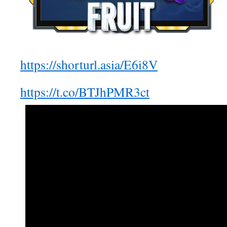
https://shorturl.asia/E6i8V
https://t.co/BTJhPMR3ct