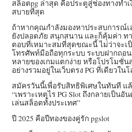
สล็อตpg ล่าสุด คือประตูสู่ช่องทางทำเ
สบายที่สุด
ถ้าหากคุณกำลังมองหาประสบการณ์เล่น
ยังปลอดภัย สนุกสนาน และก็คุ้มค่า ทา
ตอบที่เหมาะสมที่สุดขณะนี้ ไม่ว่าจะเ
โทรศัพท์มือถือทุกระบบ ระบบฝากถอ
หลายของเกมแตกง่าย หรือโปรโมชั่นสุด
อย่างรวมอยู่ในเว็บตรง PG ที่เดียวใน
สมัครวันนี้เพื่อรับสิทธิพิเศษในทันที แ
“เพราะเหตุไร PG Slot ถึงกลายเป็นอันด
เล่นสล็อตทั้งประเทศ”
ปี 2025 คือปีทองของคู่รัก pgslot