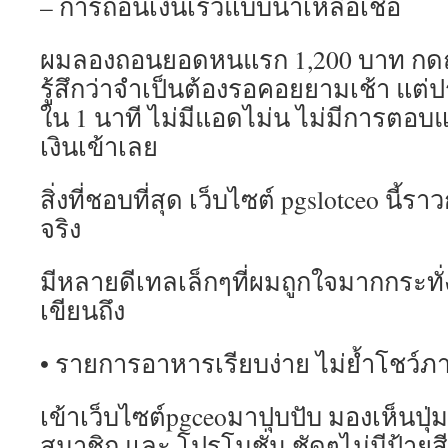
– การถอนเงินเร็วแบบน่าเหลือเชื่อ
ผมลองถอนยอดหนแรก 1,200 บาท กด
รู้สึกว่าจำเป็นต้องรอคอยยามเช้า แต่ป
ใน 1 นาที ไม่มีแอดไม่น ไม่มีการตอ
เงินเข้าเลย
สิ่งที่ชอบที่สุด เว็บไซต์ pgslotceo นี้ร
จริง
มีหลายดีเทลเล็กๆที่ผมถูกใจมากกระทั
เขียนถึง
• รายการอาหารเรียบง่าย ไม่ย้ำโชว์ภ
เข้าเว็บไซต์pgceoมาปุบปับ มองเห็นปุ่
สมาชิก และ โปรโมชั่น ชัดๆไม่มีป้ายส