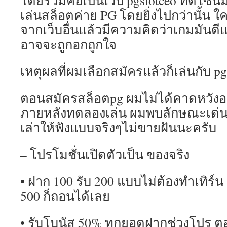
โดยรวมคือเป็นเว็บ pgslotceo ที่ดีไซน์ม
เล่นสล็อตค่าย PG โดยยิ่งไปกว่านั้น ใ
จากเว็บอื่นแล้วมีความคิดว่าเกมมันดีแต
อาจจะถูกอกถูกใจ
เหตุผลที่ผมเลือกสมัครแล้วก็เล่นกับ pg
ตอนสมัครสล็อตpg ผมไม่ได้คาดหวังอ
ภายหลังทดลองเล่น ผมพบลักษณะเด่น
เล่าให้ฟังแบบจริงๆไม่ขายฝันนะครับ
– โปรโมชั่นเปิดตัวเป็น ของจริง
• ฝาก 100 รับ 200 แบบไม่ต้องทำเทิร์น 
500 ก็ถอนได้เลย
• รับโบนัส 50% ทุกยอดฝากช่วงโปร ตอ