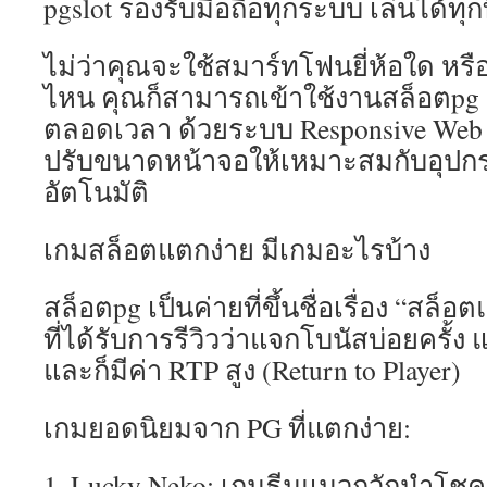
pgslot รองรับมือถือทุกระบบ เล่นได้ทุ
ไม่ว่าคุณจะใช้สมาร์ทโฟนยี่ห้อใด หร
ไหน คุณก็สามารถเข้าใช้งานสล็อตpg ล
ตลอดเวลา ด้วยระบบ Responsive Web 
ปรับขนาดหน้าจอให้เหมาะสมกับอุป
อัตโนมัติ
เกมสล็อตแตกง่าย มีเกมอะไรบ้าง
สล็อตpg เป็นค่ายที่ขึ้นชื่อเรื่อง “สล
ที่ได้รับการรีวิวว่าแจกโบนัสบ่อยครั้
และก็มีค่า RTP สูง (Return to Player)
เกมยอดนิยมจาก PG ที่แตกง่าย:
1. Lucky Neko: เกมธีมแมวกวักนำโชค