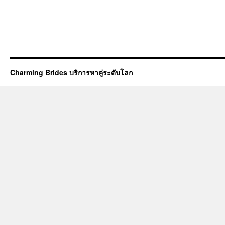
Charming Brides บริการหาคู่ระดับโลก