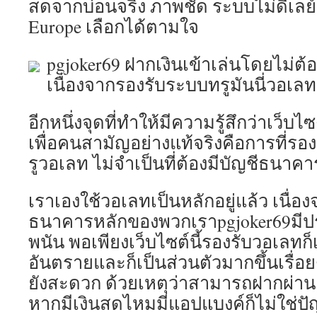
สดจากบ่อนจริง ภาพชัด ระบบไม่ดีเลย์ มีท
Europe เลือกได้ตามใจ
pgjoker69 ฝากเงินเข้าเล่นโดยไม่ต
เนื่องจากรองรับระบบทรูมันนี่วอเ
อีกหนึ่งจุดที่ทำให้มีความรู้สึกว่าเว็บไ
เพื่อคนสามัญอย่างแท้จริงคือการที่ร
รูวอเลท ไม่จำเป็นที่ต้องมีบัญชีธนาคาร
เราเองใช้วอเลทเป็นหลักอยู่แล้ว เนื่อ
ธนาคารหลักของพวกเราpgjoker69มีปร
พนัน พอเพียงเว็บไซต์นี้รองรับวอเลทก็เ
อันตรายและก็เป็นส่วนตัวมากขึ้นเรื่
ยังสะดวก ด้วยเหตุว่าสามารถฝากผ่าน 7
หากมีเงินสดไหมมีแอปแบงค์ก็ไม่ใช่ปั