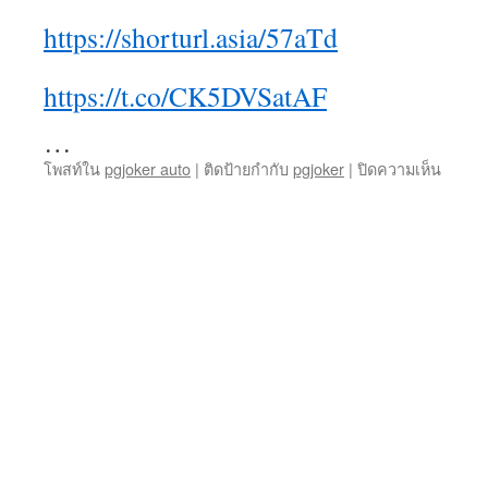
https://shorturl.asia/57aTd
https://t.co/CK5DVSatAF
…
บน
โพสท์ใน
pgjoker auto
|
ติดป้ายกำกับ
pgjoker
|
ปิดความเห็น
Pgjoke
เวป
ไซต์
แตก
ง่าย
รวม
คา
สิ
โน
อันดับ
1
สำหรับ
สาย
สล็อต