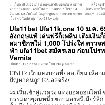
←
เว็บคาสิโนออนไลน์ ลองแล้วถึงบอกต่อ สายรวม
สล็อตยูฟ่
เนื้อหา
ค่าย สล็อตแน่น คาสิโนครบ เล่นยาว ๆ ได้เลย 4
พิเศษ แจกให้
มีนาคม 69 เว็บไซต์ ใหญ่ bng55.one casino online
เกมยูฟ่า เดิมพ
เว็บใหญ่ ใหม่ล่าสุด Top 28 by Lyle
Ufa11bet Ufa11k.one 10 ม.ค. 6
อังกฤษแท้ เล่นฟรีก็เพลิน เติมเงินก็
สมาชิกหใม่ 1,000 โปร่งใส ตรวจ
ฟ่า ufa11bet สมัครเลย ก่อนโปร
Vernita
เขียนบน
12 มกราคม 2026
โดย
Philip Martin
Ufa11k เว็บแทงบอลที่ยอดเยี่ยม เลือ
ปัญหาคนถูกใจบอลจริงๆ
ผมเริ่มเข้าสู่แวดวง แทงบอลออนไลน์
ธรรมดาๆคนหนึ่ง ชอบมองพรีเมียร์ลีก 