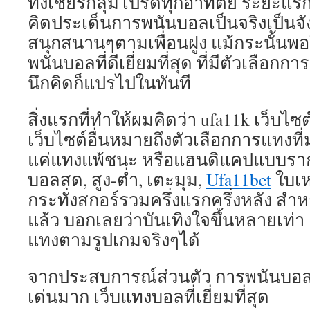
ทั้งเชียร์กลุ่มโปรดทุกอาทิตย์ ระยะแร
คิดประเด็นการพนันบอลเป็นจริงเป็นจั
สนุกสนานๆตามเพื่อนฝูง แม้กระนั้นพอใ
พนันบอลที่ดีเยี่ยมที่สุด ที่มีตัวเลื
นึกคิดก็แปรไปในทันที
สิ่งแรกที่ทำให้ผมคิดว่า ufa11k เว็บไซต์
เว็บไซต์อื่นหมายถึงตัวเลือกการแทงที่
แค่แทงแพ้ชนะ หรือแฮนดิแคปแบบรากฐ
บอลสด, สูง-ต่ำ, เตะมุม,
Ufa11bet
ใบเห
กระทั่งสกอร์รวมครึ่งแรกครึ่งหลัง สำหรั
แล้ว บอกเลยว่าบันเทิงใจขึ้นหลายเท่
แทงตามรูปเกมจริงๆได้
จากประสบการณ์ส่วนตัว การพนันบอล
เด่นมาก เว็บแทงบอลที่เยี่ยมที่สุด