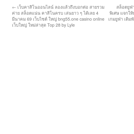
←
เว็บคาสิโนออนไลน์ ลองแล้วถึงบอกต่อ สายรวม
สล็อตยูฟ่
ค่าย สล็อตแน่น คาสิโนครบ เล่นยาว ๆ ได้เลย 4
พิเศษ แจกให้
มีนาคม 69 เว็บไซต์ ใหญ่ bng55.one casino online
เกมยูฟ่า เดิมพ
เว็บใหญ่ ใหม่ล่าสุด Top 28 by Lyle