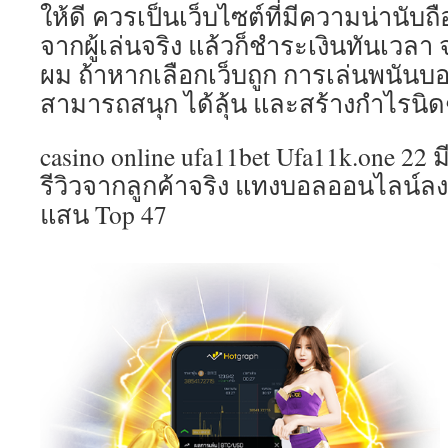
ให้ดี ควรเป็นเว็บไซต์ที่มีความน่านับถื
จากผู้เล่นจริง แล้วก็ชำระเงินทันเว
ผม ถ้าหากเลือกเว็บถูก การเล่นพนันบ
สามารถสนุก ได้ลุ้น และสร้างกำไรนิด
casino online ufa11bet Ufa11k.one 22 ม
รีวิวจากลูกค้าจริง แทงบอลออนไลน์ล
แสน Top 47