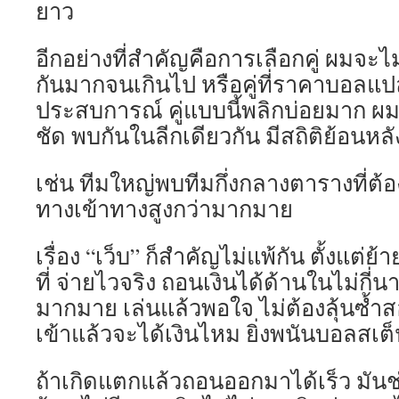
ยาว
อีกอย่างที่สำคัญคือการเลือกคู่ ผมจะไม่เล
กันมากจนเกินไป หรือคู่ที่ราคาบอลแ
ประสบการณ์ คู่แบบนี้พลิกบ่อยมาก ผมจะ
ชัด พบกันในลีกเดียวกัน มีสถิติย้อนหล
เช่น ทีมใหญ่พบทีมกึ่งกลางตารางที่ต้อ
ทางเข้าทางสูงกว่ามากมาย
เรื่อง “เว็บ” ก็สำคัญไม่แพ้กัน ตั้งแต่ย้
ที่ จ่ายไวจริง ถอนเงินได้ด้านในไม่กี่นา
มากมาย เล่นแล้วพอใจ ไม่ต้องลุ้นซ้ำสอ
เข้าแล้วจะได้เงินไหม ยิ่งพนันบอลสเต็
ถ้าเกิดแตกแล้วถอนออกมาได้เร็ว มันช