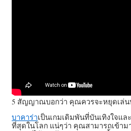
5 สัญญาณบอกว่า คุณควรจะหยุดเล่นบ
บาคาร่า
เป็นเกมเดิมพันที่บันเทิงใจแล
ที่สุดในโลก แน่ๆว่า คุณสามารถเข้าม