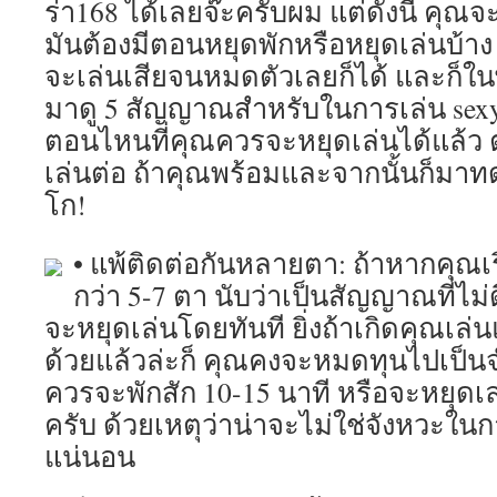
ร่า168 ได้เลยจ๊ะครับผม แต่ดังนี้ คุณ
มันต้องมีตอนหยุดพักหรือหยุดเล่นบ้าง
จะเล่นเสียจนหมดตัวเลยก็ได้ และก็ใน
มาดู 5 สัญญาณสำหรับในการเล่น sexy
ตอนไหนที่คุณควรจะหยุดเล่นได้แล้ว
เล่นต่อ ถ้าคุณพร้อมและจากนั้นก็มา
โก!
• แพ้ติดต่อกันหลายตา: ถ้าหากคุณเริ
กว่า 5-7 ตา นับว่าเป็นสัญญาณที่ไม
จะหยุดเล่นโดยทันที ยิ่งถ้าเกิดคุณเล่
ด้วยแล้วล่ะก็ คุณคงจะหมดทุนไปเป็น
ควรจะพักสัก 10-15 นาที หรือจะหยุดเล
ครับ ด้วยเหตุว่าน่าจะไม่ใช่จังหวะใน
แน่นอน