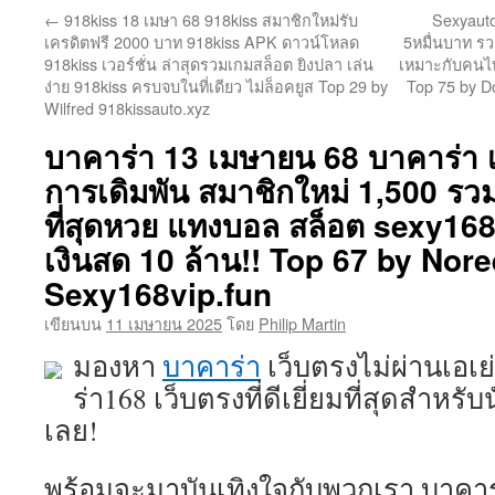
←
918kiss 18 เมษา 68 918kiss สมาชิกใหม่รับ
Sexyauto
เนื้อหา
เครดิตฟรี 2000 บาท 918kiss APK ดาวน์โหลด
5หมื่นบาท ร
918kiss เวอร์ชั่น ล่าสุดรวมเกมสล็อต ยิงปลา เล่น
เหมาะกับคนไทย
ง่าย 918kiss ครบจบในที่เดียว ไม่ล็อคยูส Top 29 by
Top 75 by D
Wilfred 918kissauto.xyz
บาคาร่า 13 เมษายน 68 บาคาร่า 
การเดิมพัน สมาชิกใหม่ 1,500 รว
ที่สุดหวย แทงบอล สล็อต sexy168vi
เงินสด 10 ล้าน!! Top 67 by Nor
Sexy168vip.fun
เขียนบน
11 เมษายน 2025
โดย
Philip Martin
มองหา
บาคาร่า
เว็บตรงไม่ผ่านเอเ
ร่า168 เว็บตรงที่ดีเยี่ยมที่สุดสำหร
เลย!
พร้อมจะมาบันเทิงใจกับพวกเรา บาคาร่