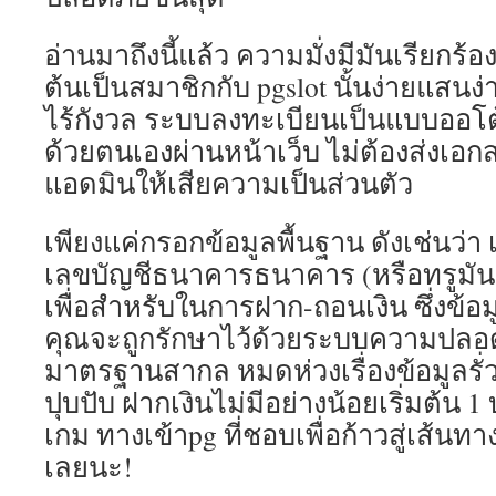
อ่านมาถึงนี้แล้ว ความมั่งมีมันเรียกร้
ต้นเป็นสมาชิกกับ pgslot นั้นง่ายแสน
ไร้กังวล ระบบลงทะเบียนเป็นแบบออโต
ด้วยตนเองผ่านหน้าเว็บ ไม่ต้องส่งเอกส
แอดมินให้เสียความเป็นส่วนตัว
เพียงแค่กรอกข้อมูลพื้นฐาน ดังเช่นว่า 
เลขบัญชีธนาคารธนาคาร (หรือทรูมันนี
เพื่อสำหรับในการฝาก-ถอนเงิน ซึ่งข้อม
คุณจะถูกรักษาไว้ด้วยระบบความปลอด
มาตรฐานสากล หมดห่วงเรื่องข้อมูลรั่
ปุบปับ ฝากเงินไม่มีอย่างน้อยเริ่มต้น 
เกม ทางเข้าpg ที่ชอบเพื่อก้าวสู่เส้นท
เลยนะ!