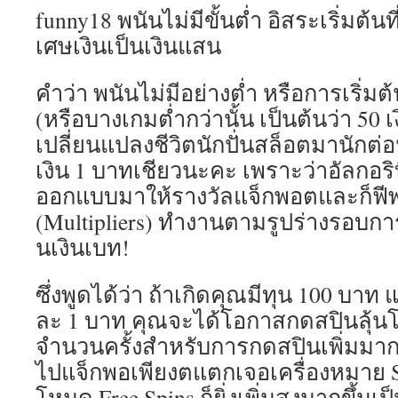
funny18 พนันไม่มีขั้นต่ำ อิสระเริ่มต้น
เศษเงินเป็นเงินแสน
คำว่า พนันไม่มีอย่างต่ำ หรือการเริ่มต
(หรือบางเกมต่ำกว่านั้น เป็นต้นว่า 50 เง
เปลี่ยนแปลงชีวิตนักปั่นสล็อตมานักต่อน
เงิน 1 บาทเชียวนะคะ เพราะว่าอัลกอ
ออกแบบมาให้รางวัลแจ็กพอตและก็ฟีพบ
(Multipliers) ทำงานตามรูปร่างรอบก
นเงินเบท!
ซึ่งพูดได้ว่า ถ้าเกิดคุณมีทุน 100 บาท
ละ 1 บาท คุณจะได้โอกาสกดสปินลุ้นโชคถ
จำนวนครั้งสำหรับการกดสปินเพิ่มมากข
ไปแจ็กพอเพียงตแตกเจอเครื่องหมาย Scat
โหมด Free Spins ก็ยิ่งเพิ่มสูงมากขึ้นเป