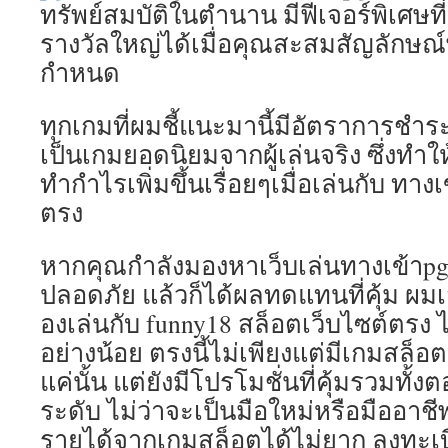
ทรัพย์สมบัติในตำนาน มีฟีเจอร์พิเศษ
รางวัลใหญ่ได้เมื่อคุณสะสมสัญลักษณ์
กำหนด
ทุกเกมที่ผมชี้แนะมานี้มีอัตราการชำระเง
เป็นเกมยอดนิยมจากผู้เล่นจริง ซึ่งท
ทำกำไรเพิ่มขึ้นเรื่อยๆเมื่อเล่นกับ ทาง
ตรง
หากคุณกำลังมองหาเว็บเล่นทางเข้า
ปลอดภัย แล้วก็ได้ผลทดแทนที่คุ้ม ผ
องเล่นกับ funny18 สล็อตเว็บไซต์ตรง ไม
อย่างน้อย ตรงนี้ไม่เพียงแต่มีเกมสล็อ
แค่นั้น แต่ยังมีโปรโมชั่นที่คุ้มรวมทั้ง
ระดับ ไม่ว่าจะเป็นมือใหม่หรือมืออาช
รายได้จากเกมสล็อตได้ไม่ยาก ลงทะเบ