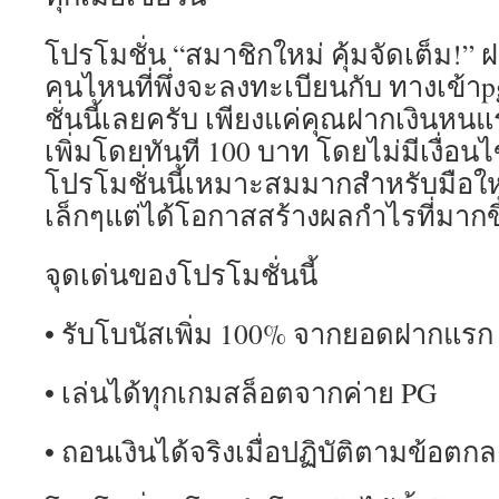
โปรโมชั่น “สมาชิกใหม่ คุ้มจัดเต็ม!” 
คนไหนที่พึ่งจะลงทะเบียนกับ ทางเข
ชั่นนี้เลยครับ เพียงแค่คุณฝากเงินหนแ
เพิ่มโดยทันที 100 บาท โดยไม่มีเงื่อน
โปรโมชั่นนี้เหมาะสมมากสำหรับมือใหม่
เล็กๆแต่ได้โอกาสสร้างผลกำไรที่มากขึ
จุดเด่นของโปรโมชั่นนี้
• รับโบนัสเพิ่ม 100% จากยอดฝากแรก
• เล่นได้ทุกเกมสล็อตจากค่าย PG
• ถอนเงินได้จริงเมื่อปฏิบัติตามข้อตก