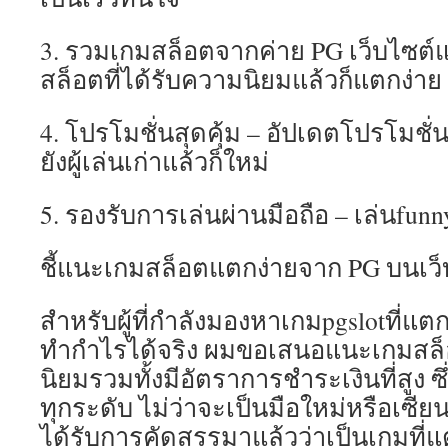
3. รวมเกมสล็อตจากค่าย PG เว็บไซต์แ
สล็อตที่ได้รับความนิยมแล้วก็แตกง่าย
4. โปรโมชั่นสุดคุ้ม – อัปเดตโปรโมชั่น
ยังผู้เล่นเก่าแล้วก็ใหม่
5. รองรับการเล่นผ่านมือถือ – เล่นfunny
ชี้แนะเกมสล็อตแตกง่ายจาก PG บนเว็
สำหรับผู้ที่กำลังมองหาเกมpgslotที่แ
ทำกำไรได้จริง ผมขอเสนอแนะเกมสล็
นิยมรวมทั้งมีอัตราการชำระเงินที่สูง ซ
ทุกระดับ ไม่ว่าจะเป็นมือใหม่หรือเซีย
ได้รับการคัดสรรมาแล้วว่าเป็นเกมที่แ