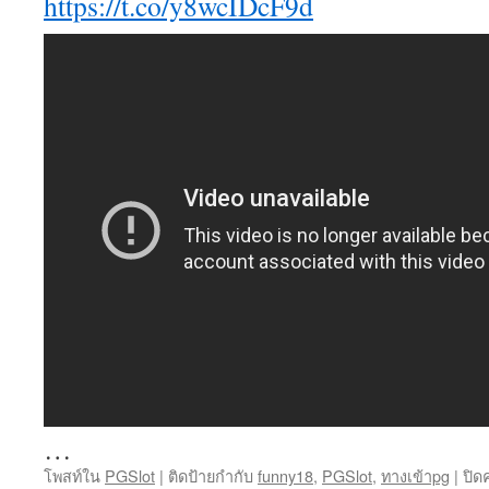
https://t.co/y8wcIDcF9d
…
โพสท์ใน
PGSlot
|
ติดป้ายกำกับ
funny18
,
PGSlot
,
ทางเข้าpg
|
ปิด