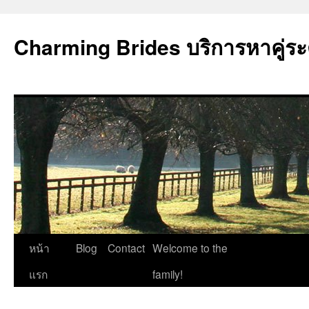
Charming Brides บริการหาคู่ระ
ข้าม
หน้า
Blog
Contact
Welcome to the
ไป
แรก
family!
ยัง