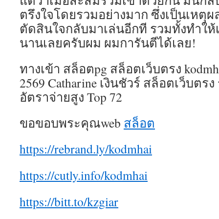
แต่ว่าเมื่อสะสมรวมเข้าด้วยกัน มันกล
ตรึงใจโดยรวมอย่างมาก ซึ่งเป็นเหตุผ
ตัดสินใจกลับมาเล่นอีกที รวมทั้งทำให
นานเลยครับผม ผมการันตีได้เลย!
ทางเข้า สล็อตpg สล็อตเว็บตรง kodmh
2569 Catharine เงินชัวร์ สล็อตเว็บตร
อัตราจ่ายสูง Top 72
ขอขอบพระคุณweb
สล็อต
https://rebrand.ly/kodmhai
https://cutly.info/kodmhai
https://bitt.to/kzgiar