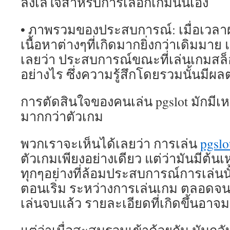
ลังเลใจสำหรับการเลือกเกมนั่นเอง
• ภาพรวมของประสบการณ์: เมื่อเวลา
เนื้อหาต่างๆที่เกิดมากยิ่งกว่าเดิมมาย
เลยว่า ประสบการณ์ขณะที่เล่นเกมสล็อตเ
อย่างไร ซึ่งความรู้สึกโดยรวมนั้นมีผ
การตัดสินใจของคนเล่น pgslot มักมี
มากกว่าตัวเกม
พวกเราจะเห็นได้เลยว่า การเล่น
pgslo
ตัวเกมเพียงอย่างเดียว แต่ว่ามันมีต้น
ทุกๆอย่างที่ล้อมประสบการณ์การเล่นนั้
ตอนเริ่ม ระหว่างการเล่นเกม ตลอดจนค
เล่นจบแล้ว รายละเอียดที่เกิดขึ้นอาจ