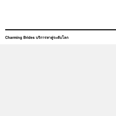
Charming Brides บริการหาคู่ระดับโลก