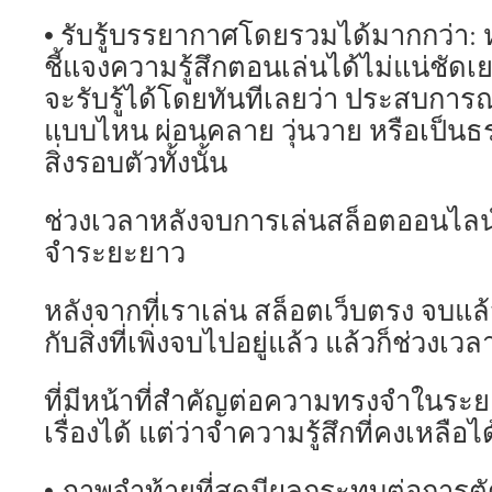
• รับรู้บรรยากาศโดยรวมได้มากกว่า:
ชี้แจงความรู้สึกตอนเล่นได้ไม่แน่ชัดเ
จะรับรู้ได้โดยทันทีเลยว่า ประสบการณ์
แบบไหน ผ่อนคลาย วุ่นวาย หรือเป็นธรร
สิ่งรอบตัวทั้งนั้น
ช่วงเวลาหลังจบการเล่นสล็อตออนไลน์ 
จำระยะยาว
หลังจากที่เราเล่น สล็อตเว็บตรง จบแล
กับสิ่งที่เพิ่งจบไปอยู่แล้ว แล้วก็ช่วงเว
ที่มีหน้าที่สำคัญต่อความทรงจำในระย
เรื่องได้ แต่ว่าจำความรู้สึกที่คงเหลือไ
• ภาพจำท้ายที่สุดมีผลกระทบต่อการตั