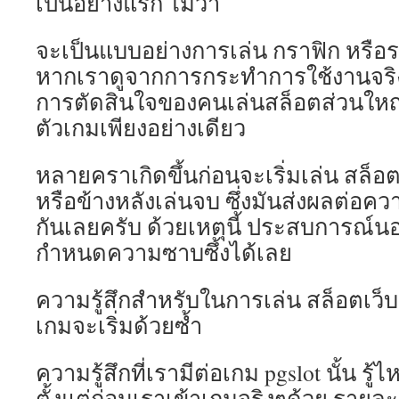
เป็นอย่างแรก ไม่ว่า
จะเป็นแบบอย่างการเล่น กราฟิก หรือ
หากเราดูจากการกระทำการใช้งานจริง
การตัดสินใจของคนเล่นสล็อตส่วนใหญ
ตัวเกมเพียงอย่างเดียว
หลายคราเกิดขึ้นก่อนจะเริ่มเล่น สล็อ
หรือข้างหลังเล่นจบ ซึ่งมันส่งผลต่อคว
กันเลยครับ ด้วยเหตุนี้ ประสบการณ์น
กำหนดความซาบซึ้งได้เลย
ความรู้สึกสำหรับในการเล่น สล็อตเว็บต
เกมจะเริ่มด้วยซ้ำ
ความรู้สึกที่เรามีต่อเกม pgslot นั้น รู้
ตั้งแต่ก่อนเราเข้าเกมจริงๆด้วย รายละเ