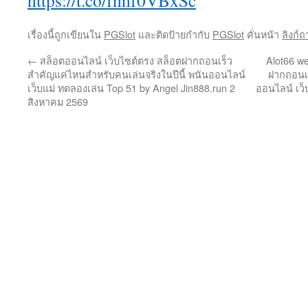
https://t.co/fnhf0VBxSc
เรื่องนี้ถูกเขียนใน
PGSlot
และติดป้ายกำกับ
PGSlot
คั่นหน้า
ลิงก์
←
สล็อตออนไลน์ เว็บไซต์ตรง สล็อตฝากถอนเร็ว
Alot66 w
สำคัญแค่ไหนสำหรับคนเล่นจริงในปีนี้ พนันออนไลน์
ฝากถอนเร
เว็บแม่ ทดลองเล่น Top 51 by Angel Jin888.run 2
ออนไลน์ เว็
สิงหาคม 2569