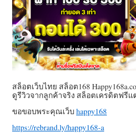
สล็อตเว็บไทย สล็อต168 Happy168a.co
ดูรีวิวจากลูกค้าจริง สล็อตเครดิตฟรีแ
ขอขอบพระคุณเว็บ
happy168
https://rebrand.ly/happy168-a