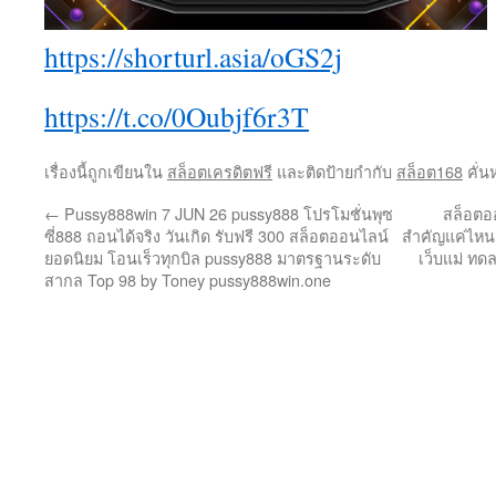
https://shorturl.asia/oGS2j
https://t.co/0Oubjf6r3T
เรื่องนี้ถูกเขียนใน
สล็อตเครดิตฟรี
และติดป้ายกำกับ
สล็อต168
คั่น
←
Pussy888win 7 JUN 26 pussy888 โปรโมชั่นพุซ
สล็อตอ
ซี่888 ถอนได้จริง วันเกิด รับฟรี 300 สล็อตออนไลน์
สำคัญแค่ไหนส
ยอดนิยม โอนเร็วทุกบิล pussy888 มาตรฐานระดับ
เว็บแม่ ทด
สากล Top 98 by Toney pussy888win.one