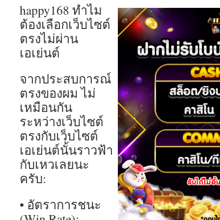
happy168 ทำไม
ต้องเลือกเว็บไซต์
ตรงไม่ผ่าน
เอเย่นต์
จากประสบการณ์
ตรงของผม ไม่
เหมือนกัน
ระหว่างเว็บไซต์
ตรงกับเว็บไซต์
เอเย่นต์นั้นราวฟ้า
กับเหวเลยนะ
ครับ:
• อัตราการชนะ
(Win Rate):