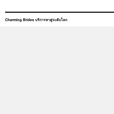
Charming Brides บริการหาคู่ระดับโลก