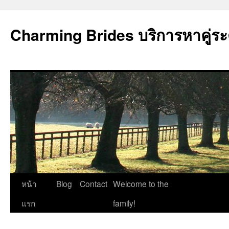
Charming Brides บริการหาคู่ระ
ข้าม
หน้า
Blog
Contact
Welcome to the
ไป
แรก
family!
ยัง