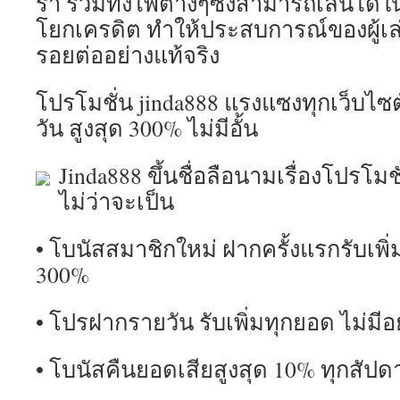
ร่า รวมทั้งไพ่ต่างๆซึ่งสามารถเล่นได้
โยกเครดิต ทำให้ประสบการณ์ของผู้เล่น
รอยต่ออย่างแท้จริง
โปรโมชั่น jinda888 แรงแซงทุกเว็บไซต
วัน สูงสุด 300% ไม่มีอั้น
Jinda888 ขึ้นชื่อลือนามเรื่องโปรโมช
ไม่ว่าจะเป็น
• โบนัสสมาชิกใหม่ ฝากครั้งแรกรับเพิ
300%
• โปรฝากรายวัน รับเพิ่มทุกยอด ไม่มีอ
• โบนัสคืนยอดเสียสูงสุด 10% ทุกสัปด