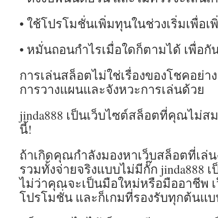
• ใช้โปรโมชั่นเพิ่มทุนในช่วงเริ่มเพื่อเ
• หมั่นถอนกำไรเมื่อใดก็ตามได้ เพื่อกั
การเล่นสล็อตไม่ใช่เรื่องของโชคอย่างเ
การวางแผนและจังหวะการเล่นด้วย
jinda888 เป็นเว็บไซต์สล็อตที่คุณไม
นี้!
ถ้าเกิดคุณกำลังมองหาเว็บสล็อตที่เล่
รวมทั้งจ่ายจริงแบบไม่มีกั๊ก jinda888 เ
ไม่ว่าคุณจะเป็นมือใหม่หรือมืออาชีพ เว็
โปรโมชั่น และก็เกมที่รองรับทุกต้นแ