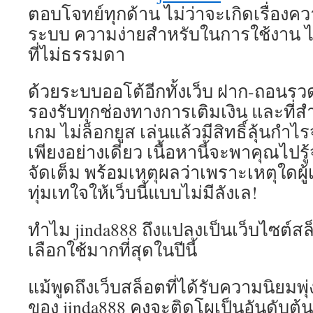
ตอบโจทย์ทุกด้าน ไม่ว่าจะเกิดเรื่อง
ระบบ ความง่ายสำหรับในการใช้งาน 
ที่ไม่ธรรมดา
ด้วยระบบออโต้อีกทั้งเว็บ ฝาก-ถอนรวดเร
รองรับทุกช่องทางการเติมเงิน และที่ส
เกม ไม่ล็อกยูส เล่นแล้วมีสิทธิ์ลุ้นกำไ
เพียงอย่างเดียว เนื้อหานี้จะพาคุณไปรู
จัดเต็ม พร้อมเหตุผลว่าเพราะเหตุใดผู้เ
ทุ่มเทใจให้เว็บนี้แบบไม่มีลังเล!
ทำไม jinda888 ถึงแปลงเป็นเว็บไซต์สล็
เลือกใช้มากที่สุดในปีนี้
แม้พูดถึงเว็บสล็อตที่ได้รับความนิยมพุ่งแ
ของ jinda888 คงจะติดโผเป็นอันดับต้น