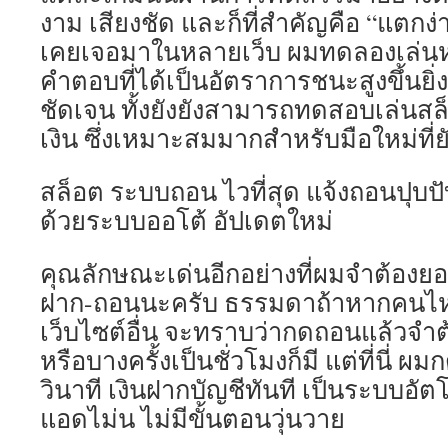
งาม เสียงชัด และก็ที่สำคัญคือ “แตกง่า
เคยเจอมาในหลายเว็บ ผมทดลองเล่นหล
คำตอบที่ได้เป็นอัตราการชนะสูงขึ้นยิ่งก
ชัดเจน ทั้งยังยังสามารถทดสอบเล่นสล
เงิน ซึ่งเหมาะสมมากสำหรับมือใหม่ที่ย
สล็อต ระบบถอน ไวที่สุด แจ้งถอนปุบปั
ด้วยระบบออโต้ อัปเดตใหม่
คุณลักษณะเด่นอีกอย่างที่ผมจำต้องย
ฝาก-ถอนนะครับ ธรรมดาถ้าหากคนไห
เว็บไซต์อื่น จะทราบว่ากดถอนแล้วจำต
หรือบางครั้งเป็นชั่วโมงก็มี แต่ที่นี่ ผม
วินาที เงินฝากบัญชีทันที เป็นระบบอัตโ
แอดไม่น ไม่มีขั้นตอนวุ่นวาย