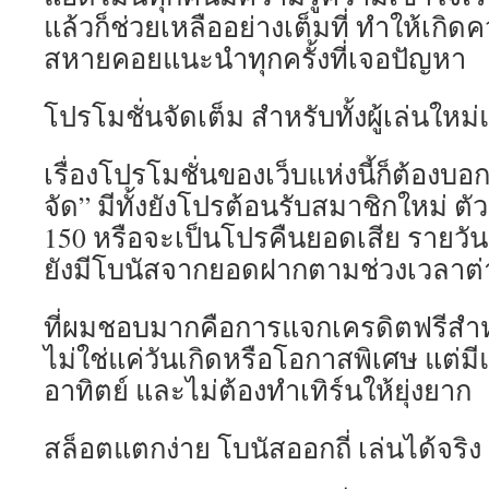
แล้วก็ช่วยเหลืออย่างเต็มที่ ทำให้เกิดค
สหายคอยแนะนำทุกครั้งที่เจอปัญหา
โปรโมชั่นจัดเต็ม สำหรับทั้งผู้เล่นใหม่
เรื่องโปรโมชั่นของเว็บแห่งนี้ก็ต้องบอ
จัด” มีทั้งยังโปรต้อนรับสมาชิกใหม่ ตั
150 หรือจะเป็นโปรคืนยอดเสีย รายวัน 
ยังมีโบนัสจากยอดฝากตามช่วงเวลาต่
ที่ผมชอบมากคือการแจกเครดิตฟรีสำ
ไม่ใช่แค่วันเกิดหรือโอกาสพิเศษ แต่ม
อาทิตย์ และไม่ต้องทำเทิร์นให้ยุ่งยาก
สล็อตแตกง่าย โบนัสออกถี่ เล่นได้จริง