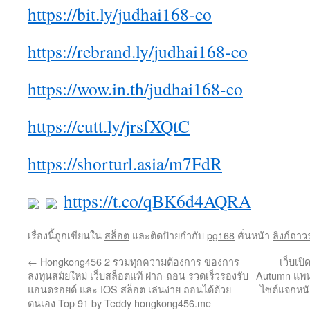
https://bit.ly/judhai168-co
https://rebrand.ly/judhai168-co
https://wow.in.th/judhai168-co
https://cutt.ly/jrsfXQtC
https://shorturl.asia/m7FdR
https://t.co/qBK6d4AQRA
เรื่องนี้ถูกเขียนใน
สล็อต
และติดป้ายกำกับ
pg168
คั่นหน้า
ลิงก์ถาว
←
Hongkong456 2 รวมทุกความต้องการ ของการ
เว็บเป
ลงทุนสมัยใหม่ เว็บสล็อตแท้ ฝาก-ถอน รวดเร็วรองรับ
Autumn แพน
แอนดรอยด์ และ IOS สล็อต เล่นง่าย ถอนได้ด้วย
ไซต์แจกหนัก
ตนเอง Top 91 by Teddy hongkong456.me