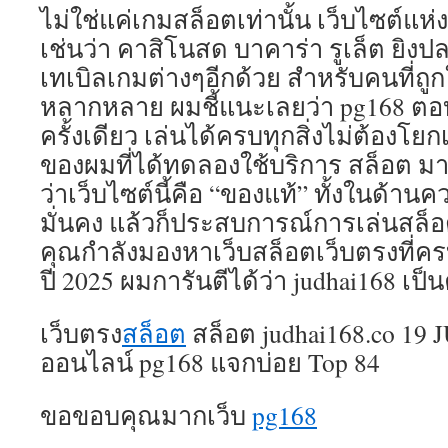
ไม่ใช่แค่เกมสล็อตเท่านั้น เว็บไซต์แห่งน
เช่นว่า คาสิโนสด บาคาร่า รูเล็ต ยิง
เทเบิลเกมต่างๆอีกด้วย สำหรับคนที่
หลากหลาย ผมชี้แนะเลยว่า pg168 ต
ครั้งเดียว เล่นได้ครบทุกสิ่งไม่ต้องโ
ของผมที่ได้ทดลองใช้บริการ สล็อต มา
ว่าเว็บไซต์นี้คือ “ของแท้” ทั้งในด้
มั่นคง แล้วก็ประสบการณ์การเล่นสล็อต1
คุณกำลังมองหาเว็บสล็อตเว็บตรงที่ครบ
ปี 2025 ผมการันตีได้ว่า judhai168 เป
เว็บตรง
สล็อต
สล็อต judhai168.co 19 
ออนไลน์ pg168 แจกบ่อย Top 84
ขอขอบคุณมากเว็บ
pg168