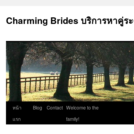
Charming Brides บริการหาคู่ระ
ข้าม
หน้า
Blog
Contact
Welcome to the
ไป
แรก
family!
ยัง