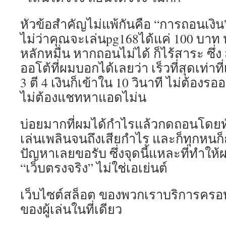
หัวข้อสำคัญไม่แพ้กันคือ “การถอนเงิน
ไม่ว่าคุณจะเล่นpg168ได้แค่ 100 บาท
หลักหมื่น หากถอนไม่ได้ ก็ไร้สาระ ซึ
ออโต้ที่ผมบอกได้เลยว่า เร็วที่สุดเท่
3 ตี 4 เงินก็เข้าใน 10 วินาที ไม่ต้องรออ
ไม่ต้องแชทหาแอดไม่น
บ่อยมากที่ผมได้กำไรแล้วกดถอนโดยทั
เล่นเพลินจนถึงเสียกำไร และก็ทุกหนก็
ปัญหาเลยขอรับ ซึ่งจุดนี้แหละที่ทำให้ผ
“เว็บตรงจริง” ไม่ใช่เอเย่นต์
เว็บไซต์สล็อต ของพวกเราบริการครอ
ของผู้เล่นในที่เดียว