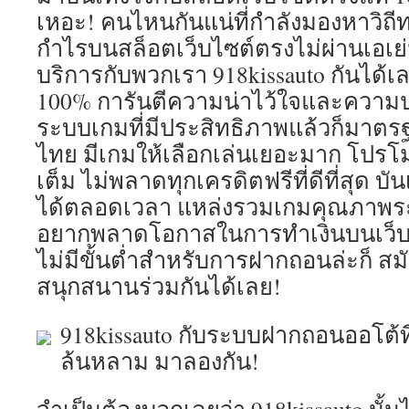
เหอะ! คนไหนกันแน่ที่กำลังมองหาวิถ
กำไรบนสล็อตเว็บไซต์ตรงไม่ผ่านเอเย่น
บริการกับพวกเรา 918kissauto กันได้เ
100% การันตีความน่าไว้ใจและความป
ระบบเกมที่มีประสิทธิภาพแล้วก็มาตรฐาน
ไทย มีเกมให้เลือกเล่นเยอะมาก โปรโม
เต็ม ไม่พลาดทุกเครดิตฟรีที่ดีที่สุด 
ได้ตลอดเวลา แหล่งรวมเกมคุณภาพระด
อยากพลาดโอกาสในการทำเงินบนเว็บตร
ไม่มีขั้นต่ำสำหรับการฝากถอนล่ะก็ ส
สนุกสนานร่วมกันได้เลย!
918kissauto กับระบบฝากถอนออโต้ที
ล้นหลาม มาลองกัน!