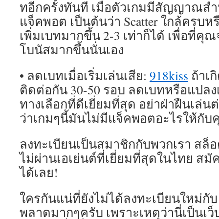
ทอีกครั้งทันที เมื่อตัวเกมมีสัญญาณสำห
แจ็คพอต เป็นต้นว่า Scatter ใกล้ครบหร
เพิ่มเบทมากขึ้น 2-3 เท่าก็ได้ เพื่อที่
โบนัสมากขึ้นนั่นเอง
• ลดเบทเมื่อเริ่มเล่นเสีย:
918kiss
ถ้าเก
ติดต่อกัน 30-50 รอบ ลดเบทหรือแปลง
ทางเลือกที่ดีเยี่ยมที่สุด อย่าฝ่าฝืนเล่
ว่าเกมๆนี้มันไม่มีแจ็คพอตอะไรให้กับ
ลงทะเบียนเป็นสมาชิกกับพวกเรา สล็อ
ไม่ผ่านเอเย่นต์ที่เยี่ยมที่สุดในไทย สม
ได้เลย!
ใครกันแน่ที่ยังไม่ได้ลงทะเบียนใหม่กั
พลาดมากๆครับ เพราะเหตุว่านี่เป็นเว็