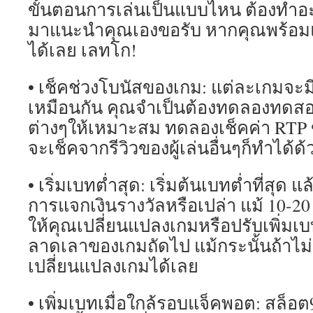
ขั้นตอนการเล่นเป็นแบบไหน ต้องทำอ
มาแนะนำคุณเองขอรับ หากคุณพร้อมแล
ได้เลย เลทโก!
• เช็คช่วงโบนัสของเกม: แต่ละเกมจะมี
เหมือนกัน คุณจำเป็นต้องทดลองทดสอ
ต่างๆให้เหมาะสม ทดลองเช็คค่า RTP
จะเช็คจากรีวิวของผู้เล่นอื่นๆก็ทำได้
• เริ่มเบทต่ำสุด: เริ่มต้นเบทต่ำที่สุด แ
การแจกเงินรางวัลหรือเปล่า แม้ 10-2
ให้คุณเปลี่ยนแปลงเกมหรือปรับเพิ่มเบท
ลาดเลาของเกมถัดไป แม้กระนั้นถ้าไม่จ
เปลี่ยนแปลงเกมได้เลย
• เพิ่มเบทเมื่อใกล้รอบแจ็คพอต: สล็