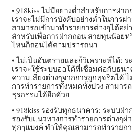
• 918kiss ไม่มีอย่างต่ำสำหรับการฝา
เราจะไม่มีการบังคับอย่างต่ำในการ
สามารถเข้ามาทำรายการต่างๆได้อย่างอ
สำหรับเพื่อการฝากถอน สายทุนน้อยห
ไหนก็ถอนได้ตามปรารถนา
• ไม่เป็นอันตรายและก็วิเคราะห์ได้: 
เราจะใช้ระบบออโต้ที่เชื่อมต่อกับธ
ความเสี่ยงต่างๆจากการถูกทุจริตได้ 
การทำรายการทั้งหมดทั้งปวง สามารถเ
ธุรกรรมได้อีกด้วย
• 918kiss รองรับทุกธนาคาร: ระบบ
รองรับแนวทางการทำรายการต่างๆผ่
ทุกๆแบงค์ ทำให้คุณสามารถทำรายกา