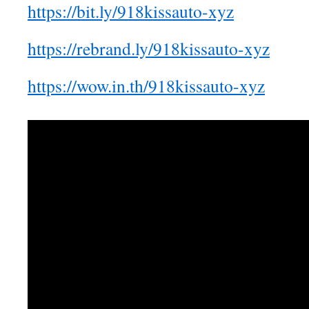
https://bit.ly/918kissauto-xyz
https://rebrand.ly/918kissauto-xyz
https://wow.in.th/918kissauto-xyz