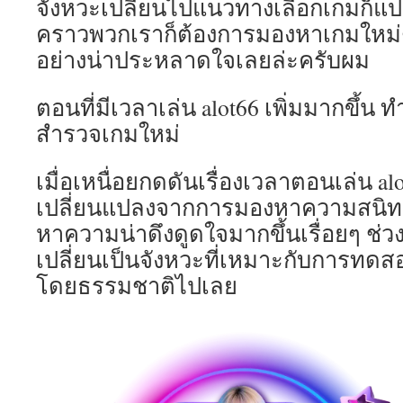
จังหวะเปลี่ยนไปแนวทางเลือกเกมก็แป
คราวพวกเราก็ต้องการมองหาเกมใหม่
อย่างน่าประหลาดใจเลยล่ะครับผม
ตอนที่มีเวลาเล่น alot66 เพิ่มมากขึ้น 
สำรวจเกมใหม่
เมื่อเหนื่อยกดดันเรื่องเวลาตอนเล่น al
เปลี่ยนแปลงจากการมองหาความสนิท
หาความน่าดึงดูดใจมากขึ้นเรื่อยๆ ช่วง
เปลี่ยนเป็นจังหวะที่เหมาะกับการทด
โดยธรรมชาติไปเลย