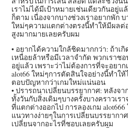
สำหรับในการเล่น สล็อต แต่ละช่วงนั้
เราไม่ได้มีเป้าหมายเช่นเดียวกันอยู่แล
ก็ตาม เนื่องจากบางช่วงเราอยากพัก 
ใหม่ๆความแตกต่างตรงนี้ทำให้มีผลต่
สูงมากมายเลยครับผม
• อยากได้ความใกล้ชิดมากกว่า: ถ้าเกิดว
เหนื่อยล้าหรือมีเวลาจำกัด พวกเราชอบเ
อยู่แล้ว เพราะว่าไม่ต้องการที่จะอยากเ
alot66 ใหม่ๆการตัดสินใจอย่างนี้ทำให้
ตอบปัญหากว่าเกมใหม่แน่นอน
• ปรารถนาเปลี่ยนบรรยากาศ: หลังจาก
ทั้งวันกับสิ่งเดิมๆบางครั้งบางคราวเร
ที่แตกต่างออกไป การลองเกม alot666
แนวทางง่ายๆในการเปลี่ยนบรรยากาศ
เปลี่ยนจากอะไรที่ชอบเลยครับผม