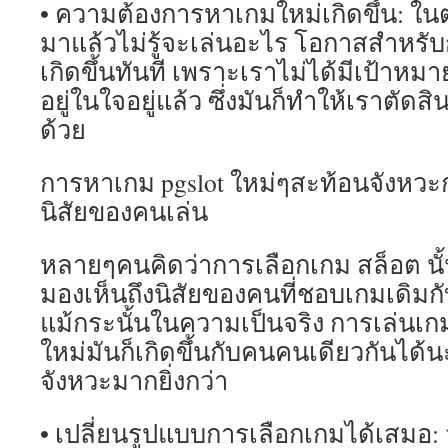
• ความต้องการหาเกมใหม่เกิดขึ้น: ในต
มาแล้วไม่รู้จะเล่นอะไร โอกาสสำหร
เกิดขึ้นทันที เพราะเราไม่ได้มีเป้าหมา
อยู่ในใจอยู่แล้ว ซึ่งมันก็ทำให้เราตัดสิ
ด้วย
การหาเกม pgslot ใหม่ๆสะท้อนจังหวะก
นิสัยของคนเล่น
หลายๆคนคิดว่าการเลือกเกม สล็อต นั
มองเห็นถึงนิสัยของคนที่ชอบเกมเดิมก
แม้กระนั้นในความเป็นจริง การเล่นเ
ใหม่มันก็เกิดขึ้นกับคนคนเดียวกันได้น
จังหวะมากยิ่งกว่า
• เปลี่ยนรูปแบบการเลือกเกมได้เสมอ: ว