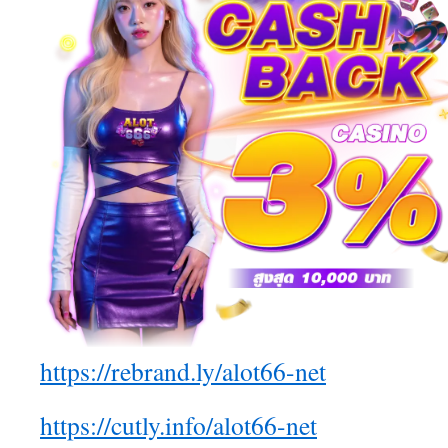
https://rebrand.ly/alot66-net
https://cutly.info/alot66-net