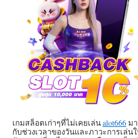
เกมสล็อตเก่าๆที่ไม่เคยเล่น
alot666
มาก
กับช่วงเวลาของวันและภาวะการเล่นใน