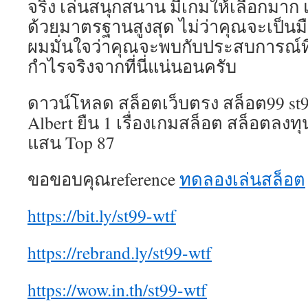
จริง เล่นสนุกสนาน มีเกมให้เลือกมาก
ด้วยมาตรฐานสูงสุด ไม่ว่าคุณจะเป็นม
ผมมั่นใจว่าคุณจะพบกับประสบการณ์ที
กำไรจริงจากที่นี่แน่นอนครับ
ดาวน์โหลด สล็อตเว็บตรง สล็อต99 st99
Albert ยืน 1 เรื่องเกมสล็อต สล็อตลง
แสน Top 87
ขอขอบคุณreference
ทดลองเล่นสล็อต
https://bit.ly/st99-wtf
https://rebrand.ly/st99-wtf
https://wow.in.th/st99-wtf