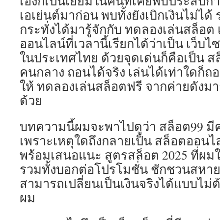
เองก็เป็นเยี่ยมในคนที่เคยพบประสบกา
เอเย่นต์มาก่อน พบทั้งยังเบิกเงินไม่ได้
กระทั่งได้มารู้จักกับ ทดลองเล่นสล็อต
ออนไลน์ที่เวลานี้เรียกได้ว่าเป็น เว็บไซ
ในประเทศไทย ด้วยจุดเด่นก็คือเป็น สล็
คนกลาง ถอนได้จริง เล่นได้เท่าใดก็ถอน
ให้ ทดลองเล่นสล็อตฟรี จากค่ายดังมากย
ด้วย
บทความนี้ผมจะพาไปดูว่า สล็อต99 ม
เพราะเหตุใดถึงกลายเป็น สล็อตออนไลน์ชั้
พร้อมเสนอแนะ สูตรสล็อต 2025 ที่ผมใ
รวมทั้งบอกต่อโปรโมชั่น ชักชวนสหายรั
สามารถเปลี่ยนเป็นเงินจริงได้แบบไม่ต
ผม