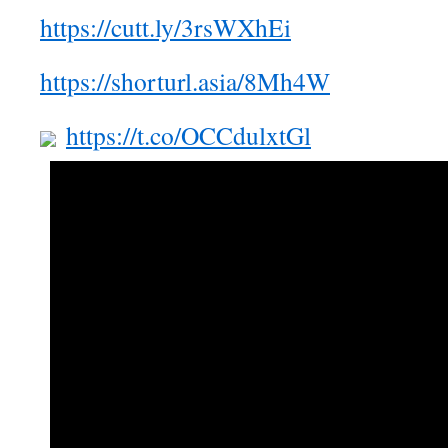
https://cutt.ly/3rsWXhEi
https://shorturl.asia/8Mh4W
https://t.co/OCCdulxtGl