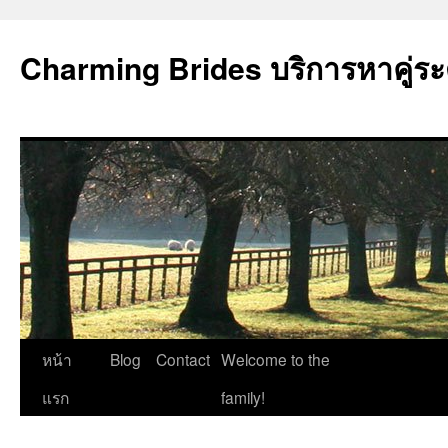
Charming Brides บริการหาคู่ระ
ข้าม
หน้า
Blog
Contact
Welcome to the
ไป
แรก
family!
ยัง