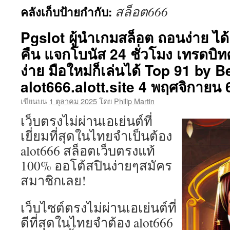
สล็อต666
คลังเก็บป้ายกำกับ:
เนื้อหา
Pgslot ผู้นำเกมสล็อต ถอนง่าย ได้เง
คืน แจกโบนัส 24 ชั่วโมง เทรดบิท
ง่าย มือใหม่ก็เล่นได้ Top 91 by 
alot666.alott.site 4 พฤศจิกายน 
เขียนบน
1 ตุลาคม 2025
โดย
Philip Martin
เว็บตรงไม่ผ่านเอเย่นต์ที่
เยี่ยมที่สุดในไทยจำเป็นต้อง
alot666 สล็อตเว็บตรงแท้
100% ออโต้สปินง่ายๆสมัคร
สมาชิกเลย!
เว็บไซต์ตรงไม่ผ่านเอเย่นต์ที่
ดีที่สุดในไทยจำต้อง alot666