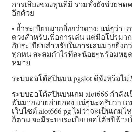
การเสี่ยงของทุนที่มี รวมทั้งยังช่วยลด
อีกด้วย
• ย้ำระเบียบมากยิ่งกว่าดวง: แน่ๆว่า เ
ดวงสำหรับเพื่อการเล่น แต่มือโปรมา
กับระเบียบสำหรับในการเล่นมากยิ่งกว
ทุกหน สะสมกำไรทีละน้อยๆพร้อมหยุดเม
หมาย
ระบบออโต้สปินบน pgslot ดีจังหรือไม
ระบบออโต้สปินบนเกม alot666 กำลังเป็
พันมากมายก่ายกอง แน่ๆนะครับว่า เ
เว็บไซต์ alot666 pg ไม่ว่าจะเป็นเก
ก็ตาม จะมีระบบระเบียบออโต้สปิฟ้ายใ