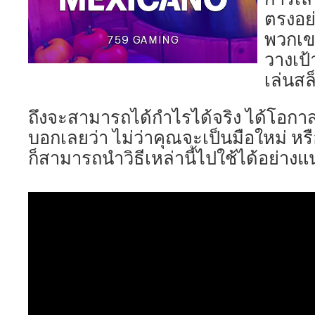
ตรงอย
พวกเข
วางเป
เล่นส
ถึงจะสามารถได้กำไรได้จริง ได้โอก
บอกเลยว่า ไม่ว่าคุณจะเป็นมือใหม่ หร
ก็สามารถนำวิธีเหล่านี้ไปใช้ได้อย่า