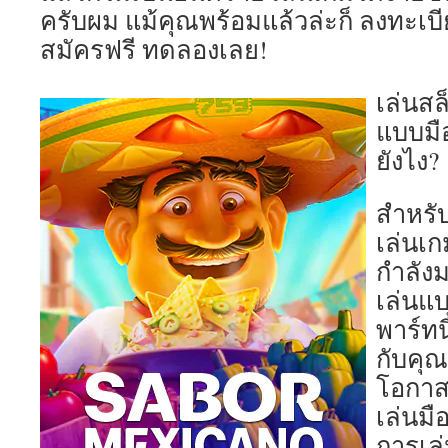
ครับผม แม้คุณพร้อมแล้วล่ะก็ ลงทะเบีย
สมัครฟรี ทดลองเลย!
เล่นสล
แบบมื
ยังไง?
สำหรับ
เล่นเก
กำลัง
เล่นแบ
พาร์ท
กับคุ
โอกาสไ
เล่นมื
การเล่