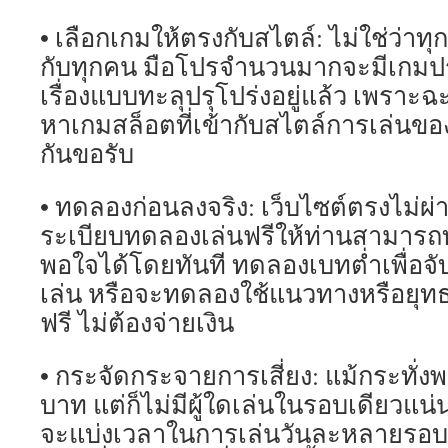
• เลือกเกมให้ตรงกับสไตล์: ไม่ใช่ว่าท
กับทุกคน มือโปรจำนวนมากจะมีเกมประ
เรื่องแบบทะลุปรุโปร่งอยู่แล้ว เพราะ
หาเกมสล็อตที่เข้ากับสไตล์การเล่นขอ
กันขอรับ
• ทดลองก่อนลงจริง: เว็บไซต์ตรงไม่ผ่
ระเบียบทดลองเล่นฟรีให้ท่านสามารถ
พอใจได้โดยทันที ทดลองเบทต่ำเพื่อจ
เล่น หรือจะทดลองใช้แนวทางหรือยุทธวิธ
ฟรี ไม่ต้องจ่ายเงิน
• กระจัดกระจายการเสี่ยง: แม้กระทั่ง
บาท แต่ก็ไม่มีผู้ใดเล่นในรอบเดียวแน
จะแบ่งเวลาในการเล่นวันละหลายรอบ 