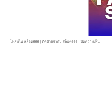
บน
โพสท์ใน
สล็อต666
|
ติดป้ายกำกับ
สล็อต666
|
ปิดความเห็น
Pgslot
ผู้นำ
เกม
สล็อต
ถอน
ง่าย
ได้
เงิน
จริง
เล่น
เสีย
มี
คืน
แจก