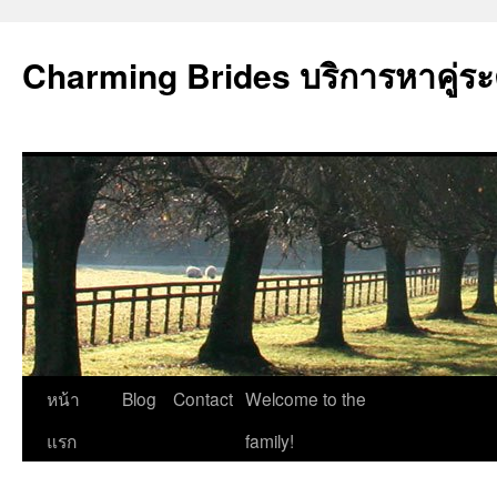
Charming Brides บริการหาคู่ระ
ข้าม
หน้า
Blog
Contact
Welcome to the
ไป
แรก
family!
ยัง