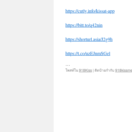
https://cutly.info/kissat-app
https://bitt.to/q42nin
https://shorturl.asia/J2g9h
https://t.co/uzEJnmSGel
…
โพสท์ใน
918Kiss
|
ติดป้ายกำกับ
918kissm