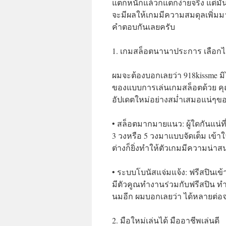
แตกหนักแล้วก็แตกง่ายจริง แต่มันม
จะมีผลให้เกมมีความสมดุลเพิ่มม
คำตอบกันเลยครับ
1. เกมสล็อตนานาประการ เลือกไ
ผมจะต้องบอกเลยว่า 918kissme มิ
ของแบบการเล่นเกมสล็อตด้วย คุณจ
อัปเดตใหม่อย่างสม่ำเสมอแน่ๆขอ
• สล็อตมากมายแนว: ผู้ใดกันแน
3 วงหรือ 5 วงมาแบบจัดเต็ม เข้าใ
ต่างก็ยิ่งทำให้ตัวเกมมีความน่าสน
• ระบบโบนัสแจ่มแจ้ง: ฟรีสปินเข
มีตัวคูณทำงานร่วมกับฟรีสปิน ท
นมอีก ผมบอกเลยว่า ได้หลายต่อ
2. มือใหม่เล่นได้ มืออาชีพเล่นดี