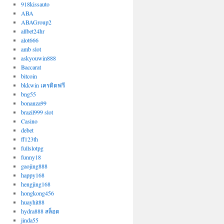
918kissauto
ABA
ABAGroup2
allbet24hr
alot666
amb slot
askyouwin888
Baccarat
bitcoin
bkkwin เครดิตฟรี
bng55
bonanza99
brazil999 slot
Casino
debet
ff123th
fullslotpg
funny18
gaojing888
happy168
hengjing168
hongkong456
huayhit88
hydra888 สล็อต
jinda55