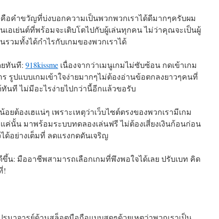
นดี คือคำขวัญที่บ่งบอกความเป็นพวกพวกเราได้ดีมากๆครับผม
านเอเย่นต์ที่พร้อมจะเติบโตไปกับผู้เล่นทุกคน ไม่ว่าคุณจะเป็นผู้
นรวมทั้งได้กำไรกับเกมของพวกเราได้
ดยทันที:
918kissme
เนื่องจากว่าเมนูเกมไม่ซับซ้อน กดเข้าเกม
การ รูปแบบเกมเข้าใจง่ายมากๆไม่ต้องอ่านข้อตกลงยาวๆคนที่
ด้ทันที ไม่มีอะไรง่ายไปกว่านี้อีกแล้วขอรับ
ุนน้อยต้องเฮแน่ๆ เพราะเหตุว่าเว็บไซต์ตรงของพวกเรามีเกม
แค่นั้น มาพร้อมระบบทดลองเล่นฟรี ไม่ต้องเสี่ยงเงินก้อนก่อน
จได้อย่างเต็มที่ ลดแรงกดดันเจริญ
้ดีขึ้น: มืออาชีพสามารถเลือกเกมที่พึงพอใจได้เลย ปรับเบท คิด
่!
นปรมาจารย์ด้านสล็อตมือถือแบบสุดๆด้วยเหตุว่าพวกเราเป็น