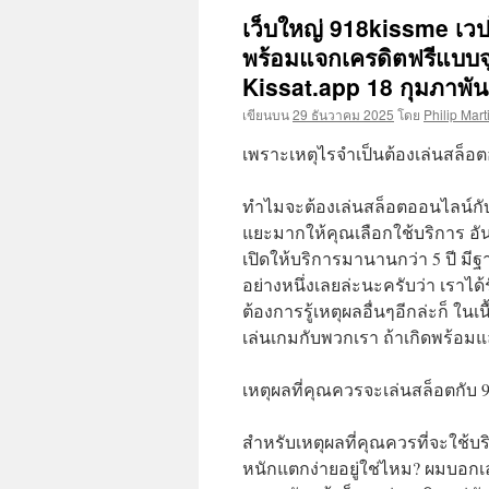
เว็บใหญ่ 918kissme เวป
เนื้อหา
พร้อมแจกเครดิตฟรีแบบจุ
Kissat.app 18 กุมภาพัน
เขียนบน
29 ธันวาคม 2025
โดย
Philip Mart
เพราะเหตุไรจำเป็นต้องเล่นสล็อต
ทำไมจะต้องเล่นสล็อตออนไลน์ก
แยะมากให้คุณเลือกใช้บริการ อันด
เปิดให้บริการมานานกว่า 5 ปี มีฐ
อย่างหนึ่งเลยล่ะนะครับว่า เรา
ต้องการรู้เหตุผลอื่นๆอีกล่ะก็ 
เล่นเกมกับพวกเรา ถ้าเกิดพร้อมแล
เหตุผลที่คุณควรจะเล่นสล็อตกับ 9
สำหรับเหตุผลที่คุณควรที่จะใช้บ
หนักแตกง่ายอยู่ใช่ไหม? ผมบอกเลย