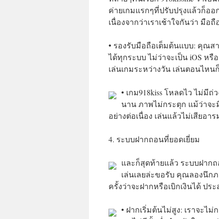
ค่ายเกมแรกๆที่ปรับปรุงแล้วก็ออ
เนื่องจากว่าเราเช้าใจกันว่า มือถ
• รองรับมือถือเต็มต้นแบบ: คุณส
ได้ทุกระบบ ไม่ว่าจะเป็น iOS หรือ
เล่นเกมระหว่างวัน เล่นตอนไหนก็
• เกม918kiss โหลดไว ไม่มีถ่
นาน ภาพไม่กระตุก แม้ว่าจะมิได
อย่างต่อเนื่อง เล่นแล้วไม่เสียอา
4. ระบบฝากถอนที่ยอดเยี่ยม
และก็สุดท้ายแล้ว ระบบฝากถอน
เล่นเลยล่ะขอรับ คุณลองนึกภ
ครั้งว่าจะฝากหรือเบิกเงินได้ ป
• ฝากเริ่มต้นไม่สูง: เราจะไม