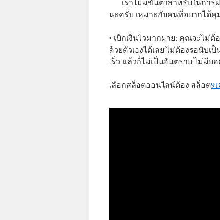
เราไม่มีขั้นต่ำสำหรับในก
นะครับ เหมาะกับคนที่อยากได้ค
• เบิกเงินไวมากมาย: คุณจะไม่ต
ด้วยตัวเองได้เลย ไม่ต้องรอนับเ
เร็ว แล้วก็ไม่เป็นอันตราย ไม่มี
เลือกสล็อตออนไลน์ต้อง สล็อต
91