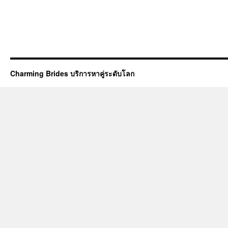
Charming Brides บริการหาคู่ระดับโลก