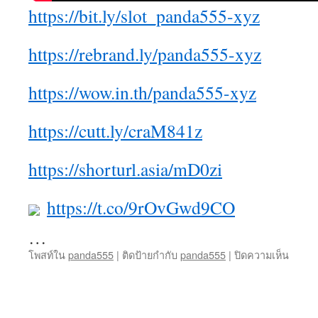
https://bit.ly/slot_panda555-xyz
https://rebrand.ly/panda555-xyz
https://wow.in.th/panda555-xyz
https://cutt.ly/craM841z
https://shorturl.asia/mD0zi
https://t.co/9rOvGwd9CO
…
บน
โพสท์ใน
panda555
|
ติดป้ายกำกับ
panda555
|
ปิดความเห็น
เว็บ
เปิด
ใหม่
panda