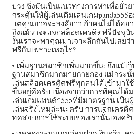
ปวง ซึ่งมันเป็นแนวทางการทำเพื่อยั่วยว
กระตุ้นให้ผู้เล่นเดิมเล่นเกมpanda555
แต่คุณอาจจะสงสัยว่า ถ้าคนไม่ได้อยาก
ถึงแม้ว่าจะแจกสล็อตเครดิตฟรีปัจจุบัน
งั้นเราจะพาคุณมาเจาะลึกกันไปเลยว
ฟรีกันเพราะเหตุไร?
• เพิ่มฐานสมาชิกเพิ่มมากขึ้น: ถึงแม้
ฐานสมาชิกมากมายก่ายกอง แม้กระนั้น
เล่นสล็อตเครดิตฟรีทุกคนได้เข้ามาใช้
ขึ้นอยู่ดีครับ เนื่องจากว่าการที่คุณได
เล่นเกมแพนด้า555ที่มีมาตรฐาน เป็นผู
เล่นจริงไหมล่ะนะครับ การแจกเครดิต
ทดสอบการใช้ระบบของเรานั่นเองครั
• ทดลองระบบเกมก่อนฝากเงินจริง: 