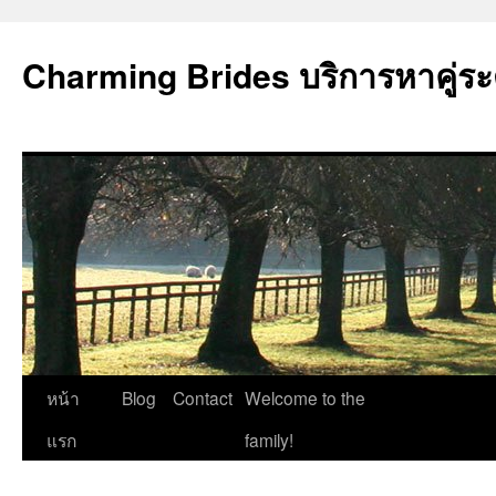
Charming Brides บริการหาคู่ระ
ข้าม
หน้า
Blog
Contact
Welcome to the
ไป
แรก
family!
ยัง