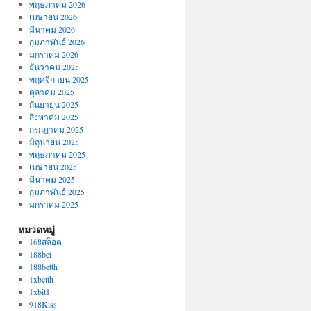
พฤษภาคม 2026
เมษายน 2026
มีนาคม 2026
กุมภาพันธ์ 2026
มกราคม 2026
ธันวาคม 2025
พฤศจิกายน 2025
ตุลาคม 2025
กันยายน 2025
สิงหาคม 2025
กรกฎาคม 2025
มิถุนายน 2025
พฤษภาคม 2025
เมษายน 2025
มีนาคม 2025
กุมภาพันธ์ 2025
มกราคม 2025
หมวดหมู่
168สล็อต
188bet
188betth
1xbetth
1xbit1
918Kiss