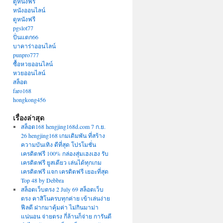
ดูหนังฟรี
หนังออนไลน์
ดูหนังฟรี
pgslot77
ปั่นแตก66
บาคาร่าออนไลน์
punpro777
ซื้อหวยออนไลน์
หวยออนไลน์
สล็อต
faro168
hongkong456
เรื่องล่าสุด
สล็อต168 hengjing168d.com 7 ก.ย.
26 hengjing168 เกมเดิมพัน ที่สร้าง
ความบันเทิง ดีที่สุด โปรโมชั่น
เครดิตฟรี 100% กล่องสุ่มเฮงเฮง รับ
เครดิตฟรี ยูสเดียว เล่นได้ทุกเกม
เครดิตฟรี แจก เครดิตฟรี เยอะที่สุด
Top 48 by Debbra
สล็อตเว็บตรง 2 July 69 สล็อตเว็บ
ตรง คาสิโนครบทุกค่าย เข้าเล่นง่าย
ฟีลดี ฝากมาคุ้มค่า ไม่กินมาม่า
แน่นอน จ่ายตรง กี่ล้านก็จ่าย การันตี