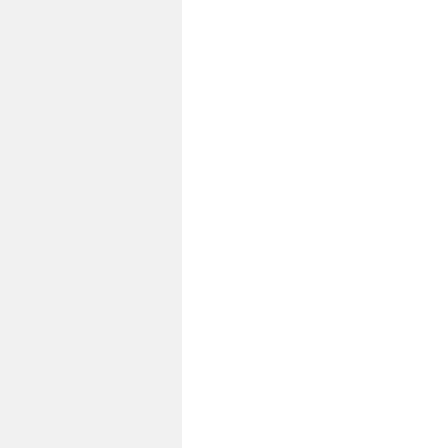
ปลอดภัย