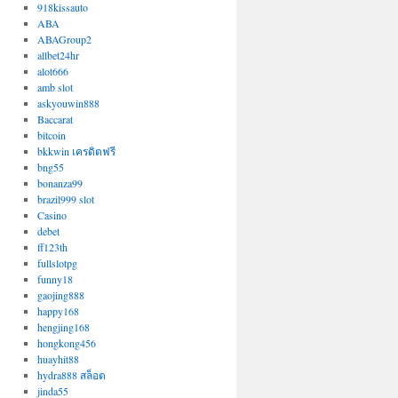
918kissauto
ABA
ABAGroup2
allbet24hr
alot666
amb slot
askyouwin888
Baccarat
bitcoin
bkkwin เครดิตฟรี
bng55
bonanza99
brazil999 slot
Casino
debet
ff123th
fullslotpg
funny18
gaojing888
happy168
hengjing168
hongkong456
huayhit88
hydra888 สล็อต
jinda55