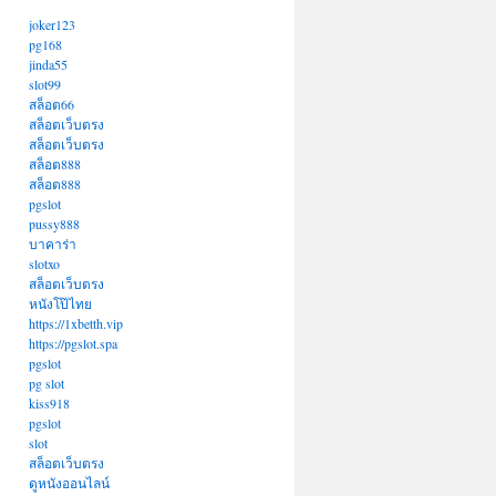
joker123
pg168
jinda55
slot99
สล็อต66
สล็อตเว็บตรง
สล็อตเว็บตรง
สล็อต888
สล็อต888
pgslot
pussy888
บาคาร่า
slotxo
สล็อตเว็บตรง
หนังโป๊ไทย
https://1xbetth.vip
https://pgslot.spa
pgslot
pg slot
kiss918
pgslot
slot
สล็อตเว็บตรง
ดูหนังออนไลน์