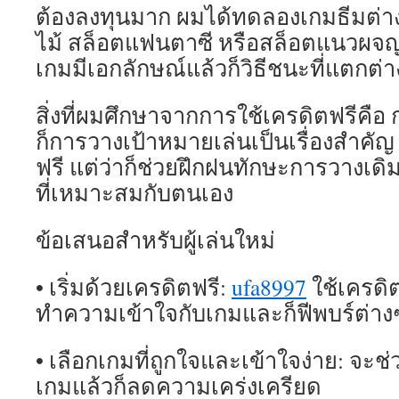
ต้องลงทุนมาก ผมได้ทดลองเกมธีมต่าง
ไม้ สล็อตแฟนตาซี หรือสล็อตแนวผจญภ
เกมมีเอกลักษณ์แล้วก็วิธีชนะที่แตกต่า
สิ่งที่ผมศึกษาจากการใช้เครดิตฟรีคือ
ก็การวางเป้าหมายเล่นเป็นเรื่องสำคัญ
ฟรี แต่ว่าก็ช่วยฝึกฝนทักษะการวางเด
ที่เหมาะสมกับตนเอง
ข้อเสนอสำหรับผู้เล่นใหม่
• เริ่มด้วยเครดิตฟรี:
ufa8997
ใช้เครดิ
ทำความเข้าใจกับเกมและก็ฟีพบร์ต่าง
• เลือกเกมที่ถูกใจและเข้าใจง่าย: จะช่
เกมแล้วก็ลดความเคร่งเครียด