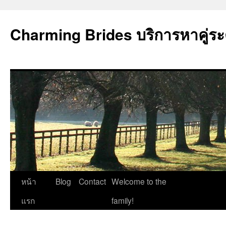
Charming Brides บริการหาคู่ระ
ข้าม
หน้า
Blog
Contact
Welcome to the
ไป
แรก
family!
ยัง