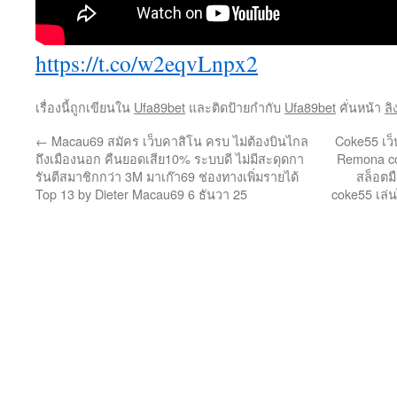
https://t.co/w2eqvLnpx2
เรื่องนี้ถูกเขียนใน
Ufa89bet
และติดป้ายกำกับ
Ufa89bet
คั่นหน้า
ลิ
←
Macau69 สมัคร เว็บคาสิโน ครบ ไม่ต้องบินไกล
Coke55 เว็
ถึงเมืองนอก คืนยอดเสีย10% ระบบดี ไม่มีสะดุดกา
Remona co
รันตีสมาชิกกว่า 3M มาเก๊า69 ช่องทางเพิ่มรายได้
สล็อตมื
Top 13 by Dieter Macau69 6 ธันวา 25
coke55 เล่