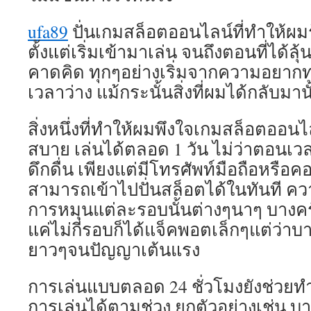
ufa89
ปั่นเกมสล็อตออนไลน์ที่ทำให้ผมรู
ตั้งแต่เริ่มเข้ามาเล่น จนถึงตอนที่ได้ล
คาดคิด ทุกๆอย่างเริ่มจากความอยาก
เวลาว่าง แม้กระนั้นสิ่งที่ผมได้กลับมา
สิ่งหนึ่งที่ทำให้ผมพึงใจเกมสล็อตออ
สบาย เล่นได้ตลอด 1 วัน ไม่ว่าตอนเวล
ดึกดื่น เพียงแต่มีโทรศัพท์มือถือหรือค
สามารถเข้าไปปั่นสล็อตได้ในทันที ค
การหมุนแต่ละรอบนั้นต่างๆนาๆ บางคร
แค่ไม่กี่รอบก็ได้แจ็คพอตเล็กๆแต่ว่าบา
ยาวๆจนปัญญาเต้นแรง
การเล่นแบบตลอด 24 ชั่วโมงยังช่วยท
การเล่นได้ตามช่วง ยกตัวอย่างเช่น บ