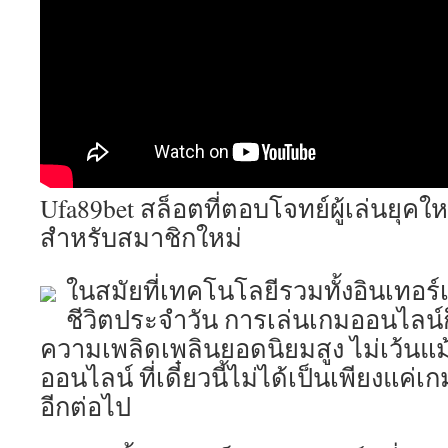
Ufa89bet สล็อตที่ตอบโจทย์ผู้เล่นยุคใ
สำหรับสมาชิกใหม่
ในสมัยที่เทคโนโลยีรวมทั้งอินเทอร
ชีวิตประจำวัน การเล่นเกมออนไลน์ก็เ
ความเพลิดเพลินยอดนิยมสูง ไม่เว้นแม
ออนไลน์ ที่เดี๋ยวนี้ไม่ได้เป็นเพียงแค่
อีกต่อไป