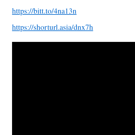
https://bitt.to/4na13n
https://shorturl.asia/dnx7h