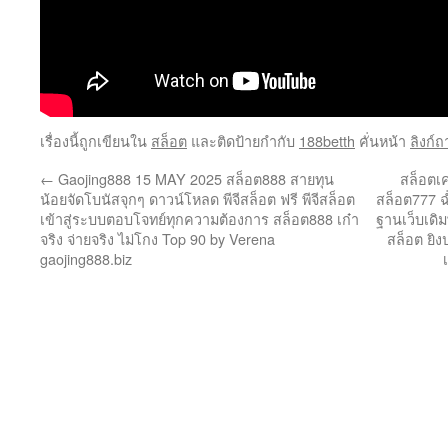
เรื่องนี้ถูกเขียนใน
สล็อต
และติดป้ายกำกับ
188betth
คั่นหน้า
ลิงก์
←
Gaojing888 15 MAY 2025 สล็อต888 สายทุน
สล็อตเ
น้อยจัดโบนัสจุกๆ ดาวน์โหลด พีจีสล็อต ฟรี พีจีสล็อต
สล็อต777 ฉ
เข้าสู่ระบบตอบโจทย์ทุกความต้องการ สล็อต888 เก๋า
ฐานเว็บเดิม
จริง จ่ายจริง ไม่โกง Top 90 by Verena
สล็อต ยิ
gaojing888.biz