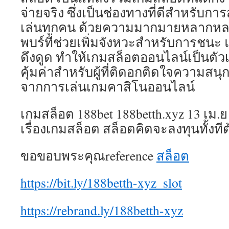
จ่ายจริง ซึ่งเป็นช่องทางที่ดีสำหรับการ
เล่นทุกคน ด้วยความมากมายหลากหล
พบร์ที่ช่วยเพิ่มจังหวะสำหรับการชนะ แ
ดึงดูด ทำให้เกมสล็อตออนไลน์เป็นตัว
คุ้มค่าสำหรับผู้ที่ติดอกติดใจความสน
จากการเล่นเกมคาสิโนออนไลน์
เกมสล็อต 188bet 188betth.xyz 13 เม.ย 
เรื่องเกมสล็อต สล็อตคิดจะลงทุนทั้งทีต้อ
ขอขอบพระคุณreference
สล็อต
https://bit.ly/188betth-xyz_slot
https://rebrand.ly/188betth-xyz