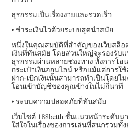
ธุรกรรมเป็นเรื่องง่ายและรวดเร็ว
• ชำระเงินไวด้วยระบบสุดนำสมัย
หนึ่งในคุณสมบัติที่สำคัญของเว็บสล็
เงินที่ทันสมัย โดยส่วนใหญ่จะรองรั
ธุรกรรมผ่านหลายช่องทาง ทั้งการโอน
กระเป๋าเงินออนไลน์ หรือแม้แต่การใช้ส
ฝาก-เบิกเงินนั้นสามารถทำเป็นโดยไม่
โอนเข้าบัญชีของคุณข้างในไม่กี่นาที
• ระบบความปลอดภัยที่ทันสมัย
เว็บไซต์ 188betth ชั้นแนวหน้าระดับ
ใส่ใจในเรื่องของการเล่นที่สนุกรวมทั้งก