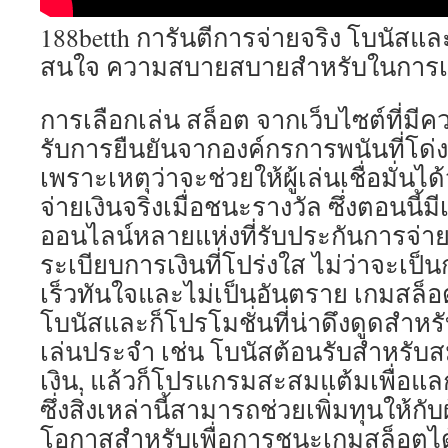
188betth การันตีการจ่ายจริง โบนัสและ
สนใจ ความสบายสบายสำหรับในการเ
การเลือกเล่น สล็อต จากเว็บไซต์ที่มีค
รับการยืนยันจากองค์กรการพนันที่โด่งด
เพราะเหตุว่าจะช่วยให้ผู้เล่นเชื่อมั่นไ
จ่ายเงินจริงเมื่อชนะรางวัล ซึ่งตอนนี้ม
ออนไลน์หลายแห่งที่รับประกันการจ่า
ระเบียบการเงินที่โปร่งใส ไม่ว่าจะเป็
เร็วทันใจและไม่เป็นอันตราย เกมสล็
โบนัสและก็โปรโมชั่นที่น่าดึงดูดสำหรับผ
เล่นประจำ เช่น โบนัสต้อนรับสำหรับส
เงิน, แล้วก็โปรแกรมสะสมแต้มเพื่อแล
ซึ่งสิ่งเหล่านี้สามารถช่วยเพิ่มทุนให้กับผ
โอกาสสำหรับเพื่อการชนะเกมสล็อตได้