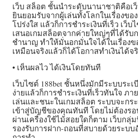
เว็บ สล็อต ชั้นนำระดับนานาชาติคือเว็
ยินยอมรับจากผู้เล่นทั้งโลกในเรื่อง
โปร่งใส แล้วก็การชำระเงินที่เร็ว เว็บไ
เสนอเกมสล็อตจากค่ายใหญ่ๆที่ได้รับ
ชำนาญ ทำให้มั่นอกมั่นใจได้ในเรื่องข
เหมือนจริงแล้วก็ได้โอกาสทำเงินได้จร
• เห็นผลไว ได้เงินโดยทันที
เว็บไซต์ 188bet ชั้นหนึ่งมักมีระบบระเบ
ง่ายแล้วก็การชำระเงินที่เร็วทันใจ ภ
เล่นและชนะในเกมสล็อต ระบบจะกระ
เข้าสู่บัญชีของคุณทันที โดยไม่ต้องร
ผ่านเครื่องใช้ไม้สอยใดก็ตาม เว็บกลุ่มน
รองรับการฝาก-ถอนที่สบายด้วยระบบอัตโ
การทำ