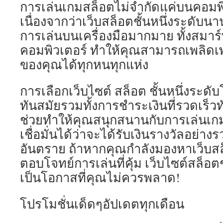
การเล่นเกมสล็อตไม่จำกัดแค่บนคอมพิว
เนื่องจากว่าเว็บสล็อตชั้นหนึ่งระดับ
การเล่นบนเครื่องมือมากมาย ทั้งสมาร
คอมพิวเตอร์ ทำให้คุณสามารถเพลิดเ
ของคุณได้ทุกหนทุกแห่ง
การเลือกเว็บไซต์ สล็อต ชั้นหนึ่งระดับ
ทันสมัยรวมทั้งการชำระเงินที่รวดเร็
ช่วยทำให้คุณสนุกสนานกับการเล่นเกม 
เชื่อมั่นได้ว่าจะได้รับเงินรางวัลอย่าง
อันตราย ถ้าหากคุณกำลังมองหาเว็บสล็
ตอบโจทย์การเล่นที่คุ้ม เว็บไซต์สล็อ
เป็นโอกาสที่คุณไม่ควรพลาด!
โปรโมชั่นเด็ดๆอัปเดตทุกเดือน