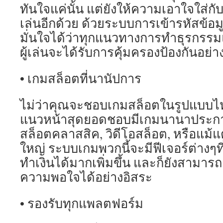
ทันใจแค่นั้น แต่ยังให้ความเอาใจใส่ก
เล่นอีกด้วย ด้วยระบบการเข้ารหัสข้อมูล
มั่นใจได้ว่าทุกแนวทางการทำธุรกรรม
ผู้เล่นจะได้รับการคุ้มครองป้องกันอย่าง
• เกมสล็อตที่นานัปการ
ไม่ว่าคุณจะชอบเกมสล็อตในรูปแบบไหน
แนวหน้าสุดยอดชอบมีเกมนานาประการให
สล็อตคลาสสิค, วิดีโอสล็อต, หรือแม้แ
ใหญ่ ระบบเกมพวกนี้จะมีฟีเจอร์ต่างๆ
ทำเงินได้มากเพิ่มขึ้น และก็ยังสามารถ
ความพอใจได้อย่างอิสระ
• รองรับทุกแพลตฟอร์ม