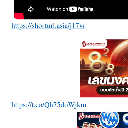
https://shorturl.asia/j17vr
https://t.co/Qh75doWjkm