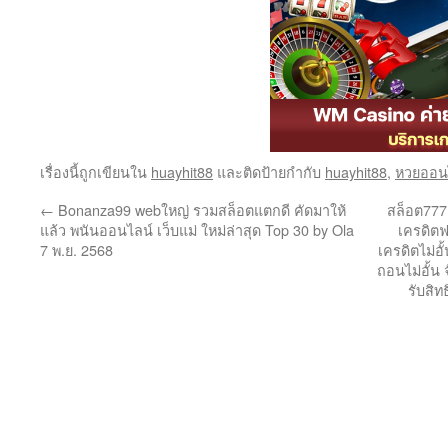
เรื่องนี้ถูกเขียนใน
huayhit88
และติดป้ายกำกับ
huayhit88
,
หวยออน
←
Bonanza99 webใหญ่ รวมสล็อตแตกดี คัดมาให้
สล็อต777 
แล้ว พนันออนไลน์ เว็บแม่ ใหม่ล่าสุด Top 30 by Ola
เครดิตฟ
7 พ.ย. 2568
เครดิตไม่อั
ถอนไม่อั้น 
รับสิท