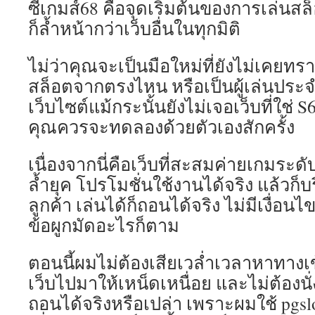
ซีเกมส์68 คือจุดเริ่มต้นของการเล่นสล
ก็ล้ำหน้ากว่าเว็บอื่นในทุกมิติ
ไม่ว่าคุณจะเป็นมือใหม่ที่ยังไม่เคยทรา
สล็อตจากตรงไหน หรือเป็นผู้เล่นประ
เว็บไซต์แม้กระนั้นยังไม่เจอเว็บที่ใช่ S
คุณควรจะทดลองด้วยตัวเองสักครั้ง
เนื่องจากนี่คือเว็บที่สะสมค่ายเกมระ
ล้ำยุค โปรโมชั่นใช้งานได้จริง แล้วก็บริ
ลูกค้า เล่นได้ก็ถอนได้จริง ไม่มีเงื่อนไ
ข้อผูกมัดอะไรก็ตาม
ตอนนี้ผมไม่ต้องเสียเวล่ำเวลาหาทางเข
เว็บไปมาให้เหน็ดเหนื่อย และไม่ต้องนั่
ถอนได้จริงหรือเปล่า เพราะผมใช้ pgsl