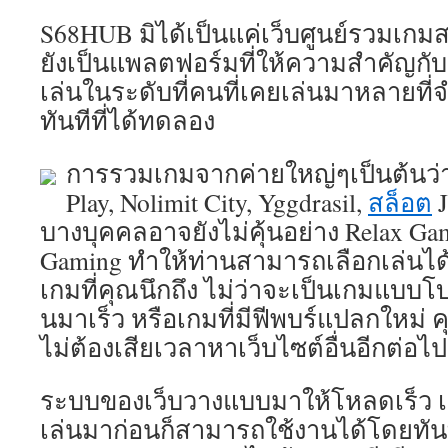
S68HUB มิได้เป็นแค่เว็บศูนย์รวมเกม
ยังเป็นแพลตฟอร์มที่ให้ความสำคัญกั
เล่นในระดับที่คนที่เคยเล่นมาหลายที่จ
ทันทีที่ได้ทดลอง
การรวมเกมจากค่ายใหญ่ๆเป็นต้นว่า p
Play, Nolimit City, Yggdrasil,
สล็อต
J
บางบุคคลอาจยังไม่คุ้นอย่าง Relax Ga
Gaming ทำให้ท่านสามารถเลือกเล่นไ
เกมที่คุณนึกถึง ไม่ว่าจะเป็นเกมแบบโบ
นมาเร็ว หรือเกมที่มีฟีพบร์แปลกใหม่
ไม่ต้องเสียเวลาหาเว็บไซต์อื่นอีกต่อไป
ระบบของเว็บวางแบบมาให้โหลดเร็ว เข
เล่นมาก่อนก็สามารถใช้งานได้โดยทันที