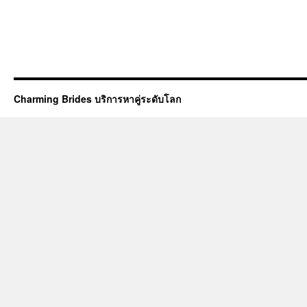
Charming Brides บริการหาคู่ระดับโลก