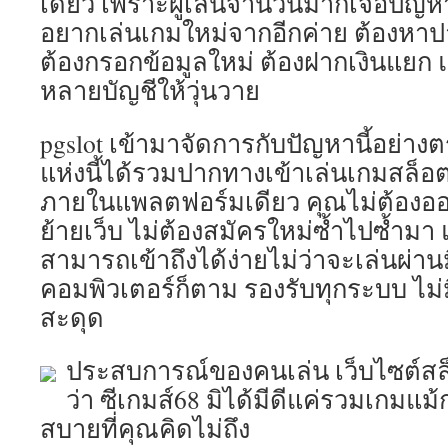
เดียว เพราะผู้เล่นจำนวนมากเจอปัญหานี้
อยากเล่นเกมใหม่จากอีกค่าย ต้องหาป
ต้องกรอกข้อมูลใหม่ ต้องฝากเงินแยก 
หลายบัญชีให้วุ่นวาย
pgslot เข้ามาจัดการกับปัญหานี้อย่างตร
แห่งนี้ได้รวมปากทางเข้าเล่นเกมสล็อต
ภายในแพลตฟอร์มเดียว คุณไม่ต้องออ
ย้ายเว็บ ไม่ต้องสมัครใหม่ซ้ำไปซ้ำมา 
สามารถเข้าถึงได้ง่ายไม่ว่าจะเล่นผ่าน
คอมพิวเตอร์ก็ตาม รองรับทุกระบบ ไม่
สะดุด
ประสบการณ์ของคนเล่น เว็บไซต์สล
ว่า ซีเกมส์68 มิได้มีดีแค่รวมเกมแม
สบายที่คุณคิดไม่ถึง