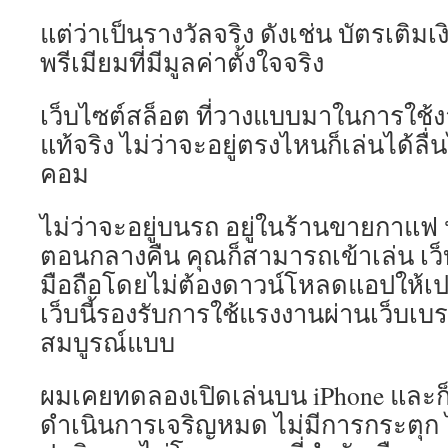
แต่ว่าเป็นรางวัลจริง ดังเช่น บัตรเติม
พรีเมียมที่มีมูลค่าตั้งใจจริง
เว็บไซต์สล็อต ที่วางแบบมาในการใช้ง
แท้จริง ไม่ว่าจะอยู่ตรงไหนก็เล่นได้ลื
คอม
ไม่ว่าจะอยู่บนรถ อยู่ในร้านขายกาแฟ หร
ตอนกลางคืน คุณก็สามารถเข้าเล่น เว็บ
มือถือโดยไม่ต้องดาวน์โหลดแอปให้เปลือ
เว็บนี้รองรับการใช้แรงงานผ่านเว็บเบร
สมบูรณ์แบบ
ผมเคยทดลองเปิดเล่นบน iPhone และก็ A
ดำเนินการเจริญหมด ไม่มีการกระตุก