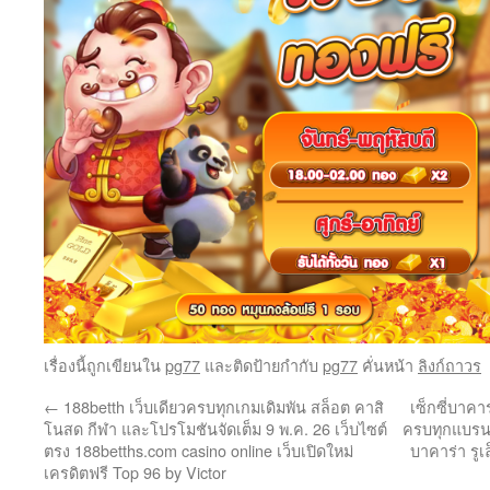
เรื่องนี้ถูกเขียนใน
pg77
และติดป้ายกำกับ
pg77
คั่นหน้า
ลิงก์ถาวร
←
188betth เว็บเดียวครบทุกเกมเดิมพัน สล็อต คาสิ
เซ็กซี่บาคา
โนสด กีฬา และโปรโมชันจัดเต็ม 9 พ.ค. 26 เว็บไซต์
ครบทุกแบรนด์
ตรง 188betths.com casino online เว็บเปิดใหม่
บาคาร่า รูเ
เครดิตฟรี Top 96 by Victor