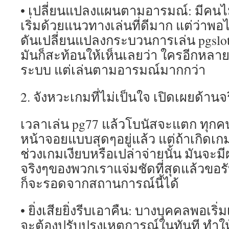
• เปลี่ยนแปลงแผนตามอารมณ์: มีคนไม
เริ่มด้วยแนวทางเล่นที่ดีมาก แต่ว่าพอได
ดันเปลี่ยนแปลงกระบวนการเล่น pgslot7
มันก็สะท้อนให้เห็นเลยว่า ใครอีกหลา
ระบบ แต่เล่นตามอารมณ์มากกว่า
2. จังหวะเกมที่ไม่เป็นใจ เปิดเผยด้าน
เวลาเล่น pg77 แล้วโบนัสจะแตก ทุก
หน้าจอยแบบสุดๆอยู่แล้ว แต่ถ้าเกิดเกม
ช่วงเกมเงียบหรือเปล่าจ่ายนั้น มันจะม
จริงๆของพวกเราแจ่มชัดที่สุดแล้วขอรับ 
ก็จะรอดจากสถานการณ์นี้ได้
• ยิ่งเสียยิ่งรีบเอาคืน: บางบุคคลพอเริ
จะต้องปรับปรุงเหตุการณ์ในทันที ทำให้เร