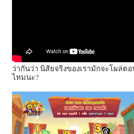
ว่ากันว่า นิสัยจริงของเรามักจะโผล่ตอน
ไหมนะ?