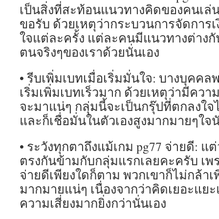
เป็นสิ่งที่สะท้อนแนวทางคิดของคนเล่นไ
ขอรับ ด้วยเหตุว่ากระบวนการจัดการเง
ใจแต่ละครั้ง แต่ละคนมีแนวทางต่างกัน
ตนจริงๆของเราด้วยนั่นเอง
• รีบเพิ่มเบทเมื่อเริ่มมั่นใจ: บางบุค
เริ่มเพิ่มเบทเร็วมาก ด้วยเหตุว่ามีความ
จะมาแน่ๆ กลุ่มนี้จะเป็นกรุ๊ปที่ตกลงใจ
และก็เชื่อมั่นในตัวเองสูงมากมายๆใจ
• ระวังทุกตาถึงแม้เกม pg77 จ่ายดี: แต่ว่
ตรงกันข้ามกับกลุ่มแรกเลยคะครับ เพ
จ่ายดีเพียงใดก็ตาม พวกเขาก็ไม่กล้าเพ
มากมายแน่ๆ เนื่องจากว่าคิดเยอะแย
ความเสี่ยงมากยิ่งกว่านั่นเอง