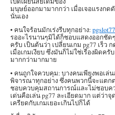
เปิดเผยนิสัยเดิมของ
มนุษย์ออกมามากกว่า เมื่อเจอแรงกดดั
นั่นเอง
• คนใจร้อนมักเร่งรีบทุกอย่าง:
pgslot7
รออะไรนานๆมิได้ก็ชอบแสดงออกชัด
ครับ เป็นต้นว่า เปลี่ยนเกม pg77 เร็ว ก
เมื่อเกมเงียบ ซึ่งมันก็ไม่ใช่เรื่องผิดคร
มากกว่ามากมาย
• คนถูกใจควบคุม: บางคนเพียงพอเล่น
พิจารณาทุกอย่าง ซึ่งคนพวกนี้จะแตกต
ชอบควบคุมสถานการณ์และไม่ชอบควา
เด่นคือเล่น pg77 ละเอียดมาก แต่ว่าจ
เครียดกับเกมเยอะเกินไปก็ได้