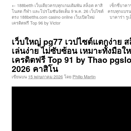
←
188betth เว็บเดียวครบทุกเกมเดิมพัน สล็อต คาสิ
เซ็กซี่บาคา
เนื้อหา
โนสด กีฬา และโปรโมชันจัดเต็ม 9 พ.ค. 26 เว็บไซต์
ครบทุกแบรนด์
ตรง 188betths.com casino online เว็บเปิดใหม่
บาคาร่า รูเ
เครดิตฟรี Top 96 by Victor
เว็บใหญ่ pg77 เวปไซต์แตกง่าย สล
เล่นง่าย ไม่ซับซ้อน เหมาะทั้งมือใ
เครดิตฟรี Top 91 by Thao pgslo
2026 คาสิโน
เขียนบน
15 พฤษภาคม 2026
โดย
Philip Martin