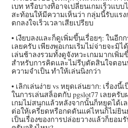
เบท หรือบางทีอาจเปลี่ยนเกมเร็วแบบไม
สะท้อนให้มีความเห็นว่า กลุ่มนี้รับแ
ตกลงใจเร็วเวลาเสียเปรียบ
• เงียบลงและก็ดูเพิ่มขึ้นเรื่อยๆ: ในอีก
เลยครับ เพียงพอเกมเริ่มไม่จ่ายจะมิได
เล่นช้าลงรวมทั้งดูจังหวะเกมมากเพิ่มขึ้
สำหรับการคิดและไม่รีบตัดสินใจตอน
ความจำเป็น ทำให้เล่นนิ่งกว่า
• เลิกเล่นง่าย vs หยุดเล่นยาก: เรื่องนี้
ในการเล่นสล็อตกับ pgslot77 เลยครับ
เกมไม่สนุกแล้วหลังจากนั้นก็หยุดได้เ
ต่อให้เครียดหรือกดดันแค่ไหนก็ไม่ยิน
เป็นเรื่องของการปล่อยวางแล้วก็ยอมร
ครับจริงไหม?